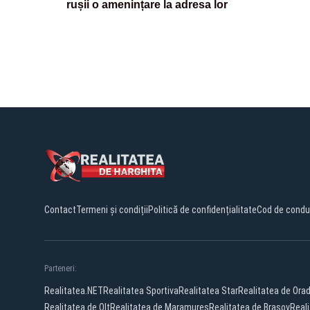
rușii o amenințare la adresa lor
Contact
Termeni și condiții
Politică de confidențialitate
Cod de condu
Parteneri:
Realitatea.NET
Realitatea Sportiva
Realitatea Star
Realitatea de Ora
Realitatea de Olt
Realitatea de Maramures
Realitatea de Brasov
Real