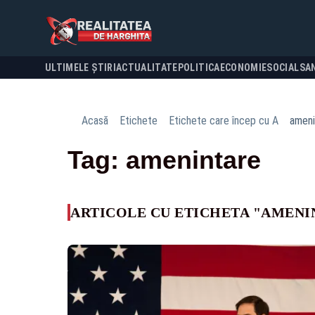
ULTIMELE ȘTIRI
ACTUALITATE
POLITICA
ECONOMIE
SOCIAL
SA
Acasă
Etichete
Etichete care încep cu A
ameni
Tag: amenintare
ARTICOLE CU ETICHETA "AMENI