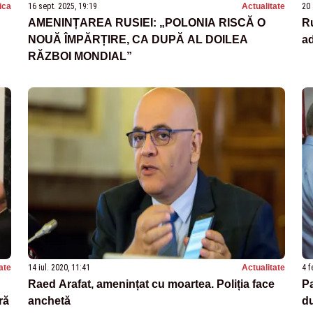
tica
16 sept. 2025, 19:19
Actualitate
20 
AMENINȚAREA RUSIEI: „POLONIA RISCĂ O
R
NOUĂ ÎMPĂRȚIRE, CA DUPĂ AL DOILEA
ad
RĂZBOI MONDIAL”
ate
14 iul. 2020, 11:41
Actualitate
4 f
Raed Arafat, amenințat cu moartea. Poliția face
Pa
ră
anchetă
du