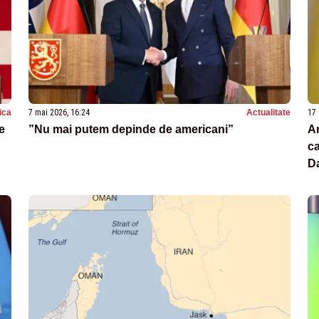
tica
7 mai 2026, 16:24
Actualitate
17 
e
”Nu mai putem depinde de americani”
An
ca
D