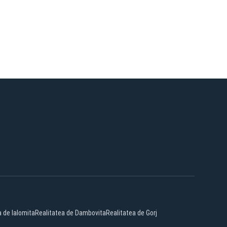
a de Ialomita
Realitatea de Dambovita
Realitatea de Gorj