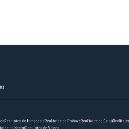
ită
dea
Realitatea de Hunedoara
Realitatea de Prahova
Realitatea de Galati
Realitate
itatea de Neamt
Realitatea de Valcea