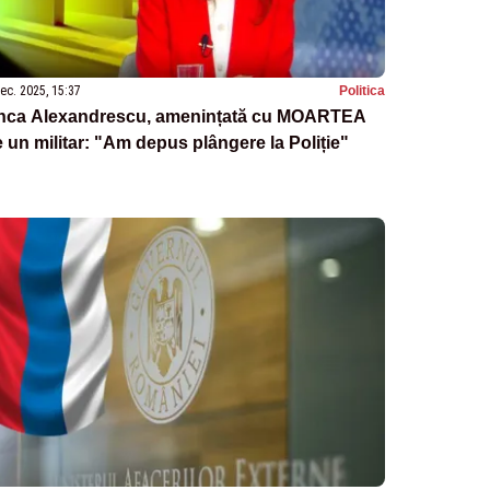
ec. 2025, 15:37
Politica
nca Alexandrescu, amenințată cu MOARTEA
 un militar: "Am depus plângere la Poliție"