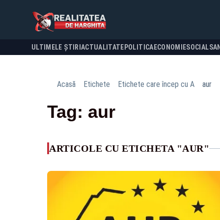
ULTIMELE ȘTIRI
ACTUALITATE
POLITICA
ECONOMIE
SOCIAL
SA
Acasă
Etichete
Etichete care încep cu A
aur
Tag: aur
ARTICOLE CU ETICHETA "AUR"