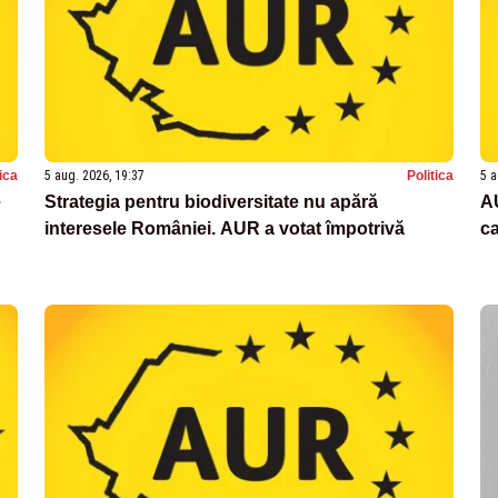
tica
5 aug. 2026, 19:37
Politica
5 a
e
Strategia pentru biodiversitate nu apără
A
interesele României. AUR a votat împotrivă
c