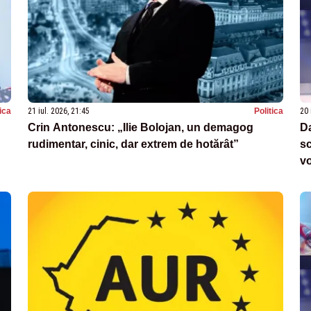
tica
21 iul. 2026, 21:45
Politica
20 
Crin Antonescu: „Ilie Bolojan, un demagog
Da
rudimentar, cinic, dar extrem de hotărât”
sc
v