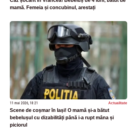
Caz șocant în Vrancea! Bebeluș de 4 luni, bătut de
mamă. Femeia și concubinul, arestați
11 mai 2026, 18:21
Actualitate
Scene de coșmar în Iași! O mamă și-a bătut
bebelușul cu dizabilități până i-a rupt mâna și
piciorul