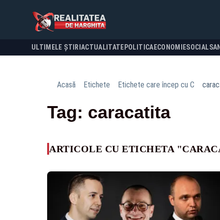
ULTIMELE ȘTIRI
ACTUALITATE
POLITICA
ECONOMIE
SOCIAL
SA
Acasă
Etichete
Etichete care încep cu C
carac
Tag: caracatita
ARTICOLE CU ETICHETA "CARAC