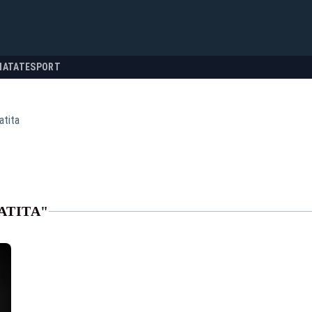
NATATE
SPORT
atita
ATITA"