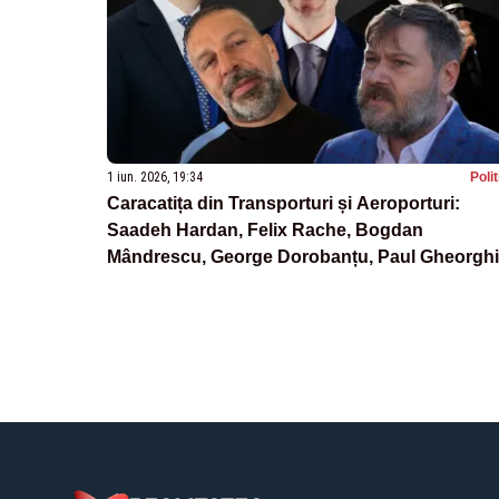
1 iun. 2026, 19:34
Poli
Caracatița din Transporturi și Aeroporturi:
Saadeh Hardan, Felix Rache, Bogdan
Mândrescu, George Dorobanțu, Paul Gheorgh
– sifoanele acoperite, regii furturilor și
combinatorii contractelor - ANCHETĂ
JURNALISTICĂ