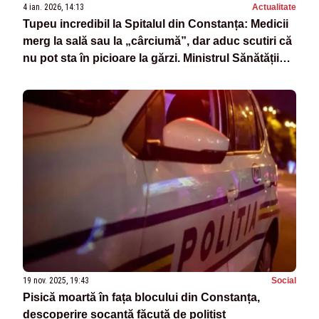
4 ian. 2026, 14:13
Actualitate
Tupeu incredibil la Spitalul din Constanța: Medicii
merg la sală sau la „cârciumă”, dar aduc scutiri că
nu pot sta în picioare la gărzi. Ministrul Sănătății
trimite Corpul de Control
19 nov. 2025, 19:43
Social
Pisică moartă în fața blocului din Constanța,
descoperire șocantă făcută de polițișt