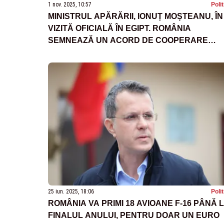
1 nov. 2025, 10:57
Poli
MINISTRUL APĂRĂRII, IONUȚ MOȘTEANU, ÎN
VIZITĂ OFICIALĂ ÎN EGIPT. ROMÂNIA
SEMNEAZĂ UN ACORD DE COOPERARE
MILITARĂ CU CAIRO
25 iun. 2025, 18:06
Poli
ROMÂNIA VA PRIMI 18 AVIOANE F-16 PÂNĂ 
FINALUL ANULUI, PENTRU DOAR UN EURO