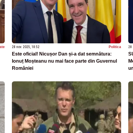
ate
28 nov. 2025, 18:52
Politica
28 
Este oficial! Nicușor Dan și-a dat semnătura:
S
Ionuț Moșteanu nu mai face parte din Guvernul
Mo
României
ur
di