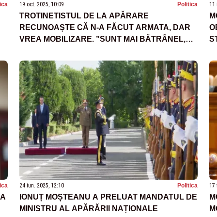
tica
19 oct. 2025, 10:09
Politica
11 
TROTINETISTUL DE LA APĂRARE
M
RECUNOAȘTE CĂ N-A FĂCUT ARMATA, DAR
O
VREA MOBILIZARE. ”SUNT MAI BĂTRÂNEL,
S
DAR CRED CĂ AM O FORMĂ FIZICĂ
A
SUFICIENT DE BUNĂ”
tica
24 iun. 2025, 12:10
Politica
17 
LA
IONUȚ MOȘTEANU A PRELUAT MANDATUL DE
M
MINISTRU AL APĂRĂRII NAȚIONALE
M