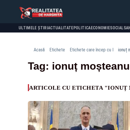
ULTIMELE ȘTIRI
ACTUALITATE
POLITICA
ECONOMIE
SOCIAL
SA
Acasă
Etichete
Etichete care încep cu I
ionuț
Tag: ionuț moșteanu
ARTICOLE CU ETICHETA "IONUȚ