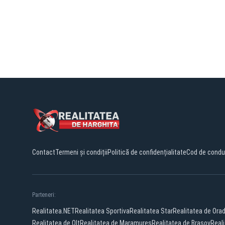
Contact
Termeni și condiții
Politică de confidențialitate
Cod de condu
Parteneri:
Realitatea.NET
Realitatea Sportiva
Realitatea Star
Realitatea de Ora
Realitatea de Olt
Realitatea de Maramures
Realitatea de Brasov
Real