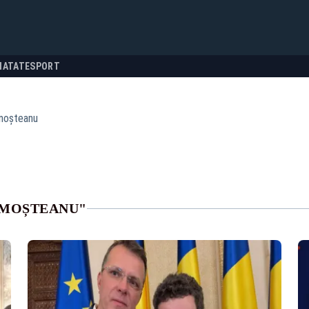
NATATE
SPORT
 moșteanu
 MOȘTEANU"