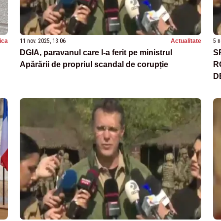
tica
11 nov. 2025, 13:06
Actualitate
5 n
DGIA, paravanul care l-a ferit pe ministrul
S
Apărării de propriul scandal de corupție
R
D