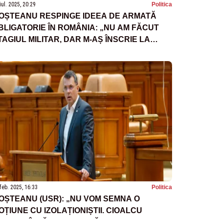
iul. 2025, 20:29
Politica
OȘTEANU RESPINGE IDEEA DE ARMATĂ
BLIGATORIE ÎN ROMÂNIA: „NU AM FĂCUT
TAGIUL MILITAR, DAR M-AȘ ÎNSCRIE LA
NTRENAMENTE”
feb. 2025, 16:33
Politica
OȘTEANU (USR): „NU VOM SEMNA O
OȚIUNE CU IZOLAȚIONIȘTII. CIOALCU