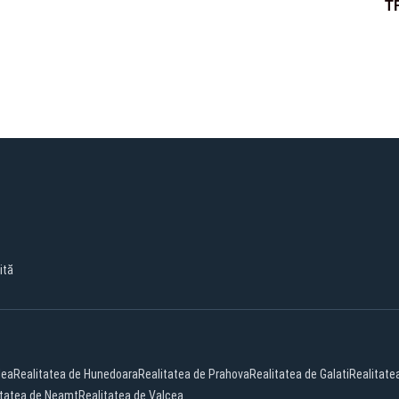
T
P
ită
dea
Realitatea de Hunedoara
Realitatea de Prahova
Realitatea de Galati
Realitate
itatea de Neamt
Realitatea de Valcea