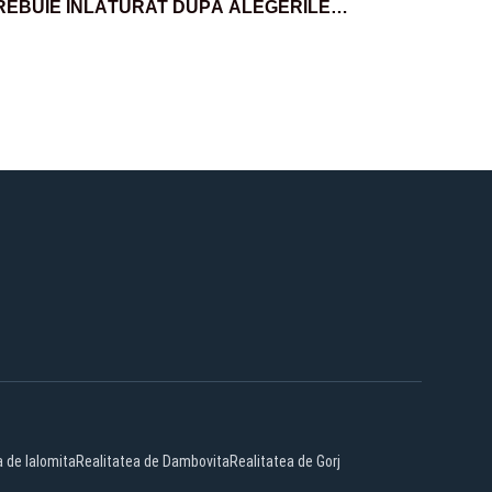
REBUIE ÎNLĂTURAT DUPĂ ALEGERILE
REZIDENȚIALE”
a de Ialomita
Realitatea de Dambovita
Realitatea de Gorj