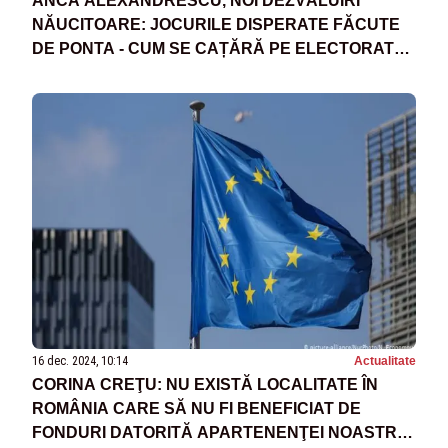
ANCA ALEXANDRESCU, NOI DEZVĂLUIRI
NĂUCITOARE: JOCURILE DISPERATE FĂCUTE
DE PONTA - CUM SE CAȚĂRĂ PE ELECTORATUL
SUVERANIST PENTRU REVENIREA ÎN POLITICĂ
16 dec. 2024, 10:14
Actualitate
CORINA CREŢU: NU EXISTĂ LOCALITATE ÎN
ROMÂNIA CARE SĂ NU FI BENEFICIAT DE
FONDURI DATORITĂ APARTENENŢEI NOASTRE