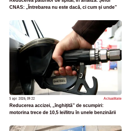
Reducerea paturilor de spital, în analiză. Șeful
CNAS: „Întrebarea nu este dacă, ci cum și unde”
5 apr. 2026, 09:22
Actualitate
Reducerea accizei, „înghițită” de scumpiri:
motorina trece de 10,5 lei/litru în unele benzinării