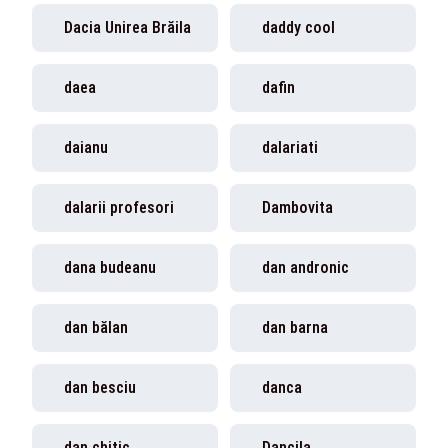
Dacia Unirea Brăila
daddy cool
daea
dafin
daianu
dalariati
dalarii profesori
Dambovita
dana budeanu
dan andronic
dan bălan
dan barna
dan besciu
danca
dan chitic
Dancila