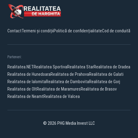
Contact
Termeni și condiții
Politică de confidențialitate
Cod de conduită
Parteneri:
Realitatea.NET
Realitatea Sportiva
Realitatea Star
Realitatea de Oradea
Realitatea de Hunedoara
Realitatea de Prahova
Realitatea de Galati
Realitatea de Ialomita
Realitatea de Dambovita
Realitatea de Gorj
Realitatea de Olt
Realitatea de Maramures
Realitatea de Brasov
Realitatea de Neamt
Realitatea de Valcea
© 2026 PHG Media Invest LLC
Facebook
YouTube