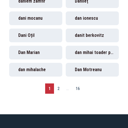
daniem zamfir
Dănileț
dani mocanu
dan ionescu
Dani Oțil
danit berkovitz
Dan Marian
dan mihai toader poșta română
dan mihalache
Dan Motreanu
1
2
...
16