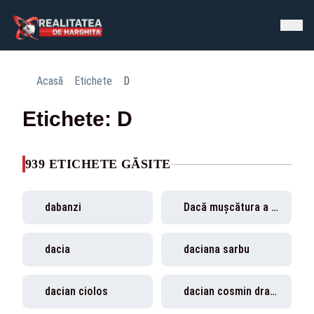
Acasă
Etichete
D
Etichete: D
939 ETICHETE GĂSITE
dabanzi
Dacă mușcătura a rupt pielea
dacia
daciana sarbu
dacian ciolos
dacian cosmin dragos