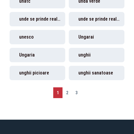
unatc
unda verde
unde se prinde realitatea
unde se prinde realitatea plus
unesco
Ungarai
Ungaria
unghii
unghii picioare
unghii sanatoase
1
2
3