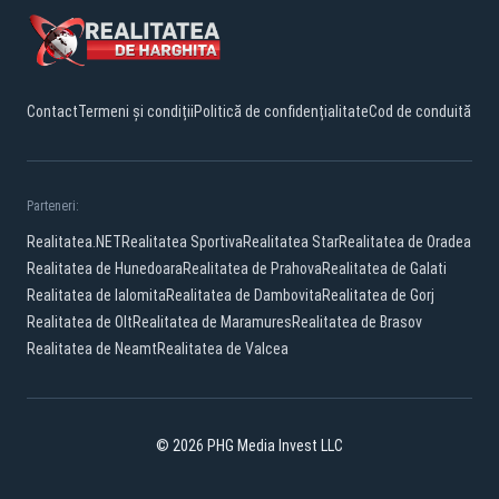
Contact
Termeni și condiții
Politică de confidențialitate
Cod de conduită
Parteneri:
Realitatea.NET
Realitatea Sportiva
Realitatea Star
Realitatea de Oradea
Realitatea de Hunedoara
Realitatea de Prahova
Realitatea de Galati
Realitatea de Ialomita
Realitatea de Dambovita
Realitatea de Gorj
Realitatea de Olt
Realitatea de Maramures
Realitatea de Brasov
Realitatea de Neamt
Realitatea de Valcea
© 2026 PHG Media Invest LLC
Facebook
YouTube