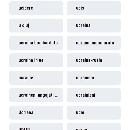
ucidere
ucis
u cluj
ucraina
ucraina bombardata
ucraina inconjurata
ucraina in ue
ucraina-rusia
ucraine
ucraineni
ucraineni angajati romania
ucrainieni
Ucriana
udm
UDMR
udrea