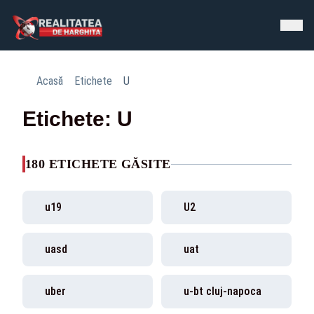
Acasă
Etichete
U
Etichete: U
180 ETICHETE GĂSITE
u19
U2
uasd
uat
uber
u-bt cluj-napoca