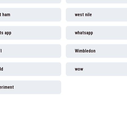
t ham
west nile
ts app
whatsapp
I
Wimbledon
ld
wow
eriment