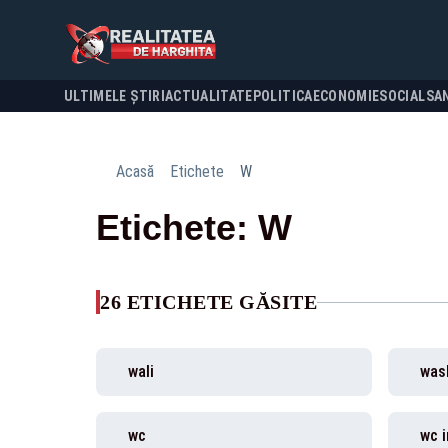
ULTIMELE ȘTIRI
ACTUALITATE
POLITICA
ECONOMIE
SOCIAL
SA
Acasă
Etichete
W
Etichete: W
26 ETICHETE GĂSITE
wali
was
wc
wc i