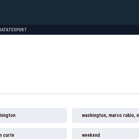
NATATE
SPORT
hington
n curte
weekend