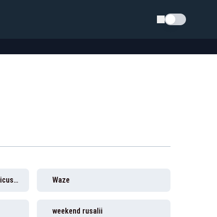
Schimba tema
washington, marco rubio, nicusor dan, vizita, bucuresti
Waze
weekend rusalii