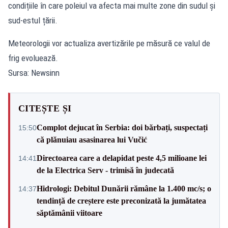
condițiile în care poleiul va afecta mai multe zone din sudul și
sud-estul țării.
Meteorologii vor actualiza avertizările pe măsură ce valul de
frig evoluează.
Sursa: Newsinn
CITEȘTE ȘI
Complot dejucat în Serbia: doi bărbați, suspectați
15:50
că plănuiau asasinarea lui Vučić
Directoarea care a delapidat peste 4,5 milioane lei
14:41
de la Electrica Serv - trimisă în judecată
Hidrologi: Debitul Dunării rămâne la 1.400 mc/s; o
14:37
tendință de creștere este preconizată la jumătatea
săptămânii viitoare