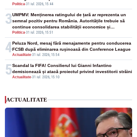
Politica
-
31 iul. 2026, 15:44
3
UMPMV: Menținerea ratingului de țară ar reprezenta un
semnal pozitiv pentru România. Autoritățile trebuie să
continue consolidarea stabilității economice și
Politica
-
31 iul. 2026, 15:51
financiare
4
Peluza Nord, mesaj fără menajamente pentru conducerea
FCSB după eliminarea rușinoasă din Conference League
Actualitate
-
31 iul. 2026, 15:54
5
Scandal la FIFA! Consilierul lui Gianni Infantino
demisionează și atacă proiectul privind investitorii străini
Actualitate
-
31 iul. 2026, 15:10
ACTUALITATE