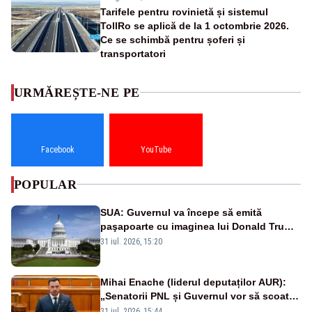
Tarifele pentru rovinietă și sistemul
TollRo se aplică de la 1 octombrie 2026.
Ce se schimbă pentru șoferi și
transportatori
URMĂREȘTE-NE PE
Facebook
YouTube
POPULAR
SUA: Guvernul va începe să emită
paşapoarte cu imaginea lui Donald Trump
începând cu 8 august
31 iul. 2026, 15:20
Mihai Enache (liderul deputaților AUR):
„Senatorii PNL și Guvernul vor să scoată
la vânzare bunuri publice pentru a stinge
31 iul. 2026, 15:44