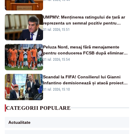
datoriile pentru vaccinurile Pfizer!”
UMPMV: Menținerea ratingului de țară ar
reprezenta un semnal pozitiv pentru
România. Autoritățile trebuie să continue
31 iul. 2026, 15:51
consolidarea stabilității economice și
financiare
Peluza Nord, mesaj fără menajamente
pentru conducerea FCSB după eliminarea
rușinoasă din Conference League
31 iul. 2026, 15:54
Scandal la FIFA! Consilierul lui Gianni
Infantino demisionează și atacă proiectul
privind investitorii străini
31 iul. 2026, 15:10
CATEGORII POPULARE
Actualitate