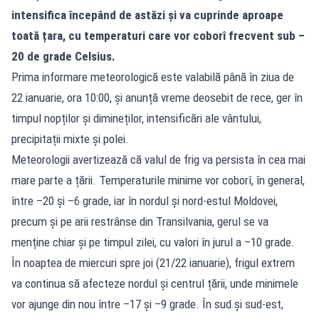
intensifica începând de astăzi și va cuprinde aproape
toată țara, cu temperaturi care vor coborî frecvent sub –
20 de grade Celsius.
Prima informare meteorologică este valabilă până în ziua de
22 ianuarie, ora 10:00, și anunță vreme deosebit de rece, ger în
timpul nopților și dimineților, intensificări ale vântului,
precipitații mixte și polei.
Meteorologii avertizează că valul de frig va persista în cea mai
mare parte a țării. Temperaturile minime vor coborî, în general,
între –20 și –6 grade, iar în nordul și nord-estul Moldovei,
precum și pe arii restrânse din Transilvania, gerul se va
menține chiar și pe timpul zilei, cu valori în jurul a –10 grade.
În noaptea de miercuri spre joi (21/22 ianuarie), frigul extrem
va continua să afecteze nordul și centrul țării, unde minimele
vor ajunge din nou între –17 și –9 grade. În sud și sud-est,