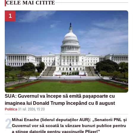
CELE MAI CITITE
1
SUA: Guvernul va începe să emită paşapoarte cu
imaginea lui Donald Trump începând cu 8 august
Politica
·
31 iul. 2026, 15:20
2
Mihai Enache (liderul deputaților AUR): „Senatorii PNL și
Guvernul vor să scoată la vânzare bunuri publice pentru
a stinge datoriile pentru vaccinurile Pfizer!”