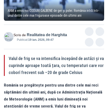
ANM a emis noi CODURI GALBENE de ger și polei. România intră într-
unul dintre cele mai friguroase episoade din ultimii ani
Realitatea de Harghita
Scris de
Publicat:
19 ian. 2026, 09:47
Valul de frig se va intensifica începând de astăzi și va
cuprinde aproape toată țara, cu temperaturi care vor
coborî frecvent sub –20 de grade Celsius
România se pregătește pentru una dintre cele mai reci
săptămâni din ultimii ani, după ce Administrația Națională
de Meteorologie (ANM) a emis luni dimineață noi
atenționări de vreme severă. Valul de frig se va