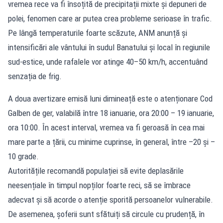
vremea rece va fi însoțită de precipitații mixte și depuneri de
polei, fenomen care ar putea crea probleme serioase în trafic.
Pe lângă temperaturile foarte scăzute, ANM anunță și
intensificări ale vântului în sudul Banatului și local în regiunile
sud-estice, unde rafalele vor atinge 40–50 km/h, accentuând
senzația de frig.
A doua avertizare emisă luni dimineață este o atenționare Cod
Galben de ger, valabilă între 18 ianuarie, ora 20:00 – 19 ianuarie,
ora 10:00. În acest interval, vremea va fi geroasă în cea mai
mare parte a țării, cu minime cuprinse, în general, între –20 și –
10 grade.
Autoritățile recomandă populației să evite deplasările
neesențiale în timpul nopților foarte reci, să se îmbrace
adecvat și să acorde o atenție sporită persoanelor vulnerabile.
De asemenea, șoferii sunt sfătuiți să circule cu prudență, în