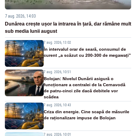
7 aug. 2026, 14:03
Dunărea crește ușor la intrarea în țară, dar rămâne mult
sub media lunii august
7 aug. 2026, 13:02
În intervalul orar de seară, consumul de
curent „a scăzut cu 200-300 de megawați”
7 aug. 2026, 10:51
Bolojan: Nivelul Dunării asigură o
funcționare a centralei de la Cernavodă
de patru-cinci zile dacă debitele vor
scădea
7 aug. 2026, 10:43
Criza din energie. Cine scapă de măsurile
de raționalizare impuse de Bolojan
7 aug. 2026, 10:01