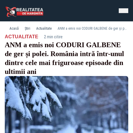
Acasă
Știri
Actualitate
ANM a emis noi CODURI GALBENE de ger și polei. România intră într-unul dintre cele mai friguroase episoade din ultimii ani
·
ACTUALITATE
2 min citire
ANM a emis noi CODURI GALBENE
de ger și polei. România intră într-unul
dintre cele mai friguroase episoade din
ultimii ani