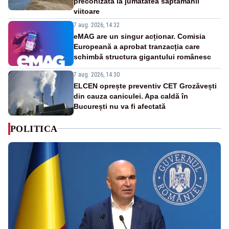
preconizată la jumătatea săptămânii
viitoare
7 aug. 2026, 14:32
eMAG are un singur acționar. Comisia
Europeană a aprobat tranzacția care
schimbă structura gigantului românesc
7 aug. 2026, 14:30
ELCEN oprește preventiv CET Grozăvești
din cauza caniculei. Apa caldă în
București nu va fi afectată
POLITICA