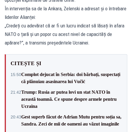
În intervenția sa de la Ankara, Zelenski a adresat și o întrebare
liderilor Alianței:
„Credeți cu adevărat că ar fi un lucru indicat să lăsați în afara
NATO o țară și un popor cu acest nivel de capacități de
apărare?”, a transmis președintele Ucrainei.
CITEȘTE ȘI
Complot dejucat în Serbia: doi bărbați, suspectați
15:50
că plănuiau asasinarea lui Vučić
Trump: Rusia ar putea lovi un stat NATO în
21:42
această toamnă. Ce spune despre armele pentru
Ucraina
Gest superb făcut de Adrian Mutu pentru soția sa,
20:43
Sandra. Zeci de mii de oameni au văzut imaginile