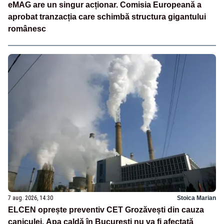
eMAG are un singur acționar. Comisia Europeană a
aprobat tranzacția care schimbă structura gigantului
românesc
7 aug. 2026, 14:30
Stoica Marian
ELCEN oprește preventiv CET Grozăvești din cauza
caniculei. Apa caldă în București nu va fi afectată