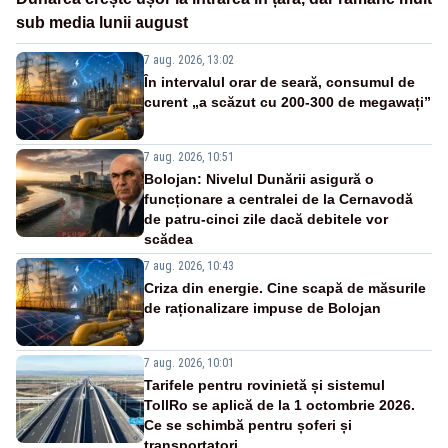
sub media lunii august
7 aug. 2026, 13:02
În intervalul orar de seară, consumul de
curent „a scăzut cu 200-300 de megawați”
7 aug. 2026, 10:51
Bolojan: Nivelul Dunării asigură o
funcționare a centralei de la Cernavodă
de patru-cinci zile dacă debitele vor
scădea
7 aug. 2026, 10:43
Criza din energie. Cine scapă de măsurile
de raționalizare impuse de Bolojan
7 aug. 2026, 10:01
Tarifele pentru rovinietă și sistemul
TollRo se aplică de la 1 octombrie 2026.
Ce se schimbă pentru șoferi și
transportatori