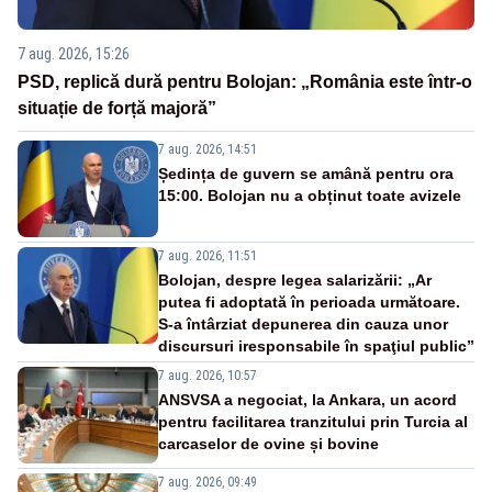
7 aug. 2026, 15:26
PSD, replică dură pentru Bolojan: „România este într-o
situație de forță majoră”
7 aug. 2026, 14:51
Ședința de guvern se amână pentru ora
15:00. Bolojan nu a obținut toate avizele
7 aug. 2026, 11:51
Bolojan, despre legea salarizării: „Ar
putea fi adoptată în perioada următoare.
S-a întârziat depunerea din cauza unor
discursuri iresponsabile în spaţiul public”
7 aug. 2026, 10:57
ANSVSA a negociat, la Ankara, un acord
pentru facilitarea tranzitului prin Turcia al
carcaselor de ovine și bovine
7 aug. 2026, 09:49