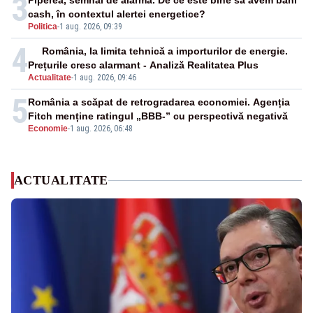
3
Piperea, semnal de alarmă. De ce este bine să avem bani
cash, în contextul alertei energetice?
Politica
-
1 aug. 2026, 09:39
4
România, la limita tehnică a importurilor de energie.
Prețurile cresc alarmant - Analiză Realitatea Plus
Actualitate
-
1 aug. 2026, 09:46
5
România a scăpat de retrogradarea economiei. Agenția
Fitch menține ratingul „BBB-” cu perspectivă negativă
Economie
-
1 aug. 2026, 06:48
ACTUALITATE