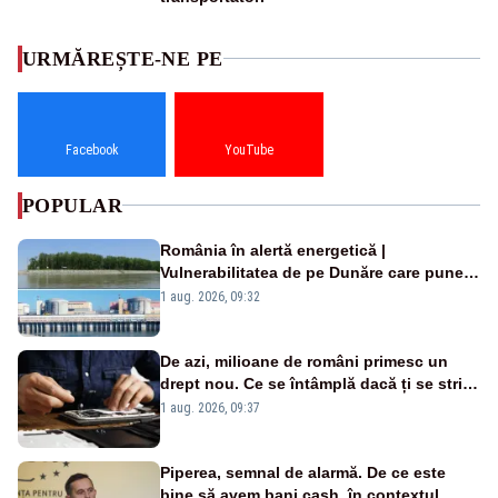
URMĂREȘTE-NE PE
Facebook
YouTube
POPULAR
România în alertă energetică |
Vulnerabilitatea de pe Dunăre care pune
în pericol Centrala Cernavodă era
1 aug. 2026, 09:32
cunoscută de pe vremea lui Ceaușescu
De azi, milioane de români primesc un
drept nou. Ce se întâmplă dacă ți se strică
un produs
1 aug. 2026, 09:37
Piperea, semnal de alarmă. De ce este
bine să avem bani cash, în contextul