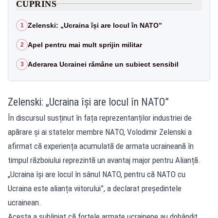
CUPRINS
Zelenski: „Ucraina își are locul în NATO”
1
Apel pentru mai mult sprijin militar
2
Aderarea Ucrainei rămâne un subiect sensibil
3
Zelenski: „Ucraina își are locul în NATO”
În discursul susținut în fața reprezentanților industriei de
apărare și ai statelor membre NATO, Volodimir Zelenski a
afirmat că experiența acumulată de armata ucraineană în
timpul războiului reprezintă un avantaj major pentru Alianță.
„Ucraina își are locul în sânul NATO, pentru că NATO cu
Ucraina este alianța viitorului”, a declarat președintele
ucrainean.
Acesta a subliniat că forțele armate ucrainene au dobândit