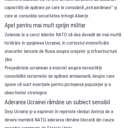
capacități de apărare pe care le consideră „extraordinare” și
care ar consolida securitatea întregii Alianțe.
Apel pentru mai mult sprijin militar
Zelenski le-a cerut liderilor NATO să dea dovadă de mai multă
hotărâre în sprijinirea Ucrainei, în contextul intensificării
atacurilor lansate de Rusia asupra orașelor și infrastructurii
țării.
Președintele ucrainean a insistat asupra necesității
consolidării sistemelor de apărare antiaeriană, despre care
spune că sunt esențiale pentru protejarea populației și a
obiectivelor strategice.
Aderarea Ucrainei rămâne un subiect sensibil
Deși Ucraina și-a exprimat în repetate rânduri dorința de a
deveni membră NATO, aderarea rămâne blocată din cauza
opoziției exprimate de Statele Unite.