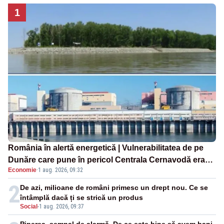
1
România în alertă energetică | Vulnerabilitatea de pe
Dunăre care pune în pericol Centrala Cernavodă era
Economie
·
1 aug. 2026, 09:32
cunoscută de pe vremea lui Ceaușescu
2
De azi, milioane de români primesc un drept nou. Ce se
întâmplă dacă ți se strică un produs
Social
-
1 aug. 2026, 09:37