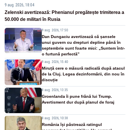
9 aug. 2026, 18:04
Zelenski avertizează: Phenianul pregătește trimiterea a
50.000 de militari în Rusia
9 aug. 2026, 17:50
Dan Dungaciu avertizează că șansele
unui guvern cu drepturi depline până în
septembrie sunt foarte mici: „Suntem într-
o furtună perfectă”
9 aug. 2026, 15:40
Miruță cere o măsură radicală după atacul
de la Cluj. Legea dezinformării, din nou în
discuție
8 aug. 2026, 13:35
Groenlanda îi pune frână lui Trump.
Avertisment dur după planul de foraj
8 aug. 2026, 10:38
România își păstrează ratingul