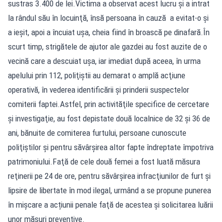
sustras 3.400 de lei.Victima a observat acest lucru şi a intrat
la rândul său în locuinţă, însă persoana în cauză a evitat-o şi
a ieşit, apoi a încuiat uşa, cheia fiind în broască pe dinafară.În
scurt timp, strigătele de ajutor ale gazdei au fost auzite de o
vecină care a descuiat uşa, iar imediat după aceea, în urma
apelului prin 112, poliţiştii au demarat o amplă acţiune
operativă, în vederea identificării şi prinderii suspectelor
comiterii faptei.Astfel, prin activităţile specifice de cercetare
şi investigaţie, au fost depistate două localnice de 32 şi 36 de
ani, bănuite de comiterea furtului, persoane cunoscute
poliţiştilor şi pentru săvârşirea altor fapte îndreptate împotriva
patrimoniului.Faţă de cele două femei a fost luată măsura
reţinerii pe 24 de ore, pentru săvârşirea infracţiunilor de furt şi
lipsire de libertate în mod ilegal, urmând a se propune punerea
în mişcare a acțiunii penale faţă de acestea şi solicitarea luării
unor măsuri preventive.