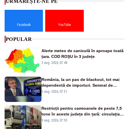
URMĂREȘTE-NE PE
Facebook
YouTube
POPULAR
Alerte meteo de caniculă în aproape toată
țara. COD ROȘU în 3 județe
3 aug. 2026, 07:48
România, la un pas de blackout, tot mai
dependentă de importuri. Semnal de
alarmă tras de un expert în energie
3 aug. 2026, 07:51
Restricții pentru camioanele de peste 7,5
tone în aceste județe din țară: circulația
este interzisă luni, între orele 12:00 și
3 aug. 2026, 07:55
20:00