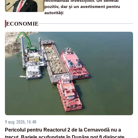
recomandat investițiilor. Un semnal
pozitiv, dar și un avertisment pentru
autorități
ECONOMIE
9 aug. 2026, 16:48
Pericolul pentru Reactorul 2 de la Cernavodă nu a
trecut. Barjele scufundate în Dunăre pot fi dislocate