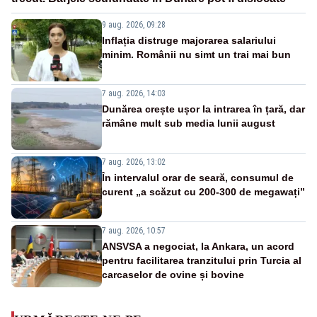
9 aug. 2026, 09:28
Inflația distruge majorarea salariului
minim. Românii nu simt un trai mai bun
7 aug. 2026, 14:03
Dunărea crește ușor la intrarea în țară, dar
rămâne mult sub media lunii august
7 aug. 2026, 13:02
În intervalul orar de seară, consumul de
curent „a scăzut cu 200-300 de megawați”
7 aug. 2026, 10:57
ANSVSA a negociat, la Ankara, un acord
pentru facilitarea tranzitului prin Turcia al
carcaselor de ovine și bovine