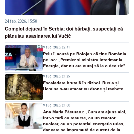
24 feb. 2026, 15:50
Complot dejucat în Serbia: doi bărbați, suspectați că
plănuiau asasinarea lui Vučić
9 aug. 2026, 22:41
Peiu îl acuză pe Bolojan că ține România
pe loc: „Premier și ministru interimar la
Energie, dar nu are curaj să ia o decizie”
9 aug. 2026, 21:25
Escaladare brutală în război. Rusia și
Ucraina s-au atacat cu drone și rachete
9 aug. 2026, 21:00
Ana Maria Păcuraru: „Cum am ajuns aici,
într-o țară cu resurse, cu un reactor
nuclear, cu un potențial energetic uriaș,
dar care se împrumută de curent de la