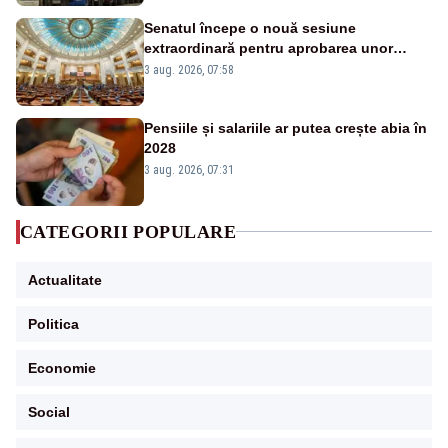
Senatul începe o nouă sesiune
extraordinară pentru aprobarea unor
jaloane din PNRR
3 aug. 2026, 07:58
Pensiile și salariile ar putea crește abia în
2028
3 aug. 2026, 07:31
CATEGORII POPULARE
Actualitate
Politica
Economie
Social