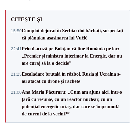
CITEȘTE ȘI
Complot dejucat în Serbia: doi bărbați, suspectați
15:50
că plănuiau asasinarea lui Vučić
Peiu îl acuză pe Bolojan că ține România pe loc:
22:41
„Premier și ministru interimar la Energie, dar nu
are curaj să ia o decizie”
Escaladare brutală în război. Rusia și Ucraina s-
21:25
au atacat cu drone și rachete
Ana Maria Păcuraru: „Cum am ajuns aici, într-o
21:00
țară cu resurse, cu un reactor nuclear, cu un
potențial energetic uriaș, dar care se împrumută
de curent de la vecini?”