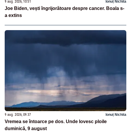
9 aug. 2026, 10:51
Ionuț Nichita
Joe Biden, vești îngrijorătoare despre cancer. Boala s-
a extins
9 aug. 2026, 09:37
Ionuț Nichita
Vremea se întoarce pe dos. Unde lovesc ploile
duminică, 9 august