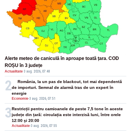
Alerte meteo de caniculă în aproape toată țara. COD
ROȘU în 3 județe
Actualitate
·
3 aug. 2026, 07:48
2
România, la un pas de blackout, tot mai dependentă
de importuri. Semnal de alarmă tras de un expert în
energie
Economie
-
3 aug. 2026, 07:51
3
Restricții pentru camioanele de peste 7,5 tone în aceste
județe din țară: circulația este interzisă luni, între orele
12:00 și 20:00
Actualitate
-
3 aug. 2026, 07:55