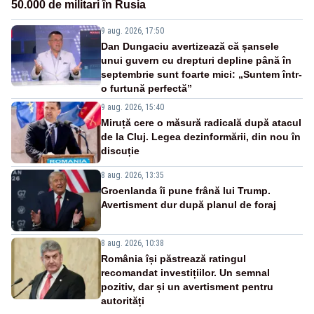
50.000 de militari în Rusia
9 aug. 2026, 17:50
Dan Dungaciu avertizează că șansele
unui guvern cu drepturi depline până în
septembrie sunt foarte mici: „Suntem într-
o furtună perfectă”
9 aug. 2026, 15:40
Miruță cere o măsură radicală după atacul
de la Cluj. Legea dezinformării, din nou în
discuție
8 aug. 2026, 13:35
Groenlanda îi pune frână lui Trump.
Avertisment dur după planul de foraj
8 aug. 2026, 10:38
România își păstrează ratingul
recomandat investițiilor. Un semnal
pozitiv, dar și un avertisment pentru
autorități