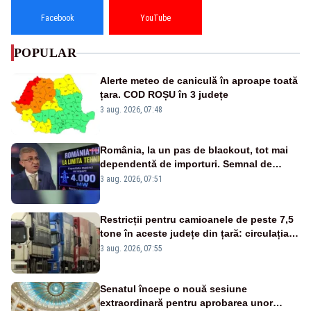
Facebook
YouTube
POPULAR
Alerte meteo de caniculă în aproape toată
țara. COD ROȘU în 3 județe
3 aug. 2026, 07:48
România, la un pas de blackout, tot mai
dependentă de importuri. Semnal de
alarmă tras de un expert în energie
3 aug. 2026, 07:51
Restricții pentru camioanele de peste 7,5
tone în aceste județe din țară: circulația
este interzisă luni, între orele 12:00 și
3 aug. 2026, 07:55
20:00
Senatul începe o nouă sesiune
extraordinară pentru aprobarea unor