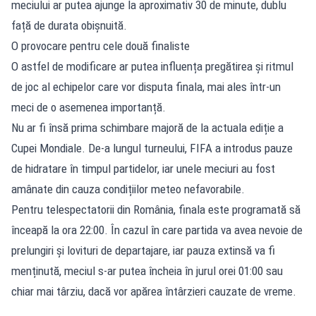
meciului ar putea ajunge la aproximativ 30 de minute, dublu
față de durata obișnuită.
O provocare pentru cele două finaliste
O astfel de modificare ar putea influența pregătirea și ritmul
de joc al echipelor care vor disputa finala, mai ales într-un
meci de o asemenea importanță.
Nu ar fi însă prima schimbare majoră de la actuala ediție a
Cupei Mondiale. De-a lungul turneului, FIFA a introdus pauze
de hidratare în timpul partidelor, iar unele meciuri au fost
amânate din cauza condițiilor meteo nefavorabile.
Pentru telespectatorii din România, finala este programată să
înceapă la ora 22:00. În cazul în care partida va avea nevoie de
prelungiri și lovituri de departajare, iar pauza extinsă va fi
menținută, meciul s-ar putea încheia în jurul orei 01:00 sau
chiar mai târziu, dacă vor apărea întârzieri cauzate de vreme.