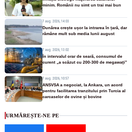
minim. Românii nu simt un trai mai bun
7 aug. 2026, 14:03
Dunărea crește ușor la intrarea în țară, dar
rămâne mult sub media lunii august
7 aug. 2026, 13:02
În intervalul orar de seară, consumul de
curent „a scăzut cu 200-300 de megawați”
7 aug. 2026, 10:57
ANSVSA a negociat, la Ankara, un acord
pentru facilitarea tranzitului prin Turcia al
carcaselor de ovine și bovine
URMĂREȘTE-NE PE