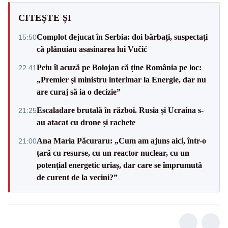
CITEȘTE ȘI
Complot dejucat în Serbia: doi bărbați, suspectați
15:50
că plănuiau asasinarea lui Vučić
Peiu îl acuză pe Bolojan că ține România pe loc:
22:41
„Premier și ministru interimar la Energie, dar nu
are curaj să ia o decizie”
Escaladare brutală în război. Rusia și Ucraina s-
21:25
au atacat cu drone și rachete
Ana Maria Păcuraru: „Cum am ajuns aici, într-o
21:00
țară cu resurse, cu un reactor nuclear, cu un
potențial energetic uriaș, dar care se împrumută
de curent de la vecini?”