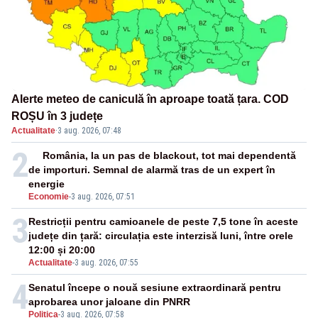
Alerte meteo de caniculă în aproape toată țara. COD
ROȘU în 3 județe
Actualitate
·
3 aug. 2026, 07:48
2
România, la un pas de blackout, tot mai dependentă
de importuri. Semnal de alarmă tras de un expert în
energie
Economie
-
3 aug. 2026, 07:51
3
Restricții pentru camioanele de peste 7,5 tone în aceste
județe din țară: circulația este interzisă luni, între orele
12:00 și 20:00
Actualitate
-
3 aug. 2026, 07:55
4
Senatul începe o nouă sesiune extraordinară pentru
aprobarea unor jaloane din PNRR
Politica
-
3 aug. 2026, 07:58