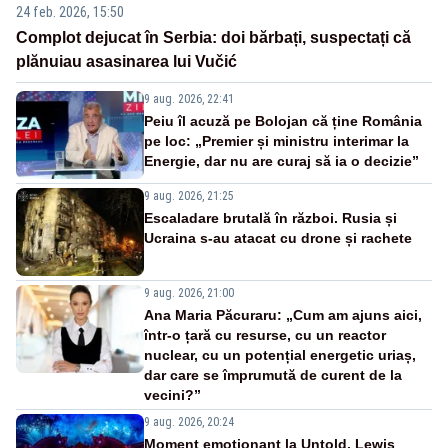
24 feb. 2026, 15:50
Complot dejucat în Serbia: doi bărbați, suspectați că
plănuiau asasinarea lui Vučić
9 aug. 2026, 22:41
Peiu îl acuză pe Bolojan că ține România
pe loc: „Premier și ministru interimar la
Energie, dar nu are curaj să ia o decizie”
9 aug. 2026, 21:25
Escaladare brutală în război. Rusia și
Ucraina s-au atacat cu drone și rachete
9 aug. 2026, 21:00
Ana Maria Păcuraru: „Cum am ajuns aici,
într-o țară cu resurse, cu un reactor
nuclear, cu un potențial energetic uriaș,
dar care se împrumută de curent de la
vecini?”
9 aug. 2026, 20:24
Moment emoționant la Untold. Lewis