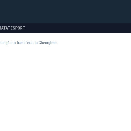
NATATE
SPORT
reangă s-a transferat la Gheorgheni