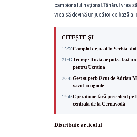
campionatul naţional.Tânărul vrea să
vrea să devină un jucător de bază al r
CITEȘTE ȘI
Complot dejucat în Serbia: doi 
15:50
Trump: Rusia ar putea lovi un
21:42
pentru Ucraina
Gest superb făcut de Adrian Mu
20:43
văzut imaginile
Operațiune fără precedent pe 
19:45
centrala de la Cernavodă
Distribuie articolul