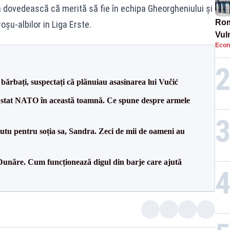
 dovedească că merită să fie în echipa Gheorgheniului și
Rom
oșu-albilor in Liga Erste.
Vul
Econ
pun
cun
bărbați, suspectați că plănuiau asasinarea lui Vučić
 stat NATO în această toamnă. Ce spune despre armele
tu pentru soția sa, Sandra. Zeci de mii de oameni au
Dunăre. Cum funcționează digul din barje care ajută