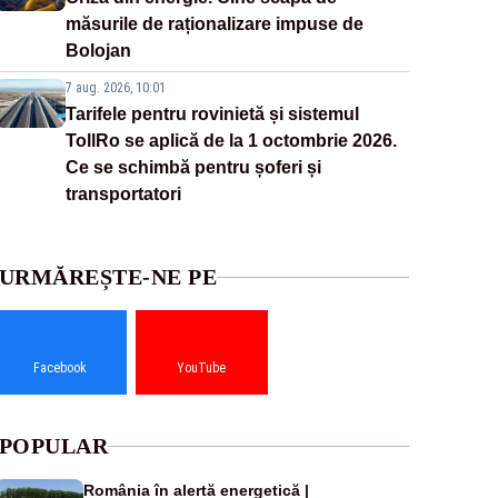
măsurile de raționalizare impuse de
Bolojan
7 aug. 2026, 10:01
Tarifele pentru rovinietă și sistemul
TollRo se aplică de la 1 octombrie 2026.
Ce se schimbă pentru șoferi și
transportatori
URMĂREȘTE-NE PE
Facebook
YouTube
POPULAR
România în alertă energetică |