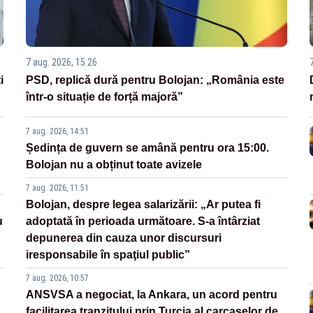
7 aug. 2026, 15:26
i
PSD, replică dură pentru Bolojan: „România este
într-o situație de forță majoră”
7 aug. 2026, 14:51
Ședința de guvern se amână pentru ora 15:00.
Bolojan nu a obținut toate avizele
7 aug. 2026, 11:51
Bolojan, despre legea salarizării: „Ar putea fi
u
adoptată în perioada următoare. S-a întârziat
depunerea din cauza unor discursuri
iresponsabile în spaţiul public”
7 aug. 2026, 10:57
ANSVSA a negociat, la Ankara, un acord pentru
facilitarea tranzitului prin Turcia al carcaselor de