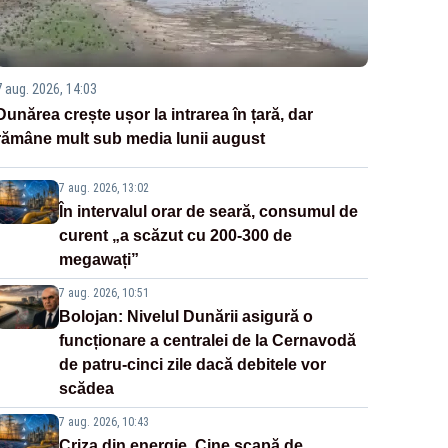
7 aug. 2026, 14:03
Dunărea crește ușor la intrarea în țară, dar
rămâne mult sub media lunii august
7 aug. 2026, 13:02
În intervalul orar de seară, consumul de
curent „a scăzut cu 200-300 de
megawați”
7 aug. 2026, 10:51
Bolojan: Nivelul Dunării asigură o
funcționare a centralei de la Cernavodă
de patru-cinci zile dacă debitele vor
scădea
7 aug. 2026, 10:43
Criza din energie. Cine scapă de