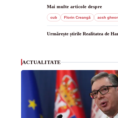
Mai multe articole despre
cub
Florin Creangă
acsh gheor
Urmărește știrile Realitatea de Ha
ACTUALITATE