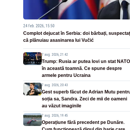
24 feb. 2026, 15:50
Complot dejucat în Serbia: doi bărbați, suspectaț
că plănuiau asasinarea lui Vučić
7 aug. 2026, 21:42
Trump: Rusia ar putea lovi un stat NATO
în această toamnă. Ce spune despre
armele pentru Ucraina
7 aug. 2026, 20:43
Gest superb făcut de Adrian Mutu pentr
soția sa, Sandra. Zeci de mii de oameni
au văzut imaginile
7 aug. 2026, 19:45
Operațiune fără precedent pe Dunăre.
Cum funcționează digul din barje care