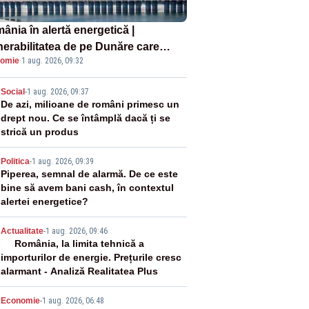
ânia în alertă energetică |
nerabilitatea de pe Dunăre care
omie
·
1 aug. 2026, 09:32
e în pericol Centrala Cernavodă era
oscută de pe vremea lui Ceaușescu
2
Social
-
1 aug. 2026, 09:37
De azi, milioane de români primesc un
drept nou. Ce se întâmplă dacă ți se
strică un produs
3
Politica
-
1 aug. 2026, 09:39
Piperea, semnal de alarmă. De ce este
bine să avem bani cash, în contextul
alertei energetice?
4
Actualitate
-
1 aug. 2026, 09:46
România, la limita tehnică a
importurilor de energie. Prețurile cresc
alarmant - Analiză Realitatea Plus
Economie
-
1 aug. 2026, 06:48