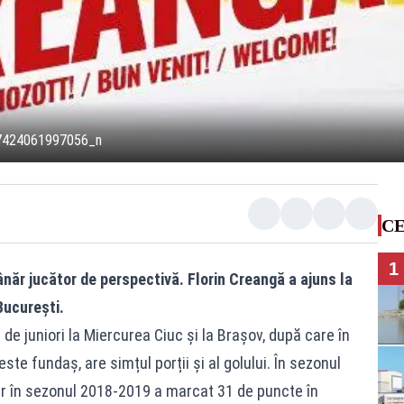
7424061997056_n
CE
1
năr jucător de perspectivă. Florin Creangă a ajuns la
București.
 de juniori la Miercurea Ciuc și la Brașov, după care în
este fundaș, are simțul porții și al golului. În sezonul
ar în sezonul 2018-2019 a marcat 31 de puncte în