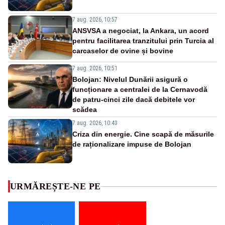
7 aug. 2026, 10:57
ANSVSA a negociat, la Ankara, un acord
pentru facilitarea tranzitului prin Turcia al
carcaselor de ovine și bovine
7 aug. 2026, 10:51
Bolojan: Nivelul Dunării asigură o
funcționare a centralei de la Cernavodă
de patru-cinci zile dacă debitele vor
scădea
7 aug. 2026, 10:43
Criza din energie. Cine scapă de măsurile
de raționalizare impuse de Bolojan
URMĂREȘTE-NE PE