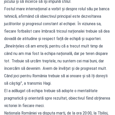
jocului și să încerce să își impună stilul.
Fostul mare internațional a vorbit și despre rolul său pe banca
tehnică, afirmând că obiectivul principal este dezvoltarea
jucătorilor și progresul constant al echipei. În viziunea sa,
fiecare fotbalist care îmbracă tricoul naționalei trebuie să dea
dovadă de atitudine și respect față de echipă și suporteri.
„Bineînțeles că am emoții, pentru că a trecut mult timp de
când nu am mai fost la echipa națională, dar pe teren dispare
tot. Trebuie să urcăm treptele, nu suntem cei mai buni, dar
încercăm să devenim. Avem de învățat și de progresat mult.
Când joci pentru România trebuie să ai onoare și să îți dorești
să câștigi”, a transmis Hagi.
El a adăugat că echipa trebuie să adopte o mentalitate
pragmatică și orientată spre rezultat, obiectivul fiind obținerea
victoriei în fiecare meci.
Naționala României va disputa marți, de la ora 20:00, la Tbilisi,