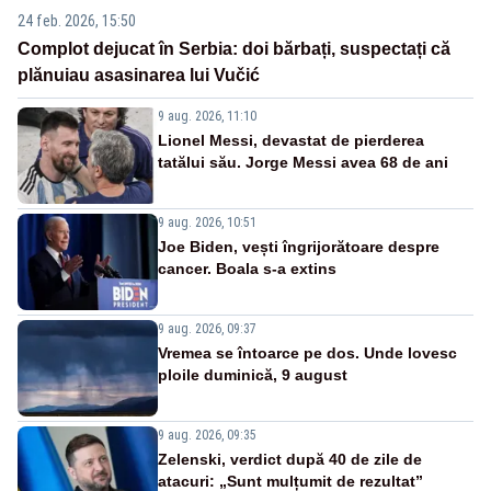
24 feb. 2026, 15:50
Complot dejucat în Serbia: doi bărbați, suspectați că
plănuiau asasinarea lui Vučić
9 aug. 2026, 11:10
Lionel Messi, devastat de pierderea
tatălui său. Jorge Messi avea 68 de ani
9 aug. 2026, 10:51
Joe Biden, vești îngrijorătoare despre
cancer. Boala s-a extins
9 aug. 2026, 09:37
Vremea se întoarce pe dos. Unde lovesc
ploile duminică, 9 august
9 aug. 2026, 09:35
Zelenski, verdict după 40 de zile de
atacuri: „Sunt mulțumit de rezultat”