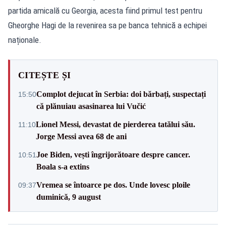
partida amicală cu Georgia, acesta fiind primul test pentru
Gheorghe Hagi de la revenirea sa pe banca tehnică a echipei
naționale.
CITEȘTE ȘI
Complot dejucat în Serbia: doi bărbați, suspectați
15:50
că plănuiau asasinarea lui Vučić
Lionel Messi, devastat de pierderea tatălui său.
11:10
Jorge Messi avea 68 de ani
Joe Biden, vești îngrijorătoare despre cancer.
10:51
Boala s-a extins
Vremea se întoarce pe dos. Unde lovesc ploile
09:37
duminică, 9 august