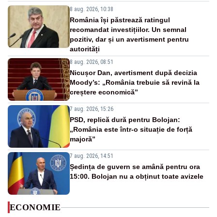
8 aug. 2026, 10:38
România își păstrează ratingul
recomandat investițiilor. Un semnal
pozitiv, dar și un avertisment pentru
autorități
8 aug. 2026, 08:51
Nicușor Dan, avertisment după decizia
Moody’s: „România trebuie să revină la
creștere economică”
7 aug. 2026, 15:26
PSD, replică dură pentru Bolojan:
„România este într-o situație de forță
majoră”
7 aug. 2026, 14:51
Ședința de guvern se amână pentru ora
15:00. Bolojan nu a obținut toate avizele
ECONOMIE