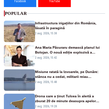
Facebook
YouTube
POPULAR
Infrastructura irigațiilor din România,
lăsată în paragină
2 aug. 2026, 15:38
Ana Maria Păcuraru demască planul lui
Bolojan. O nouă ediție explozivă a
emisiunii „Miza Zilei” la Realitatea PLUS
2 aug. 2026, 15:42
Misiune ratată la Izvoarele, pe Dunăre:
stânca nu a cedat, militarii reiau
detonările luni – VIDEO
2 aug. 2026, 15:48
Drona care a ținut Tulcea în alertă a
zburat 20 de minute deasupra apelor
României. Au fost ridicate două F-16
2 aug. 2026, 19:28