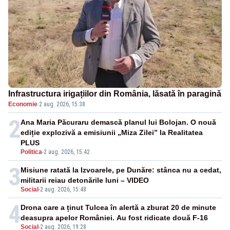
Infrastructura irigațiilor din România, lăsată în paragină
Economie
·
2 aug. 2026, 15:38
2
Ana Maria Păcuraru demască planul lui Bolojan. O nouă
ediție explozivă a emisiunii „Miza Zilei” la Realitatea
PLUS
Politica
-
2 aug. 2026, 15:42
3
Misiune ratată la Izvoarele, pe Dunăre: stânca nu a cedat,
militarii reiau detonările luni – VIDEO
Social
-
2 aug. 2026, 15:48
4
Drona care a ținut Tulcea în alertă a zburat 20 de minute
deasupra apelor României. Au fost ridicate două F-16
Social
-
2 aug. 2026, 19:28