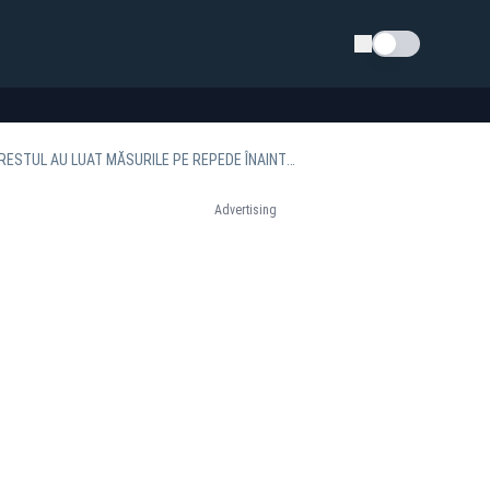
Schimba tema
ION CRISTOIU: ”NICUȘOR DAN NU A SUSȚINUT MĂSURILE DE AUSTERITATE. BOLOJAN ȘI RESTUL AU LUAT MĂSURILE PE REPEDE ÎNAINTE”
Advertising