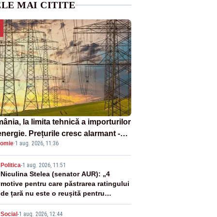
LE MAI CITITE
nia, la limita tehnică a importurilor
nergie. Prețurile cresc alarmant -
omie
·
1 aug. 2026, 11:36
liză Realitatea Plus
2
Politica
-
1 aug. 2026, 11:51
Niculina Stelea (senator AUR): „4
motive pentru care păstrarea ratingului
de țară nu este o reușită pentru
Guvernul Bolojan”
Social
-
1 aug. 2026, 12:44