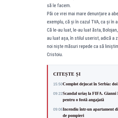
să le facem.
Păi ce vrei mai mare denunțare a abe
exemplu, că și în cazul TVA, ca și în a
Că le-au luat, le-au luat ăsta, Bolojan
au luat așa, în stilul userist, adică a
noi niște măsuri repede ca să liniști
Cristoiu.
CITEȘTE ȘI
Complot dejucat în Serbia: doi 
15:50
Scandal uriaș la FIFA. Gianni I
09:22
pentru o fostă angajată
Incendiu într-un apartament di
09:06
de pompieri