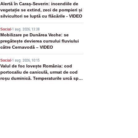
3
Alertă în Caraș-Severin: incendiile de
vegetație se extind, zeci de pompieri și
silvicultori se luptă cu flăcările - VIDEO
4
Social
-
1 aug. 2026, 13:38
Mobilizare pe Dunărea Veche: se
pregătește devierea cursului fluviului
către Cernavodă – VIDEO
5
Social
-
1 aug. 2026, 10:15
Valul de foc lovește România: cod
portocaliu de caniculă, urmat de cod
roșu duminică. Temperaturile urcă spre
40°C