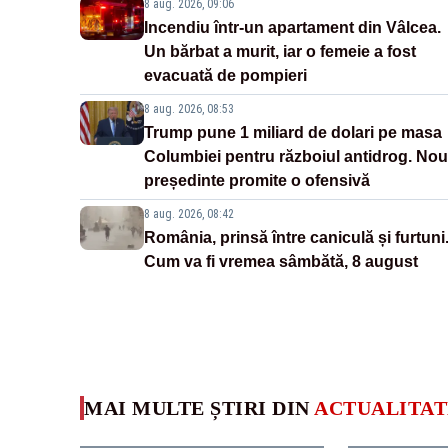
8 aug. 2026, 09:06
Incendiu într-un apartament din Vâlcea.
Un bărbat a murit, iar o femeie a fost
evacuată de pompieri
8 aug. 2026, 08:53
Trump pune 1 miliard de dolari pe masa
Columbiei pentru războiul antidrog. Nou
președinte promite o ofensivă
8 aug. 2026, 08:42
România, prinsă între caniculă și furtuni
Cum va fi vremea sâmbătă, 8 august
MAI MULTE ȘTIRI DIN
ACTUALITAT