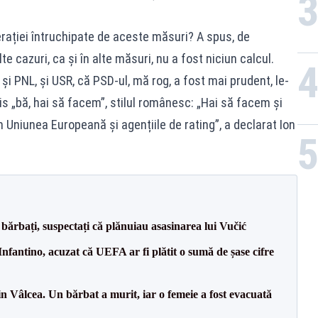
rației întruchipate de aceste măsuri? A spus, de
lte cazuri, ca și în alte măsuri, nu a fost niciun calcul.
, și PNL, și USR, că PSD-ul, mă rog, a fost mai prudent, le-
 zis „bă, hai să facem”, stilul românesc: „Hai să facem și
m Uniunea Europeană și agențiile de rating”, a declarat Ion
bărbați, suspectați că plănuiau asasinarea lui Vučić
nfantino, acuzat că UEFA ar fi plătit o sumă de șase cifre
n Vâlcea. Un bărbat a murit, iar o femeie a fost evacuată