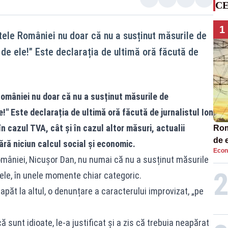
CE
1
ntele României nu doar că nu a susținut măsurile de
t de ele!" Este declarația de ultimă oră făcută de
României nu doar că nu a susținut măsurile de
e!" Este declarația de ultimă oră făcută de jurnalistul Ion
n cazul TVA, cât și în cazul altor măsuri, actualii
Româ
de e
ără niciun calcul social și economic.
Econ
Ana
României, Nicușor Dan, nu numai că nu a susținut măsurile
 ele, în unele momente chiar categoric.
apăt la altul, o denunțare a caracterului improvizat, „pe
ă sunt idioate, le-a justificat și a zis că trebuia neapărat