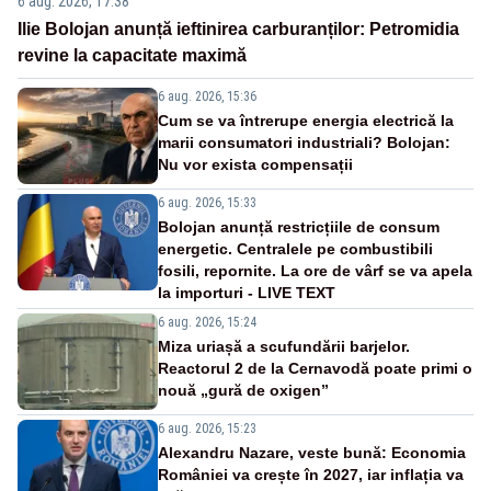
6 aug. 2026, 17:38
Ilie Bolojan anunță ieftinirea carburanților: Petromidia
revine la capacitate maximă
6 aug. 2026, 15:36
Cum se va întrerupe energia electrică la
marii consumatori industriali? Bolojan:
Nu vor exista compensații
6 aug. 2026, 15:33
Bolojan anunță restricțiile de consum
energetic. Centralele pe combustibili
fosili, repornite. La ore de vârf se va apela
la importuri - LIVE TEXT
6 aug. 2026, 15:24
Miza uriașă a scufundării barjelor.
Reactorul 2 de la Cernavodă poate primi o
nouă „gură de oxigen”
6 aug. 2026, 15:23
Alexandru Nazare, veste bună: Economia
României va crește în 2027, iar inflația va