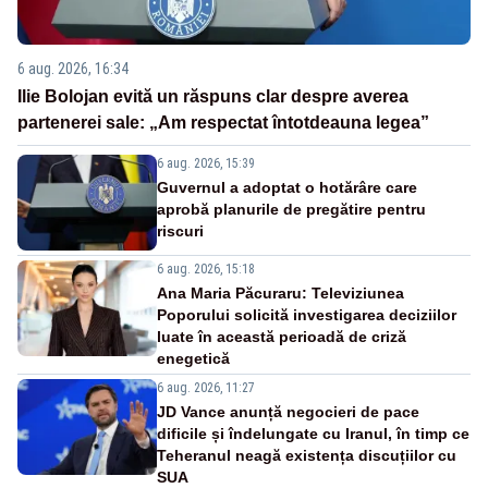
6 aug. 2026, 16:34
Ilie Bolojan evită un răspuns clar despre averea
partenerei sale: „Am respectat întotdeauna legea”
6 aug. 2026, 15:39
Guvernul a adoptat o hotărâre care
aprobă planurile de pregătire pentru
riscuri
6 aug. 2026, 15:18
Ana Maria Păcuraru: Televiziunea
Poporului solicită investigarea deciziilor
luate în această perioadă de criză
enegetică
6 aug. 2026, 11:27
JD Vance anunță negocieri de pace
dificile și îndelungate cu Iranul, în timp ce
Teheranul neagă existența discuțiilor cu
SUA