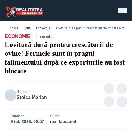
Acasă
Știri
Economie
Lovitură dură pentru crescătorii de ovine! Fermele sunt în pragul falimentului după ce exporturile au fost blocate
·
ECONOMIE
1 min citire
Lovitură dură pentru crescătorii de
ovine! Fermele sunt în pragul
falimentului după ce exporturile au fost
blocate
Scris de
Stoica Marian
Publicat
Sursă
9 iul. 2026, 09:57
realitatea.net