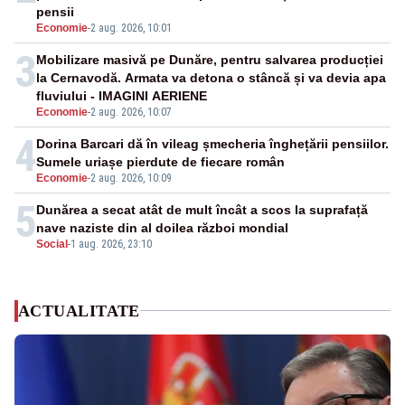
pensii
Economie
-
2 aug. 2026, 10:01
3
Mobilizare masivă pe Dunăre, pentru salvarea producției
la Cernavodă. Armata va detona o stâncă și va devia apa
fluviului - IMAGINI AERIENE
Economie
-
2 aug. 2026, 10:07
4
Dorina Barcari dă în vileag șmecheria înghețării pensiilor.
Sumele uriașe pierdute de fiecare român
Economie
-
2 aug. 2026, 10:09
5
Dunărea a secat atât de mult încât a scos la suprafață
nave naziste din al doilea război mondial
Social
-
1 aug. 2026, 23:10
ACTUALITATE