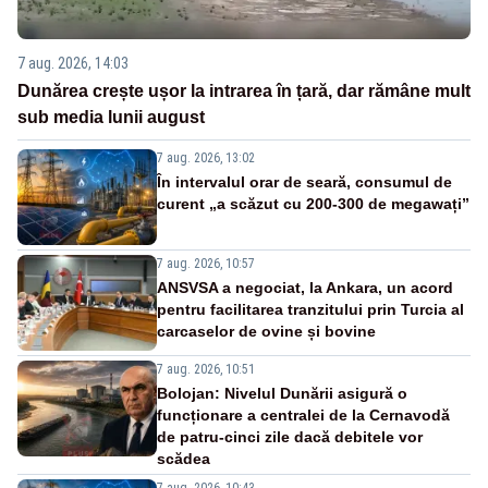
7 aug. 2026, 14:03
Dunărea crește ușor la intrarea în țară, dar rămâne mult
sub media lunii august
7 aug. 2026, 13:02
În intervalul orar de seară, consumul de
curent „a scăzut cu 200-300 de megawați”
7 aug. 2026, 10:57
ANSVSA a negociat, la Ankara, un acord
pentru facilitarea tranzitului prin Turcia al
carcaselor de ovine și bovine
7 aug. 2026, 10:51
Bolojan: Nivelul Dunării asigură o
funcționare a centralei de la Cernavodă
de patru-cinci zile dacă debitele vor
scădea