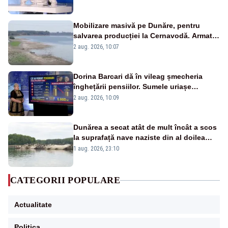
pensii
Mobilizare masivă pe Dunăre, pentru
salvarea producției la Cernavodă. Armata
va detona o stâncă și va devia apa
2 aug. 2026, 10:07
fluviului - IMAGINI AERIENE
Dorina Barcari dă în vileag șmecheria
înghețării pensiilor. Sumele uriașe
pierdute de fiecare român
2 aug. 2026, 10:09
Dunărea a secat atât de mult încât a scos
la suprafață nave naziste din al doilea
război mondial
1 aug. 2026, 23:10
CATEGORII POPULARE
Actualitate
Politica