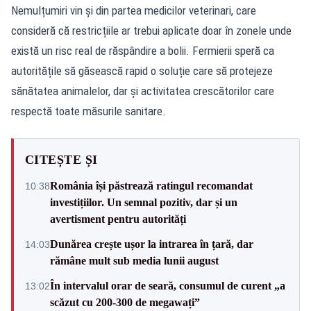
Nemulțumiri vin și din partea medicilor veterinari, care
consideră că restricțiile ar trebui aplicate doar în zonele unde
există un risc real de răspândire a bolii. Fermierii speră ca
autoritățile să găsească rapid o soluție care să protejeze
sănătatea animalelor, dar și activitatea crescătorilor care
respectă toate măsurile sanitare.
CITEȘTE ȘI
România își păstrează ratingul recomandat
10:38
investițiilor. Un semnal pozitiv, dar și un
avertisment pentru autorități
Dunărea crește ușor la intrarea în țară, dar
14:03
rămâne mult sub media lunii august
În intervalul orar de seară, consumul de curent „a
13:02
scăzut cu 200-300 de megawați”