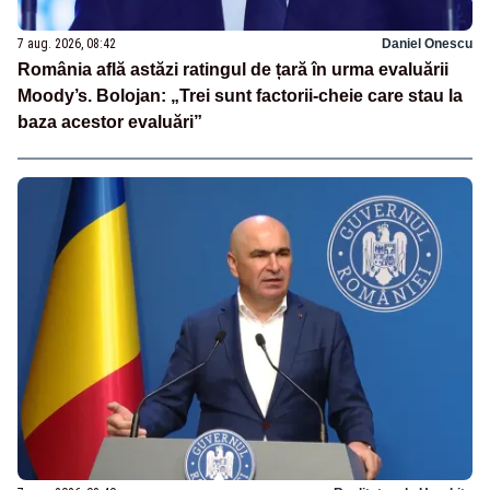
7 aug. 2026, 08:42
Daniel Onescu
România află astăzi ratingul de țară în urma evaluării
Moody’s. Bolojan: „Trei sunt factorii-cheie care stau la
baza acestor evaluări”