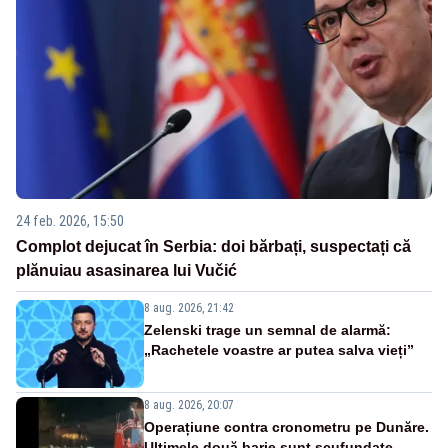
24 feb. 2026, 15:50
Complot dejucat în Serbia: doi bărbați, suspectați că
plănuiau asasinarea lui Vučić
8 aug. 2026, 21:42
Zelenski trage un semnal de alarmă:
„Rachetele voastre ar putea salva vieți”
8 aug. 2026, 20:07
Operațiune contra cronometru pe Dunăre.
Ultimele două barje sunt scufundate