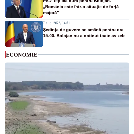
PSD, replică dură pentru Bolojan:
„România este într-o situație de forță
majoră”
7 aug. 2026, 14:51
Ședința de guvern se amână pentru ora
15:00. Bolojan nu a obținut toate avizele
ECONOMIE