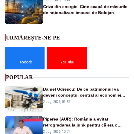
7 aug. 2026, 10:43
Criza din energie. Cine scapă de măsurile
de raționalizare impuse de Bolojan
URMĂREȘTE-NE PE
Facebook
YouTube
POPULAR
Daniel Udrescu: De ce patrimoniul va
deveni conceptul central al economiei
viitoare?
2 aug. 2026, 09:22
Piperea (AUR): România a evitat
retrogradarea la junk pentru că era o
catastrofă pentru bănci și fondurile de
2 aug. 2026, 10:01