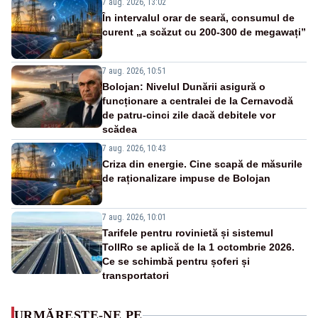
7 aug. 2026, 13:02
În intervalul orar de seară, consumul de
curent „a scăzut cu 200-300 de megawați”
7 aug. 2026, 10:51
Bolojan: Nivelul Dunării asigură o
funcționare a centralei de la Cernavodă
de patru-cinci zile dacă debitele vor
scădea
7 aug. 2026, 10:43
Criza din energie. Cine scapă de măsurile
de raționalizare impuse de Bolojan
7 aug. 2026, 10:01
Tarifele pentru rovinietă și sistemul
TollRo se aplică de la 1 octombrie 2026.
Ce se schimbă pentru șoferi și
transportatori
URMĂREȘTE-NE PE