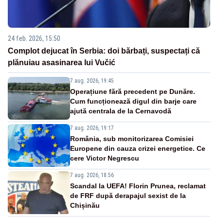
24 feb. 2026, 15:50
Complot dejucat în Serbia: doi bărbați, suspectați că
plănuiau asasinarea lui Vučić
7 aug. 2026, 19:45
Operațiune fără precedent pe Dunăre.
Cum funcționează digul din barje care
ajută centrala de la Cernavodă
7 aug. 2026, 19:17
România, sub monitorizarea Comisiei
Europene din cauza crizei energetice. Ce
cere Victor Negrescu
7 aug. 2026, 18:56
Scandal la UEFA! Florin Prunea, reclamat
de FRF după derapajul sexist de la
Chișinău