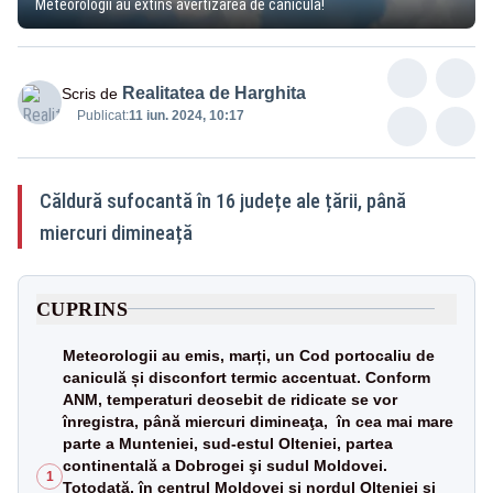
Meteorologii au extins avertizarea de caniculă!
Realitatea de Harghita
Scris de
Publicat:
11 iun. 2024, 10:17
Căldură sufocantă în 16 județe ale țării, până
miercuri dimineață
CUPRINS
Meteorologii au emis, marți, un Cod portocaliu de
caniculă și disconfort termic accentuat. Conform
ANM, temperaturi deosebit de ridicate se vor
înregistra, până miercuri dimineaţa, în cea mai mare
parte a Munteniei, sud-estul Olteniei, partea
continentală a Dobrogei şi sudul Moldovei.
1
Totodată, în centrul Moldovei şi nordul Olteniei şi