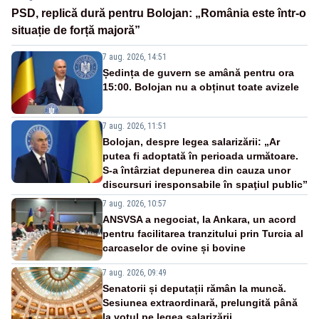
PSD, replică dură pentru Bolojan: „România este într-o
situație de forță majoră”
7 aug. 2026, 14:51
Ședința de guvern se amână pentru ora
15:00. Bolojan nu a obținut toate avizele
7 aug. 2026, 11:51
Bolojan, despre legea salarizării: „Ar
putea fi adoptată în perioada următoare.
S-a întârziat depunerea din cauza unor
discursuri iresponsabile în spaţiul public”
7 aug. 2026, 10:57
ANSVSA a negociat, la Ankara, un acord
pentru facilitarea tranzitului prin Turcia al
carcaselor de ovine și bovine
7 aug. 2026, 09:49
Senatorii și deputații rămân la muncă.
Sesiunea extraordinară, prelungită până
la votul pe legea salarizării