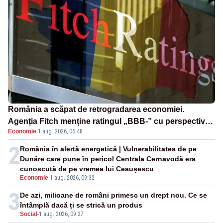
România a scăpat de retrogradarea economiei.
Agenția Fitch menține ratingul „BBB-” cu perspectivă
Economie
·
1 aug. 2026, 06:48
negativă
2
România în alertă energetică | Vulnerabilitatea de pe
Dunăre care pune în pericol Centrala Cernavodă era
cunoscută de pe vremea lui Ceaușescu
Economie
-
1 aug. 2026, 09:32
3
De azi, milioane de români primesc un drept nou. Ce se
întâmplă dacă ți se strică un produs
Social
-
1 aug. 2026, 09:37