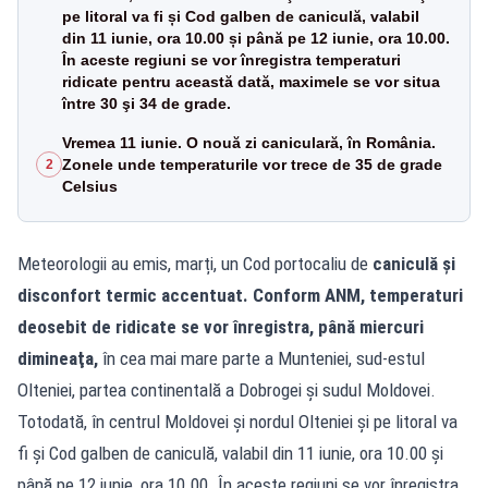
pe litoral va fi și Cod galben de caniculă, valabil
din 11 iunie, ora 10.00 și până pe 12 iunie, ora 10.00.
În aceste regiuni se vor înregistra temperaturi
ridicate pentru această dată, maximele se vor situa
între 30 şi 34 de grade.
Vremea 11 iunie. O nouă zi caniculară, în România.
Zonele unde temperaturile vor trece de 35 de grade
2
Celsius
Meteorologii au emis, marți, un Cod portocaliu de
caniculă și
disconfort termic accentuat. Conform ANM, temperaturi
deosebit de ridicate se vor înregistra, până miercuri
dimineaţa,
în cea mai mare parte a Munteniei, sud-estul
Olteniei, partea continentală a Dobrogei şi sudul Moldovei.
Totodată, în centrul Moldovei şi nordul Olteniei şi pe litoral va
fi și Cod galben de caniculă, valabil din 11 iunie, ora 10.00 și
până pe 12 iunie, ora 10.00. În aceste regiuni se vor înregistra