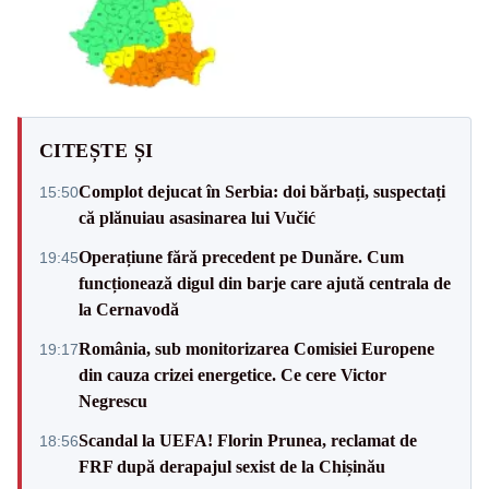
CITEȘTE ȘI
Complot dejucat în Serbia: doi bărbați, suspectați
15:50
că plănuiau asasinarea lui Vučić
Operațiune fără precedent pe Dunăre. Cum
19:45
funcționează digul din barje care ajută centrala de
la Cernavodă
România, sub monitorizarea Comisiei Europene
19:17
din cauza crizei energetice. Ce cere Victor
Negrescu
Scandal la UEFA! Florin Prunea, reclamat de
18:56
FRF după derapajul sexist de la Chișinău