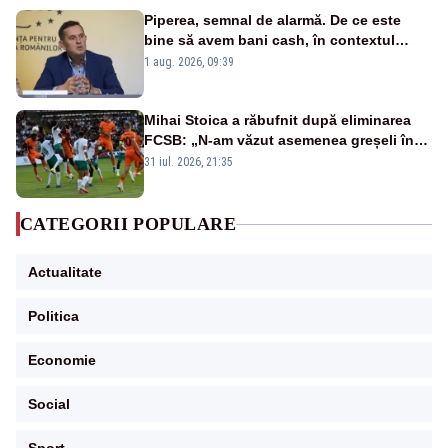
Piperea, semnal de alarmă. De ce este
bine să avem bani cash, în contextul
alertei energetice?
1 aug. 2026, 09:39
Mihai Stoica a răbufnit după eliminarea
FCSB: „N-am văzut asemenea greșeli în
190 de meciuri europene”
31 iul. 2026, 21:35
CATEGORII POPULARE
Actualitate
Politica
Economie
Social