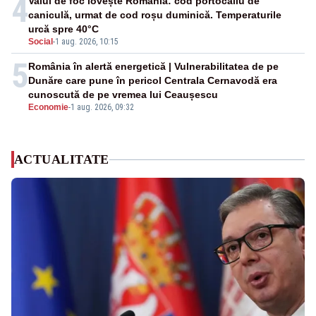
4
Valul de foc lovește România: cod portocaliu de
caniculă, urmat de cod roșu duminică. Temperaturile
urcă spre 40°C
Social
-
1 aug. 2026, 10:15
5
România în alertă energetică | Vulnerabilitatea de pe
Dunăre care pune în pericol Centrala Cernavodă era
cunoscută de pe vremea lui Ceaușescu
Economie
-
1 aug. 2026, 09:32
ACTUALITATE