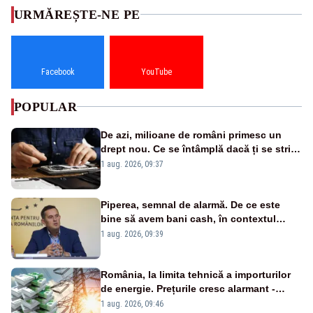
URMĂREȘTE-NE PE
Facebook
YouTube
POPULAR
De azi, milioane de români primesc un
drept nou. Ce se întâmplă dacă ți se strică
un produs
1 aug. 2026, 09:37
Piperea, semnal de alarmă. De ce este
bine să avem bani cash, în contextul
alertei energetice?
1 aug. 2026, 09:39
România, la limita tehnică a importurilor
de energie. Prețurile cresc alarmant -
Analiză Realitatea Plus
1 aug. 2026, 09:46