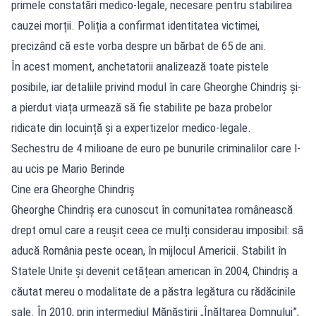
primele constatări medico-legale, necesare pentru stabilirea
cauzei morții. Poliția a confirmat identitatea victimei,
precizând că este vorba despre un bărbat de 65 de ani.
În acest moment, anchetatorii analizează toate pistele
posibile, iar detaliile privind modul în care Gheorghe Chindriș și-
a pierdut viața urmează să fie stabilite pe baza probelor
ridicate din locuință și a expertizelor medico-legale.
Sechestru de 4 milioane de euro pe bunurile criminalilor care l-
au ucis pe Mario Berinde
Cine era Gheorghe Chindriș
Gheorghe Chindriș era cunoscut în comunitatea românească
drept omul care a reușit ceea ce mulți considerau imposibil: să
aducă România peste ocean, în mijlocul Americii. Stabilit în
Statele Unite și devenit cetățean american în 2004, Chindriș a
căutat mereu o modalitate de a păstra legătura cu rădăcinile
sale. În 2010, prin intermediul Mănăstirii „Înălțarea Domnului”,