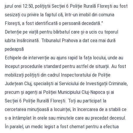
jurul orei 12:50, polițiștii Secției 6 Poliție Rurală Florești au fost
sesizați cu privire la faptul că, într-un imobil din comuna
Florești, a fost identificată o persoană decedată.”
Detenție pe viață pentru bărbatul care și-a ucis cu toporul
iubita însărcinată. Tribunalul Prahova a dat cea mai dură
pedeapsă
Echipele de intervenție au ajuns rapid la fața locului, unde au
început procedurile standard pentru astfel de situații. Au fost
mobilizați polițiști din cadrul Inspectoratului de Poliție
Județean Cluj, specialiști ai Serviciului de Investigații Criminale,
precum și agenți ai Poliției Municipiului Cluj-Napoca și ai
Secției 6 Poliție Rurală Florești. Toți au participat la
cercetarea minuțioasă a locuinței, în încercarea de a stabili ce
s-a întâmplat în orele sau minutele care au precedat decesul.
În paralel, un medic legist a fost chemat pentru a efectua