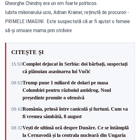
Gheorghe Chindriș era un om foarte politicos.
Iubita milionarului ucis, Adrian Krainer, reținută de procurori -
PRIMELE IMAGINI. Este suspectată că ar fi ajutat o femeie
să-și omoare mama prin otrăvire
CITEȘTE ȘI
Complot dejucat în Serbia: doi bărbați, suspectați
15:50
că plănuiau asasinarea lui Vučić
Trump pune 1 miliard de dolari pe masa
08:53
Columbiei pentru războiul antidrog. Noul
președinte promite o ofensivă
România, prinsă între caniculă și furtuni. Cum va
08:42
fi vremea sâmbătă, 8 august
Vești de ultimă oră despre Dunăre. Ce se întâmplă
08:32
la Cernavodă și la centrala nucleară din Ungaria