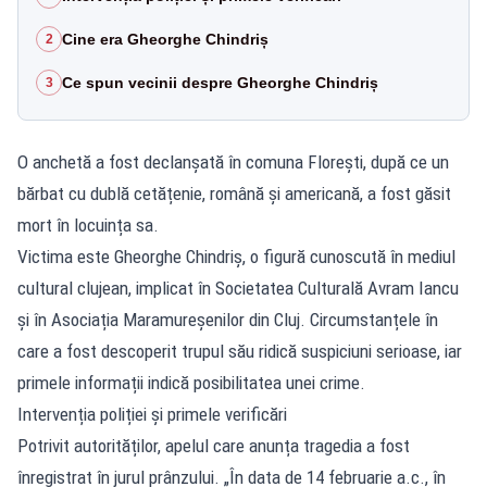
Cine era Gheorghe Chindriș
2
Ce spun vecinii despre Gheorghe Chindriș
3
O anchetă a fost declanșată în comuna Florești, după ce un
bărbat cu dublă cetățenie, română și americană, a fost găsit
mort în locuința sa.
Victima este Gheorghe Chindriș, o figură cunoscută în mediul
cultural clujean, implicat în Societatea Culturală Avram Iancu
și în Asociația Maramureșenilor din Cluj. Circumstanțele în
care a fost descoperit trupul său ridică suspiciuni serioase, iar
primele informații indică posibilitatea unei crime.
Intervenția poliției și primele verificări
Potrivit autorităților, apelul care anunța tragedia a fost
înregistrat în jurul prânzului. „În data de 14 februarie a.c., în