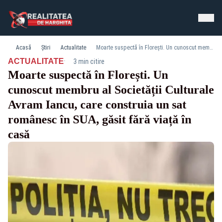
Acasă
Știri
Actualitate
Moarte suspectă în Florești. Un cunoscut membru al Societății Culturale Avram Iancu, care construia un sat românesc în SUA, găsit fără viață în casă
·
ACTUALITATE
3 min citire
Moarte suspectă în Florești. Un
cunoscut membru al Societății Culturale
Avram Iancu, care construia un sat
românesc în SUA, găsit fără viață în
casă