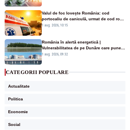
Valul de foc lovește România: cod
portocaliu de caniculă, urmat de cod roșu
duminică. Temperaturile urcă spre 40°C
1 aug. 2026, 10:15
România în alertă energetică |
Vulnerabilitatea de pe Dunăre care pune
în pericol Centrala Cernavodă era
1 aug. 2026, 09:32
cunoscută de pe vremea lui Ceaușescu
CATEGORII POPULARE
Actualitate
Politica
Economie
Social