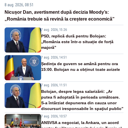
8 aug. 2026, 08:51
Nicușor Dan, avertisment după decizia Moody’s:
„România trebuie să revină la creștere economică”
7 aug. 2026, 15:26
PSD, replică dură pentru Bolojan:
„România este într-o situație de forță
majoră”
7 aug. 2026, 14:51
Ședința de guvern se amână pentru ora
15:00. Bolojan nu a obținut toate avizele
7 aug. 2026, 11:51
Bolojan, despre legea salarizării: „Ar
putea fi adoptată în perioada următoare.
S-a întârziat depunerea din cauza unor
discursuri iresponsabile în spaţiul public”
7 aug. 2026, 10:57
ANSVSA a negociat, la Ankara, un acord