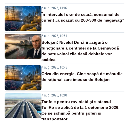
7 aug. 2026, 13:02
În intervalul orar de seară, consumul de
curent „a scăzut cu 200-300 de megawați”
7 aug. 2026, 10:51
Bolojan: Nivelul Dunării asigură o
funcționare a centralei de la Cernavodă
de patru-cinci zile dacă debitele vor
scădea
7 aug. 2026, 10:43
Criza din energie. Cine scapă de măsurile
de raționalizare impuse de Bolojan
7 aug. 2026, 10:01
Tarifele pentru rovinietă și sistemul
TollRo se aplică de la 1 octombrie 2026.
Ce se schimbă pentru șoferi și
transportatori