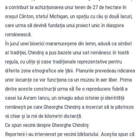
a contribuit la achiziționarea unui teren de 27 de hectare în
orașul Clinton, statul Michigan, un spațiu cu râu și două lacuri,
care urma să devină fundația unui proiect unic în diaspora
românească.
În jurul unei biserici maramureșene din lemn, adusă ca simbol
al tradiției, Chindriș a pus bazele unui sat românesc în toată
regula, cu ulițe și case tradiționale reprezentative pentru
diferite zone etnografice ale țării. Planurile prevedeau ridicarea
unor locuințe ce vor funcționa ca un muzeu în aer liber. Prima
dintre aceste construcții urma să fie o reproducere fidelă a
casei lui Avram Iancu, un omagiu adus istoriei și identității
românești pe care Gheorghe Chindriș a încercat să le păstreze
vii chiar și la mii de kilometri distanță.
Ce spun vecinii despre Gheorghe Chindriș
Reporterii i-au intervievat pe vecinii bărbatului. Aceștia spun că