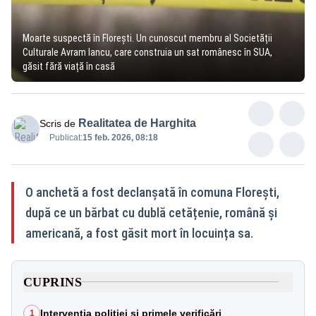
Moarte suspectă în Florești. Un cunoscut membru al Societății
Culturale Avram Iancu, care construia un sat românesc în SUA,
găsit fără viață în casă
Realitatea de Harghita
Scris de
Publicat:
15 feb. 2026, 08:18
O anchetă a fost declanșată în comuna Florești,
după ce un bărbat cu dublă cetățenie, română și
americană, a fost găsit mort în locuința sa.
CUPRINS
Intervenția poliției și primele verificări
1