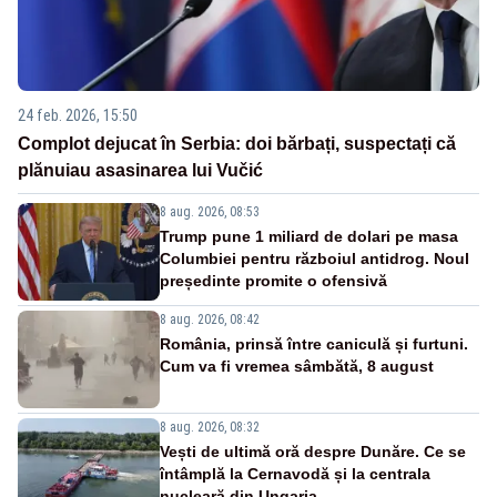
24 feb. 2026, 15:50
Complot dejucat în Serbia: doi bărbați, suspectați că
plănuiau asasinarea lui Vučić
8 aug. 2026, 08:53
Trump pune 1 miliard de dolari pe masa
Columbiei pentru războiul antidrog. Noul
președinte promite o ofensivă
8 aug. 2026, 08:42
România, prinsă între caniculă și furtuni.
Cum va fi vremea sâmbătă, 8 august
8 aug. 2026, 08:32
Vești de ultimă oră despre Dunăre. Ce se
întâmplă la Cernavodă și la centrala
nucleară din Ungaria