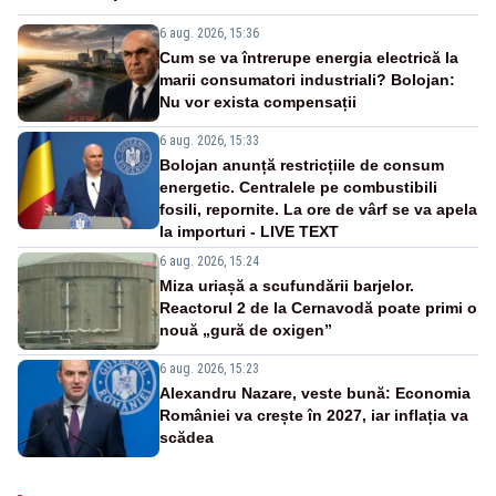
6 aug. 2026, 15:36
Cum se va întrerupe energia electrică la
marii consumatori industriali? Bolojan:
Nu vor exista compensații
6 aug. 2026, 15:33
Bolojan anunță restricțiile de consum
energetic. Centralele pe combustibili
fosili, repornite. La ore de vârf se va apela
la importuri - LIVE TEXT
6 aug. 2026, 15:24
Miza uriașă a scufundării barjelor.
Reactorul 2 de la Cernavodă poate primi o
nouă „gură de oxigen”
6 aug. 2026, 15:23
Alexandru Nazare, veste bună: Economia
României va crește în 2027, iar inflația va
scădea