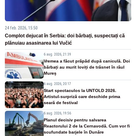
24 feb. 2026, 15:50
Complot dejucat în Serbia: doi bărbați, suspectați că
plănuiau asasinarea lui Vučić
6 aug. 2026, 21:39
Vremea a făcut prăpăd după caniculă. Doi
bărbați au murit loviți de trăsnet în râul
Mureș
6 aug. 2026, 20:17
Start spectaculos la UNTOLD 2026.
Artistul-surpriză care deschide prima
seară de festival
6 aug. 2026, 19:56
Planul decisiv pentru salvarea
Reactorului 2 de la Cernavodă. Cum vor fi
scufundate barjele în Dunăre