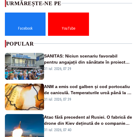
URMĂREȘTE-NE PE
Facebook
YouTube
POPULAR
SANITAS: Niciun scenariu favorabil
pentru angajații din sănătate în proiectul
Legii salarizării
31 iul. 2026, 07:29
ANM a emis cod galben și cod portocaliu
de caniculă. Temperaturile urcă până la 38
de grade, iar nopțile devin tropicale
31 iul. 2026, 07:39
Atac fără precedent al Rusiei. O fabrică de
drone din Kiev deținută de o companie
americană, distrusă de o rachetă
31 iul. 2026, 07:40
rusească