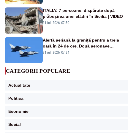
ITALIA: 7 persoane, dispărute după
prăbușirea unei clădiri în Sicilia | VIDEO
31 iul. 2026, 07:50
Alertă aeriană la graniță pentru a treia
oară în 24 de ore. Două aeronave
Eurofighter britanice au fost ridicate de la
31 iul. 2026, 07:24
sol
CATEGORII POPULARE
Actualitate
Politica
Economie
Social