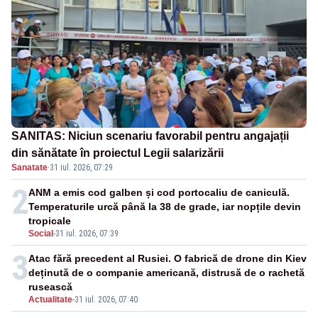
SANITAS: Niciun scenariu favorabil pentru angajații
din sănătate în proiectul Legii salarizării
Sanatate
·
31 iul. 2026, 07:29
2
ANM a emis cod galben și cod portocaliu de caniculă.
Temperaturile urcă până la 38 de grade, iar nopțile devin
tropicale
Social
-
31 iul. 2026, 07:39
3
Atac fără precedent al Rusiei. O fabrică de drone din Kiev
deținută de o companie americană, distrusă de o rachetă
rusească
Actualitate
-
31 iul. 2026, 07:40