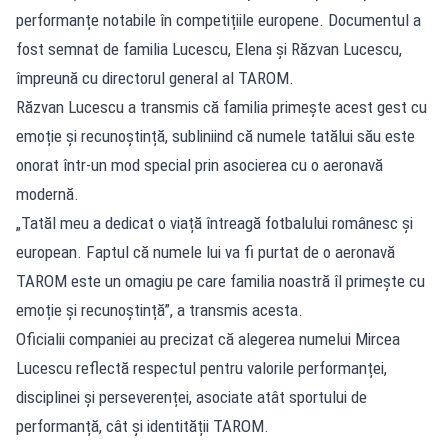
performanțe notabile în competițiile europene. Documentul a
fost semnat de familia Lucescu, Elena și Răzvan Lucescu,
împreună cu directorul general al TAROM.
Răzvan Lucescu a transmis că familia primește acest gest cu
emoție și recunoștință, subliniind că numele tatălui său este
onorat într-un mod special prin asocierea cu o aeronavă
modernă.
„Tatăl meu a dedicat o viață întreagă fotbalului românesc și
european. Faptul că numele lui va fi purtat de o aeronavă
TAROM este un omagiu pe care familia noastră îl primește cu
emoție și recunoștință”, a transmis acesta.
Oficialii companiei au precizat că alegerea numelui Mircea
Lucescu reflectă respectul pentru valorile performanței,
disciplinei și perseverenței, asociate atât sportului de
performanță, cât și identității TAROM.