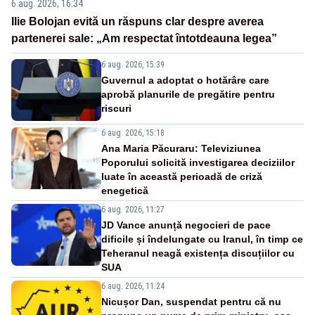
6 aug. 2026, 16:34
Ilie Bolojan evită un răspuns clar despre averea
partenerei sale: „Am respectat întotdeauna legea”
6 aug. 2026, 15:39
Guvernul a adoptat o hotărâre care
aprobă planurile de pregătire pentru
riscuri
6 aug. 2026, 15:18
Ana Maria Păcuraru: Televiziunea
Poporului solicită investigarea deciziilor
luate în această perioadă de criză
enegetică
6 aug. 2026, 11:27
JD Vance anunță negocieri de pace
dificile și îndelungate cu Iranul, în timp ce
Teheranul neagă existența discuțiilor cu
SUA
6 aug. 2026, 11:24
Nicușor Dan, suspendat pentru că nu