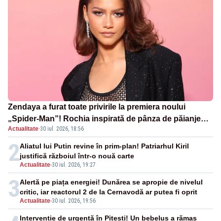
Zendaya a furat toate privirile la premiera noului
„Spider-Man”! Rochia inspirată de pânza de păianjen a
Actualitate
·
30 iul. 2026, 18:56
făcut senzație
2
Aliatul lui Putin revine în prim-plan! Patriarhul Kiril
justifică războiul într-o nouă carte
Actualitate
-
30 iul. 2026, 19:27
3
Alertă pe piața energiei! Dunărea se apropie de nivelul
critic, iar reactorul 2 de la Cernavodă ar putea fi oprit
Actualitate
-
30 iul. 2026, 19:56
Intervenție de urgență în Pitești! Un bebeluș a rămas