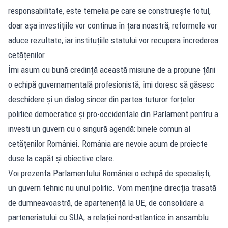
responsabilitate, este temelia pe care se construiește totul,
doar așa investițiile vor continua în țara noastră, reformele vor
aduce rezultate, iar instituțiile statului vor recupera încrederea
cetățenilor
Îmi asum cu bună credință această misiune de a propune țării
o echipă guvernamentală profesionistă, îmi doresc să găsesc
deschidere și un dialog sincer din partea tuturor forțelor
politice democratice și pro-occidentale din Parlament pentru a
investi un guvern cu o singură agendă: binele comun al
cetățenilor României. România are nevoie acum de proiecte
duse la capăt și obiective clare.
Voi prezenta Parlamentului României o echipă de specialiști,
un guvern tehnic nu unul politic. Vom menține direcția trasată
de dumneavoastră, de apartenență la UE, de consolidare a
parteneriatului cu SUA, a relației nord-atlantice în ansamblu.