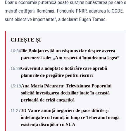
Doar o economie puternică poate susține bunăstarea pe care o
merită cetățenii României. Fondurile PNRR, aderarea la OCDE,
sunt obiective importante”, a declarat Eugen Tomac.
CITEȘTE ȘI
Ilie Bolojan evită un răspuns clar despre averea
16:34
partenerei sale: „Am respectat întotdeauna legea”
Guvernul a adoptat o hotărâre care aprobă
15:39
planurile de pregătire pentru riscuri
Ana Maria Păcuraru: Televiziunea Poporului
15:18
solicită investigarea deciziilor luate în această
perioadă de criză enegetică
JD Vance anunță negocieri de pace dificile și
11:27
îndelungate cu Iranul, în timp ce Teheranul neagă
existența discuțiilor cu SUA