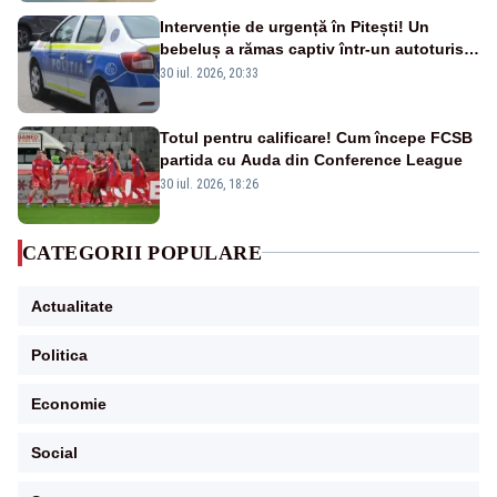
Intervenție de urgență în Pitești! Un
bebeluș a rămas captiv într-un autoturism
din cauza unei defecțiuni
30 iul. 2026, 20:33
Totul pentru calificare! Cum începe FCSB
partida cu Auda din Conference League
30 iul. 2026, 18:26
CATEGORII POPULARE
Actualitate
Politica
Economie
Social