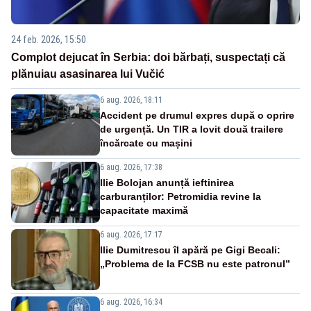
24 feb. 2026, 15:50
Complot dejucat în Serbia: doi bărbați, suspectați că
plănuiau asasinarea lui Vučić
6 aug. 2026, 18:11
Accident pe drumul expres după o oprire
de urgență. Un TIR a lovit două trailere
încărcate cu mașini
6 aug. 2026, 17:38
Ilie Bolojan anunță ieftinirea
carburanților: Petromidia revine la
capacitate maximă
6 aug. 2026, 17:17
Ilie Dumitrescu îl apără pe Gigi Becali:
„Problema de la FCSB nu este patronul”
6 aug. 2026, 16:34