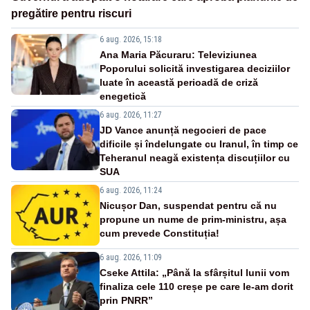
pregătire pentru riscuri
6 aug. 2026, 15:18
Ana Maria Păcuraru: Televiziunea
Poporului solicită investigarea deciziilor
luate în această perioadă de criză
enegetică
6 aug. 2026, 11:27
JD Vance anunță negocieri de pace
dificile și îndelungate cu Iranul, în timp ce
Teheranul neagă existența discuțiilor cu
SUA
6 aug. 2026, 11:24
Nicușor Dan, suspendat pentru că nu
propune un nume de prim-ministru, așa
cum prevede Constituția!
6 aug. 2026, 11:09
Cseke Attila: „Până la sfârșitul lunii vom
finaliza cele 110 creșe pe care le-am dorit
prin PNRR”