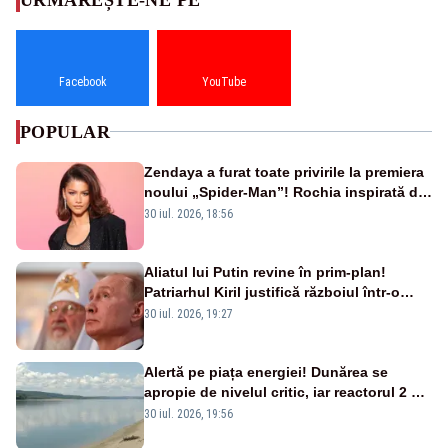
Facebook
YouTube
POPULAR
Zendaya a furat toate privirile la premiera
noului „Spider-Man”! Rochia inspirată de
pânza de păianjen a făcut senzație
30 iul. 2026, 18:56
Aliatul lui Putin revine în prim-plan!
Patriarhul Kiril justifică războiul într-o
nouă carte
30 iul. 2026, 19:27
Alertă pe piața energiei! Dunărea se
apropie de nivelul critic, iar reactorul 2 de
la Cernavodă ar putea fi oprit
30 iul. 2026, 19:56