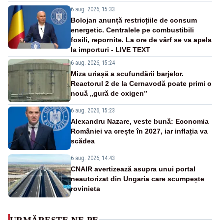
6 aug. 2026, 15:33
Bolojan anunță restricțiile de consum
energetic. Centralele pe combustibili
fosili, repornite. La ore de vârf se va apela
la importuri - LIVE TEXT
6 aug. 2026, 15:24
Miza uriașă a scufundării barjelor.
Reactorul 2 de la Cernavodă poate primi o
nouă „gură de oxigen”
6 aug. 2026, 15:23
Alexandru Nazare, veste bună: Economia
României va crește în 2027, iar inflația va
scădea
6 aug. 2026, 14:43
CNAIR avertizează asupra unui portal
neautorizat din Ungaria care scumpește
rovinieta
URMĂREȘTE-NE PE