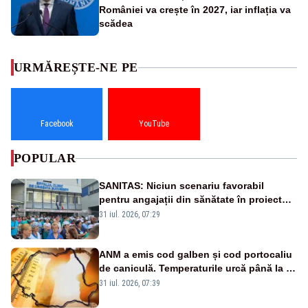
României va crește în 2027, iar inflația va
scădea
URMĂREȘTE-NE PE
Facebook
YouTube
POPULAR
SANITAS: Niciun scenariu favorabil
pentru angajații din sănătate în proiectul
Legii salarizării
31 iul. 2026, 07:29
ANM a emis cod galben și cod portocaliu
de caniculă. Temperaturile urcă până la 38
de grade, iar nopțile devin tropicale
31 iul. 2026, 07:39