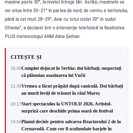
maxime peste 30°, la nivelul întregii țări. Astăzi, maximele se
vor situa între 20–21° în partea de nord, de centru a teritoriului,
până la cel mult 28–29°, doar cu totul izolat 30° în sudul
Olteniei”, a declarat într-o intervenție telefonică la Realitatea
PLUS meteorologul ANM Alina Șerban.
CITEȘTE ȘI
Complot dejucat în Serbia: doi bărbați, suspectați
15:50
că plănuiau asasinarea lui Vučić
Vremea a făcut prăpăd după caniculă. Doi bărbați
21:39
au murit loviți de trăsnet în râul Mureș
Start spectaculos la UNTOLD 2026. Artistul-
20:17
surpriză care deschide prima seară de festival
Planul decisiv pentru salvarea Reactorului 2 de la
19:56
Cernavodă. Cum vor fi scufundate barjele în