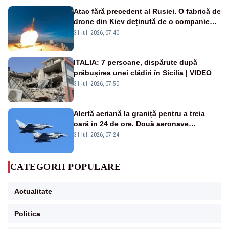
Atac fără precedent al Rusiei. O fabrică de
drone din Kiev deținută de o companie
americană, distrusă de o rachetă
31 iul. 2026, 07:40
rusească
ITALIA: 7 persoane, dispărute după
prăbușirea unei clădiri în Sicilia | VIDEO
31 iul. 2026, 07:50
Alertă aeriană la graniță pentru a treia
oară în 24 de ore. Două aeronave
Eurofighter britanice au fost ridicate de la
31 iul. 2026, 07:24
sol
CATEGORII POPULARE
Actualitate
Politica