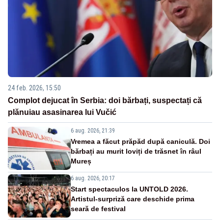
24 feb. 2026, 15:50
Complot dejucat în Serbia: doi bărbați, suspectați că
plănuiau asasinarea lui Vučić
6 aug. 2026, 21:39
Vremea a făcut prăpăd după caniculă. Doi
bărbați au murit loviți de trăsnet în râul
Mureș
6 aug. 2026, 20:17
Start spectaculos la UNTOLD 2026.
Artistul-surpriză care deschide prima
seară de festival