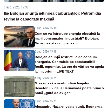
6 aug. 2026, 17:38
Ilie Bolojan anunță ieftinirea carburanților: Petromidia
revine la capacitate maximă
6 aug. 2026, 15:36
Cum se va întrerupe energia electrică la
marii consumatori industriali? Bolojan:
Nu vor exista compensații
6 aug. 2026, 15:33
Bolojan anunță restricțiile de consum
energetic. Centralele pe combustibili
fosili, repornite. La ore de vârf se va apela
la importuri - LIVE TEXT
6 aug. 2026, 15:24
Miza uriașă a scufundării barjelor.
Reactorul 2 de la Cernavodă poate primi o
nouă „gură de oxigen”
6 aug. 2026, 15:23
Alexandru Nazare, veste bună: Economia