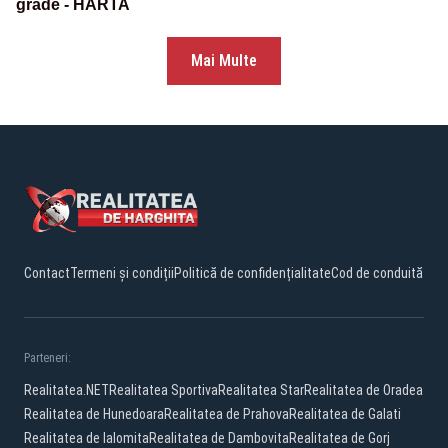
grade - HARTA
Mai Multe
Contact
Termeni și condiții
Politică de confidențialitate
Cod de conduită
Parteneri:
Realitatea.NET
Realitatea Sportiva
Realitatea Star
Realitatea de Oradea
Realitatea de Hunedoara
Realitatea de Prahova
Realitatea de Galati
Realitatea de Ialomita
Realitatea de Dambovita
Realitatea de Gorj