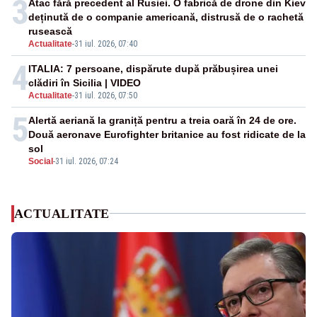
3
Atac fără precedent al Rusiei. O fabrică de drone din Kiev
deținută de o companie americană, distrusă de o rachetă
rusească
Actualitate
-
31 iul. 2026, 07:40
4
ITALIA: 7 persoane, dispărute după prăbușirea unei
clădiri în Sicilia | VIDEO
Actualitate
-
31 iul. 2026, 07:50
5
Alertă aeriană la graniță pentru a treia oară în 24 de ore.
Două aeronave Eurofighter britanice au fost ridicate de la
sol
Social
-
31 iul. 2026, 07:24
ACTUALITATE