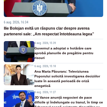
6 aug. 2026, 16:34
Ilie Bolojan evită un răspuns clar despre averea
partenerei sale: „Am respectat întotdeauna legea”
6 aug. 2026, 15:39
Guvernul a adoptat o hotărâre care
aprobă planurile de pregătire pentru
riscuri
6 aug. 2026, 15:18
Ana Maria Păcuraru: Televiziunea
Poporului solicită investigarea deciziilor
luate în această perioadă de criză
enegetică
6 aug. 2026, 11:27
JD Vance anunță negocieri de pace
dificile și îndelungate cu Iranul, în timp ce
Teheranul neagă existența discuțiilor cu