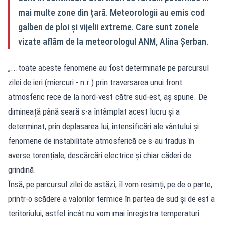
mai multe zone din țară. Meteorologii au emis cod
galben de ploi și vijelii extreme. Care sunt zonele
vizate aflăm de la meteorologul ANM, Alina Șerban.
„...toate aceste fenomene au fost determinate pe parcursul
zilei de ieri (miercuri - n.r.) prin traversarea unui front
atmosferic rece de la nord-vest către sud-est, aș spune. De
dimineață până seară s-a întâmplat acest lucru și a
determinat, prin deplasarea lui, intensificări ale vântului și
fenomene de instabilitate atmosferică ce s-au tradus în
averse torențiale, descărcări electrice și chiar căderi de
grindină.
Însă, pe parcursul zilei de astăzi, îl vom resimți, pe de o parte,
printr-o scădere a valorilor termice în partea de sud și de est a
teritoriului, astfel încât nu vom mai înregistra temperaturi