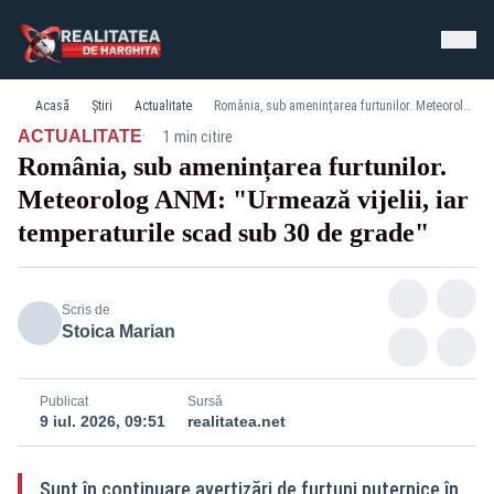
Acasă
Știri
Actualitate
România, sub amenințarea furtunilor. Meteorolog ANM: "Urmează vijelii, iar temperaturile scad sub 30 de grade"
·
ACTUALITATE
1 min citire
România, sub amenințarea furtunilor.
Meteorolog ANM: "Urmează vijelii, iar
temperaturile scad sub 30 de grade"
Scris de
Stoica Marian
Publicat
Sursă
9 iul. 2026, 09:51
realitatea.net
Sunt în continuare avertizări de furtuni puternice în