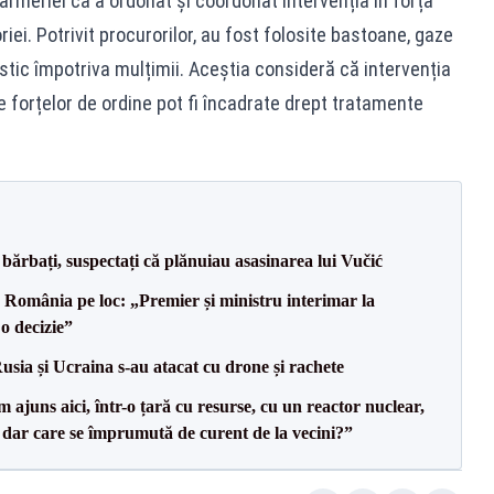
meriei că a ordonat și coordonat intervenția în forță
riei. Potrivit procurorilor, au fost folosite bastoane, gaze
tic împotriva mulțimii. Aceștia consideră că intervenția
e forțelor de ordine pot fi încadrate drept tratamente
bărbați, suspectați că plănuiau asasinarea lui Vučić
e România pe loc: „Premier și ministru interimar la
o decizie”
usia și Ucraina s-au atacat cu drone și rachete
uns aici, într-o țară cu resurse, cu un reactor nuclear,
, dar care se împrumută de curent de la vecini?”