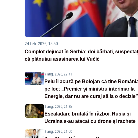
24 feb. 2026, 15:50
Complot dejucat în Serbia: doi bărbați, suspectaț
că plănuiau asasinarea lui Vučić
9 aug. 2026, 22:41
Peiu îl acuză pe Bolojan că ține Români
pe loc: „Premier și ministru interimar la
Energie, dar nu are curaj să ia o decizie”
9 aug. 2026, 21:25
Escaladare brutală în război. Rusia și
Ucraina s-au atacat cu drone și rachete
9 aug. 2026, 21:00