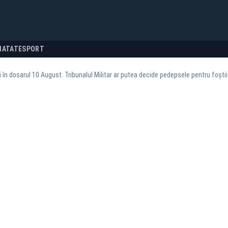
NATATE
SPORT
 în dosarul 10 August. Tribunalul Militar ar putea decide pedepsele pentru foștii