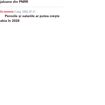
jaloane din PNRR
5
Economie
-
3 aug. 2026, 07:31
Pensiile și salariile ar putea crește
abia în 2028