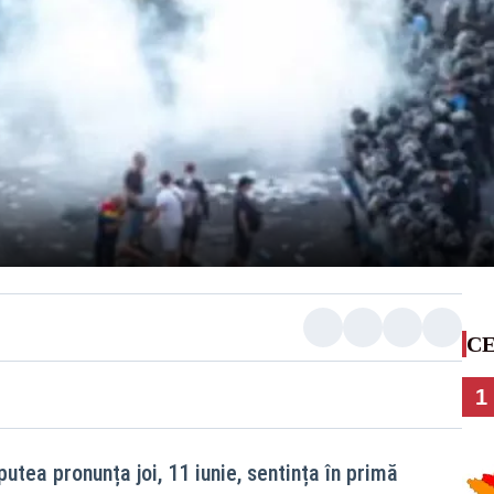
CE
1
putea pronunța joi, 11 iunie, sentința în primă