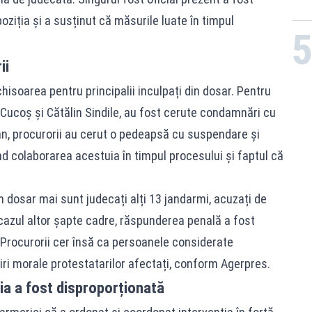
oziția și a susținut că măsurile luate în timpul
ii
hisoarea pentru principalii inculpați din dosar. Pentru
 Cucoș și Cătălin Sindile, au fost cerute condamnări cu
an, procurorii au cerut o pedeapsă cu suspendare și
d colaborarea acestuia în timpul procesului și faptul că
în dosar mai sunt judecați alți 13 jandarmi, acuzați de
cazul altor șapte cadre, răspunderea penală a fost
 Procurorii cer însă ca persoanele considerate
i morale protestatarilor afectați, conform Agerpres.
ția a fost disproporționată