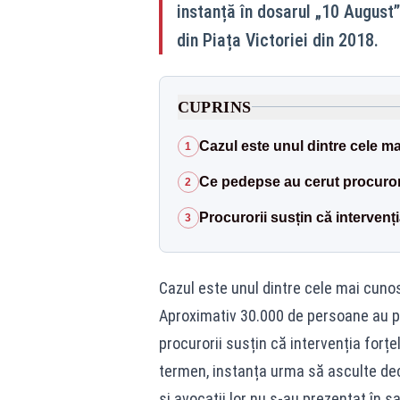
instanță în dosarul „10 August”
din Piața Victoriei din 2018.
CUPRINS
Cazul este unul dintre cele ma
1
Ce pedepse au cerut procuror
2
Procurorii susțin că intervenț
3
Cazul este unul dintre cele mai cunos
Aproximativ 30.000 de persoane au pa
procurorii susțin că intervenția forțel
termen, instanța urma să asculte decla
și avocații lor nu s-au prezentat în s