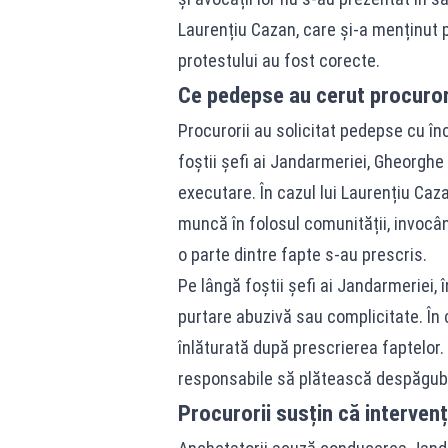
Laurențiu Cazan, care și-a menținut p
protestului au fost corecte.
Ce pedepse au cerut procuror
Procurorii au solicitat pedepse cu înc
foștii șefi ai Jandarmeriei, Gheorghe
executare. În cazul lui Laurențiu Caz
muncă în folosul comunității, invocân
o parte dintre fapte s-au prescris.
Pe lângă foștii șefi ai Jandarmeriei, 
purtare abuzivă sau complicitate. În 
înlăturată după prescrierea faptelor.
responsabile să plătească despăgubir
Procurorii susțin că interven