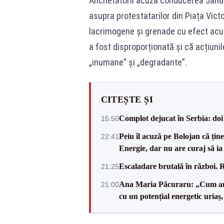
Anchetatorii acuză conducerea Jandar
asupra protestatarilor din Piața Victo
lacrimogene și grenade cu efect acus
a fost disproporționată și că acțiunil
„inumane” și „degradante”.
CITEȘTE ȘI
Complot dejucat în Serbia: doi 
15:50
Peiu îl acuză pe Bolojan că țin
22:41
Energie, dar nu are curaj să ia 
Escaladare brutală în război. R
21:25
Ana Maria Păcuraru: „Cum am aj
21:00
cu un potențial energetic uriaș