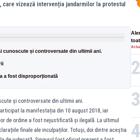
, care vizează intervenția jandarmilor la protestul
Ale
toa
Actua
i cunoscute și controversate din ultimii ani.
ii
ia a fost disproporționată
cute și controversate din ultimii ani.
rticipat la manifestația din 10 august 2018, iar
or de ordine a fost nejustificată și ilegală. La ultimul
rațiile finale ale inculpaților. Totuși, doi dintre aceștia
ala de judecată. Singurul fost oficial prezent a fost