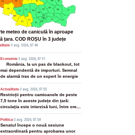
rte meteo de caniculă în aproape
tă țara. COD ROȘU în 3 județe
litate
·
3 aug. 2026, 07:48
2
Economie
-
3 aug. 2026, 07:51
România, la un pas de blackout, tot
mai dependentă de importuri. Semnal
de alarmă tras de un expert în energie
3
Actualitate
-
3 aug. 2026, 07:55
Restricții pentru camioanele de peste
7,5 tone în aceste județe din țară:
circulația este interzisă luni, între orele
12:00 și 20:00
4
Politica
-
3 aug. 2026, 07:58
Senatul începe o nouă sesiune
extraordinară pentru aprobarea unor