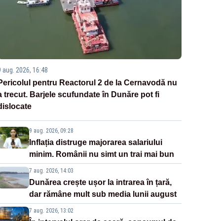
9 aug. 2026, 16:48
Pericolul pentru Reactorul 2 de la Cernavodă nu
a trecut. Barjele scufundate în Dunăre pot fi
dislocate
9 aug. 2026, 09:28
Inflația distruge majorarea salariului
minim. Românii nu simt un trai mai bun
7 aug. 2026, 14:03
Dunărea crește ușor la intrarea în țară,
dar rămâne mult sub media lunii august
7 aug. 2026, 13:02