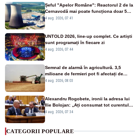
Șeful "Apelor Române": Reactorul 2 de la
Cernavodă mai poate funcționa doar 5
zile
4 aug. 2026, 07:41
UNTOLD 2026, line-up complet. Ce artiști
sunt programați în fiecare zi
4 aug. 2026, 07:44
Semnal de alarmă în agricultură. 3,5
milioane de fermieri pot fi afectați de
strategia pentru conservarea
4 aug. 2026, 08:03
biodiversității
Alexandru Rogobete, ironii la adresa lui
Ilie Bolojan: „Ați consumat tot curentul
urmărind șobolani imaginari”
4 aug. 2026, 07:34
CATEGORII POPULARE