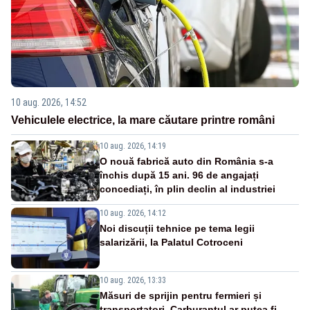
10 aug. 2026, 14:52
Vehiculele electrice, la mare căutare printre români
10 aug. 2026, 14:19
O nouă fabrică auto din România s-a
închis după 15 ani. 96 de angajați
concediați, în plin declin al industriei
10 aug. 2026, 14:12
Noi discuții tehnice pe tema legii
salarizării, la Palatul Cotroceni
10 aug. 2026, 13:33
Măsuri de sprijin pentru fermieri și
transportatori. Carburantul ar putea fi