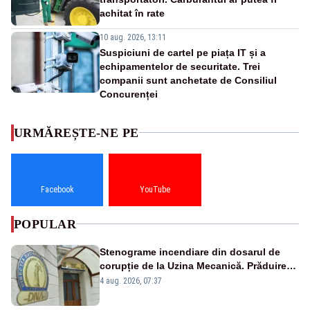
achitat în rate
10 aug. 2026, 13:11
Suspiciuni de cartel pe piața IT și a
echipamentelor de securitate. Trei
companii sunt anchetate de Consiliul
Concurenței
URMĂREȘTE-NE PE
Facebook
YouTube
POPULAR
Stenograme incendiare din dosarul de
corupție de la Uzina Mecanică. Prăduirea
banilor din programul SAFE, interceptată
4 aug. 2026, 07:37
de DNA