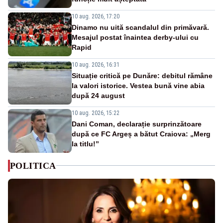
10 aug. 2026, 17:20
Dinamo nu uită scandalul din primăvară.
Mesajul postat înaintea derby-ului cu
Rapid
10 aug. 2026, 16:31
Situație critică pe Dunăre: debitul rămâne
la valori istorice. Vestea bună vine abia
după 24 august
10 aug. 2026, 15:22
Dani Coman, declarație surprinzătoare
după ce FC Argeș a bătut Craiova: „Merg
la titlu!”
POLITICA