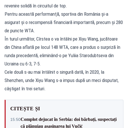
revenire solidă în circuitul de top.
Pentru această performanţă, sportiva din România şi-a
asigurat şi o recompensă financiară importantă, precum şi 280
de puncte WTA.
În turul următor, Cîrstea o va întâlni pe Xiyu Wang, jucătoare
din China aflată pe locul 148 WTA, care a produs o surpriză în
runda precedentă, eliminând-o pe Yuliia Starodubtseva din
Ucraina cu 6-3, 7-5.
Cele două s-au mai întâlnit o singură dată, în 2020, la
Shenzhen, unde Xiyu Wang s-a impus după un meci disputat,
câştigat în trei seturi.
CITEȘTE ȘI
Complot dejucat în Serbia: doi bărbați, suspectați
15:50
că plănuiau asasinarea lui Vučić