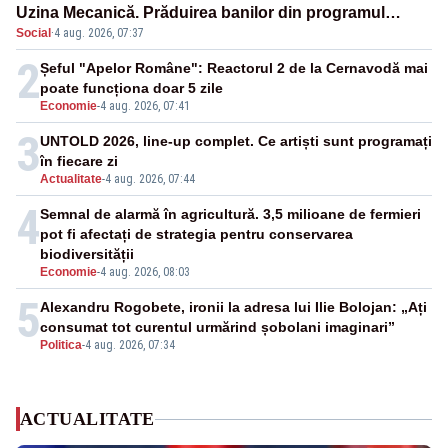
Uzina Mecanică. Prăduirea banilor din programul
Social
·
4 aug. 2026, 07:37
SAFE, interceptată de DNA
2
Șeful "Apelor Române": Reactorul 2 de la Cernavodă mai
poate funcționa doar 5 zile
Economie
-
4 aug. 2026, 07:41
3
UNTOLD 2026, line-up complet. Ce artiști sunt programați
în fiecare zi
Actualitate
-
4 aug. 2026, 07:44
4
Semnal de alarmă în agricultură. 3,5 milioane de fermieri
pot fi afectați de strategia pentru conservarea
biodiversității
Economie
-
4 aug. 2026, 08:03
5
Alexandru Rogobete, ironii la adresa lui Ilie Bolojan: „Ați
consumat tot curentul urmărind șobolani imaginari”
Politica
-
4 aug. 2026, 07:34
ACTUALITATE