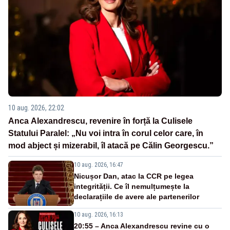
10 aug. 2026, 22:02
Anca Alexandrescu, revenire în forță la Culisele
Statului Paralel: „Nu voi intra în corul celor care, în
mod abject și mizerabil, îl atacă pe Călin Georgescu.”
10 aug. 2026, 16:47
Nicușor Dan, atac la CCR pe legea
integrității. Ce îl nemulțumește la
declarațiile de avere ale partenerilor
10 aug. 2026, 16:13
20:55 – Anca Alexandrescu revine cu o