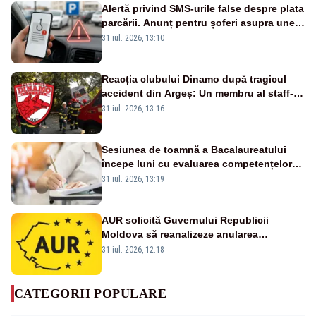
Alertă privind SMS-urile false despre plata
parcării. Anunț pentru șoferi asupra unei
noi metode de fraudă online
31 iul. 2026, 13:10
Reacția clubului Dinamo după tragicul
accident din Argeș: Un membru al staff-
ului medical a murit, antrenorul Adrian
31 iul. 2026, 13:16
Ropotan este în spital
Sesiunea de toamnă a Bacalaureatului
începe luni cu evaluarea competențelor
orale la Limba română
31 iul. 2026, 13:19
AUR solicită Guvernului Republicii
Moldova să reanalizeze anularea
concertului de Ziua Limbii Române
31 iul. 2026, 12:18
CATEGORII POPULARE