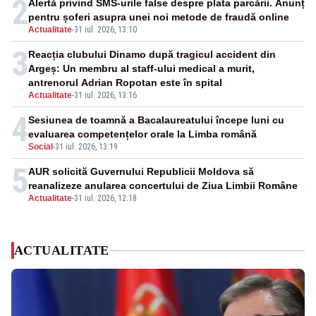
2
Alertă privind SMS-urile false despre plata parcării. Anunț
pentru șoferi asupra unei noi metode de fraudă online
Actualitate
-
31 iul. 2026, 13:10
3
Reacția clubului Dinamo după tragicul accident din
Argeș: Un membru al staff-ului medical a murit,
antrenorul Adrian Ropotan este în spital
Actualitate
-
31 iul. 2026, 13:16
4
Sesiunea de toamnă a Bacalaureatului începe luni cu
evaluarea competențelor orale la Limba română
Social
-
31 iul. 2026, 13:19
5
AUR solicită Guvernului Republicii Moldova să
reanalizeze anularea concertului de Ziua Limbii Române
Actualitate
-
31 iul. 2026, 12:18
ACTUALITATE