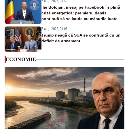
7 aug. 2026, 08:40
Ilie Bolojan, mesaj pe Facebook în plină
criză energetică: premierul demis
continuă să se laude cu măsurile luate
7 aug. 2026, 08:03
Trump neagă că SUA se confruntă cu un
deficit de armament
ECONOMIE