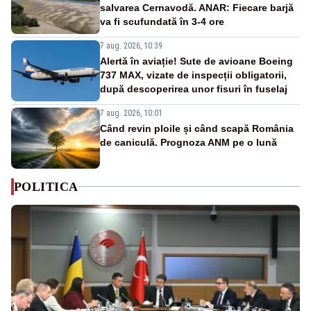
salvarea Cernavodă. ANAR: Fiecare barjă
va fi scufundată în 3-4 ore
7 aug. 2026, 10:39
Alertă în aviație! Sute de avioane Boeing
737 MAX, vizate de inspecții obligatorii,
după descoperirea unor fisuri în fuselaj
7 aug. 2026, 10:01
Când revin ploile și când scapă România
de caniculă. Prognoza ANM pe o lună
POLITICA