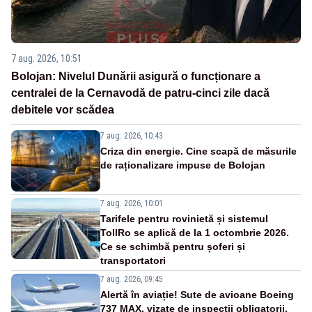
7 aug. 2026, 10:51
Bolojan: Nivelul Dunării asigură o funcționare a
centralei de la Cernavodă de patru-cinci zile dacă
debitele vor scădea
7 aug. 2026, 10:43
Criza din energie. Cine scapă de măsurile
de raționalizare impuse de Bolojan
7 aug. 2026, 10:01
Tarifele pentru rovinietă și sistemul
TollRo se aplică de la 1 octombrie 2026.
Ce se schimbă pentru șoferi și
transportatori
7 aug. 2026, 09:45
Alertă în aviație! Sute de avioane Boeing
737 MAX, vizate de inspecții obligatorii,