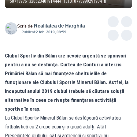
50713976_320523401914444_131010778999291904_n
Realitatea de Harghita
Scris de
Publicat:
2 feb. 2019, 08:59
Clubul Sportiv din Bălan are nevoie urgentă se sponsori
pentru a nu se desfiinţa. Curtea de Conturi a interzis
Primăriei Bălan să mai finanțeze cheltuielile de
funcționare ale Clubului Sportiv Minerul Bălan. Astfel, la
începutul anului 2019 clubul trebuie să căutare soluții
alternative în ceea ce riveşte finanţarea activității
sportive în oraş.
La Clubul Sportiv Minerul Bălan se desfășoară activitatea
fotbalistică cu 2 grupe copii și o grupă adulți. Atât
Președintele clubului, cât și antrenorii și sportivii nu