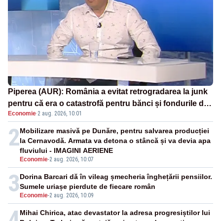
Piperea (AUR): România a evitat retrogradarea la junk
pentru că era o catastrofă pentru bănci și fondurile de
Economie
·
2 aug. 2026, 10:01
pensii
2
Mobilizare masivă pe Dunăre, pentru salvarea producției
la Cernavodă. Armata va detona o stâncă și va devia apa
fluviului - IMAGINI AERIENE
Economie
-
2 aug. 2026, 10:07
3
Dorina Barcari dă în vileag șmecheria înghețării pensiilor.
Sumele uriașe pierdute de fiecare român
Economie
-
2 aug. 2026, 10:09
4
Mihai Chirica, atac devastator la adresa progresiștilor lui