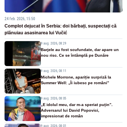
24 feb. 2026, 15:50
Complot dejucat în Serbia: doi bărbați, suspectați că
plănuiau asasinarea lui Vučić
9 aug. 2026, 08:29
Barjele au fost scufundate, dar apare un
nou risc. Ce se întâmplă pe Dunăre
9 aug. 2026, 08:11
Michele Morrone, apariție surpriză la
Summer Well: „Îi iubesc pe români”
9 aug. 2026, 08:05
„E idolul meu, dar m-a speriat puțin”.
Adversarul lui David Popovici,
impresionat de român
9 aug. 2026, 08:01