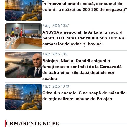
În intervalul orar de seară, consumul de
curent „a scăzut cu 200-300 de megawați”
7 aug. 2026, 10:57
ANSVSA a negociat, la Ankara, un acord
pentru facilitarea tranzitului prin Turcia al
carcaselor de ovine și bovine
7 aug. 2026, 10:51
Bolojan: Nivelul Dunării asigură o
funcționare a centralei de la Cernavodă
de patru-cinci zile dacă debitele vor
scădea
7 aug. 2026, 10:43
Criza din energie. Cine scapă de măsurile
de raționalizare impuse de Bolojan
URMĂREȘTE-NE PE