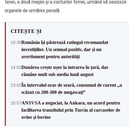
teren, a două mașini și a conturilor firmei, urmând să sesizeze
organele de urmărire penală.
CITEȘTE ȘI
România își păstrează ratingul recomandat
10:38
investițiilor. Un semnal pozitiv, dar și un
avertisment pentru autorități
Dunărea crește ușor la intrarea în țară, dar
14:03
rămâne mult sub media lunii august
În intervalul orar de seară, consumul de curent „a
13:02
scăzut cu 200-300 de megawați”
ANSVSA a negociat, la Ankara, un acord pentru
10:57
facilitarea tranzitului prin Turcia al carcaselor de
ovine și bovine