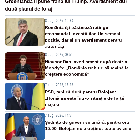
Groenlanda îi pune frână lui Trump. Avertisment dur
după planul de foraj
8 aug. 2026, 10:38
România își păstrează ratingul
recomandat investițiilor. Un semnal
pozitiv, dar și un avertisment pentru
autorități
8 aug. 2026, 08:51
Nicușor Dan, avertisment după decizia
Moody’s: „România trebuie să revină la
creștere economică”
7 aug. 2026, 15:26
PSD, replică dură pentru Bolojan:
„România este într-o situație de forță
majoră”
7 aug. 2026, 14:51
Ședința de guvern se amână pentru ora
15:00. Bolojan nu a obținut toate avizele