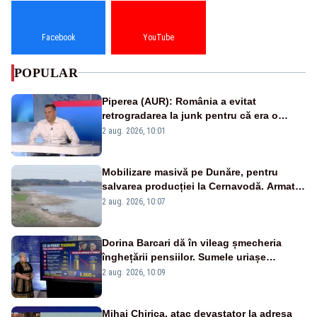
Facebook
YouTube
POPULAR
Piperea (AUR): România a evitat
retrogradarea la junk pentru că era o
catastrofă pentru bănci și fondurile de
2 aug. 2026, 10:01
pensii
Mobilizare masivă pe Dunăre, pentru
salvarea producției la Cernavodă. Armata
va detona o stâncă și va devia apa
2 aug. 2026, 10:07
fluviului - IMAGINI AERIENE
Dorina Barcari dă în vileag șmecheria
înghețării pensiilor. Sumele uriașe
pierdute de fiecare român
2 aug. 2026, 10:09
Mihai Chirica, atac devastator la adresa