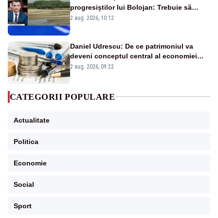
progresiștilor lui Bolojan: Trebuie să
protejăm și natura, dar nu șținem omaneii
2 aug. 2026, 10:12
în stare permanentă de alertă
Daniel Udrescu: De ce patrimoniul va
deveni conceptul central al economiei
viitoare?
2 aug. 2026, 09:22
CATEGORII POPULARE
Actualitate
Politica
Economie
Social
Sport