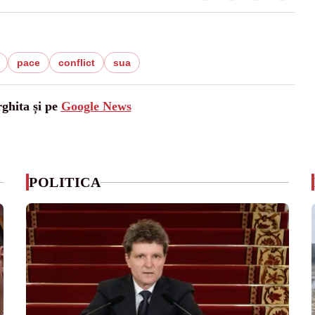
pace
conflict
sua
rghita și pe
Google News
POLITICA