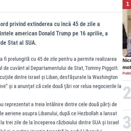
1
cord privind extinderea cu încă 45 de zile a
dintele american Donald Trump pe 16 aprilie, a
de Stat al SUA.
 va fi prelungită cu 45 de zile pentru a permite realizarea
Nic
rul de cuvânt al Departamentului de Stat, Tommy Piggott.
mot
Polit
de ț
cuţiile dintre Israel şi Liban, desfăşurate la Washington
Guv
ive” şi a anunţat că cele două ţări vor relua negocierile la
reprezentat a treia întâlnire dintre cele două părţi de
rile aeriene asupra Libanului, după ce Hezbollah a lansat
la trei zile de la începerea războiului dintre SUA şi Israel