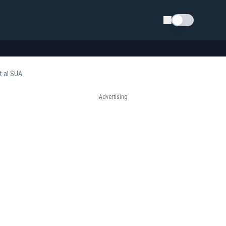
Schimba tema
t al SUA
Advertising