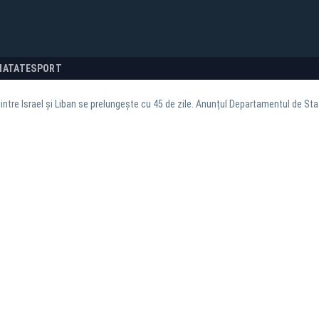
NATATE
SPORT
dintre Israel și Liban se prelungește cu 45 de zile. Anunțul Departamentul de Sta