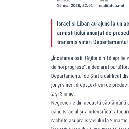
Publicat
Sursă
15 mai 2026, 22:51
realitatea.net
Israel și Liban au ajuns la un a
armistițiului anunțat de preșe
transmis vineri Departamentul 
„Încetarea ostilităţilor din 16 aprilie
de noi progrese”, a declarat purtăto
Departamentul de Stat a calificat dis
joi şi vineri, drept „extrem de product
2 şi 3 iunie.
Negocierile din această săptămână au 
când Israelul şi-a intensificat atacu
rachete asupra Israelului la 2 martie, 