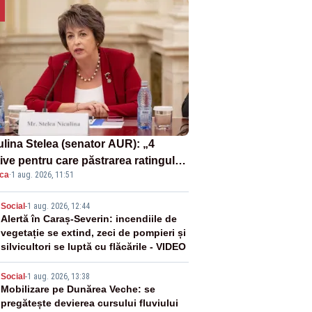
ulina Stelea (senator AUR): „4
ive pentru care păstrarea ratingului
ica
·
1 aug. 2026, 11:51
ară nu este o reușită pentru
ernul Bolojan”
2
Social
-
1 aug. 2026, 12:44
Alertă în Caraș-Severin: incendiile de
vegetație se extind, zeci de pompieri și
silvicultori se luptă cu flăcările - VIDEO
3
Social
-
1 aug. 2026, 13:38
Mobilizare pe Dunărea Veche: se
pregătește devierea cursului fluviului