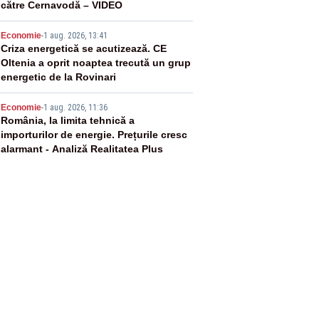
către Cernavodă – VIDEO
4
Economie
-
1 aug. 2026, 13:41
Criza energetică se acutizează. CE
Oltenia a oprit noaptea trecută un grup
energetic de la Rovinari
5
Economie
-
1 aug. 2026, 11:36
România, la limita tehnică a
importurilor de energie. Prețurile cresc
alarmant - Analiză Realitatea Plus