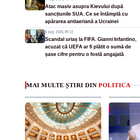
Atac masiv asupra Kievului după
sancțiunile SUA. Ce se întâmplă cu
apărarea antiaeriană a Ucrainei
8 aug. 2026, 09:22
Scandal uriaș la FIFA. Gianni Infantino,
acuzat că UEFA ar fi plătit o sumă de
șase cifre pentru o fostă angajată
MAI MULTE ȘTIRI DIN
POLITICA