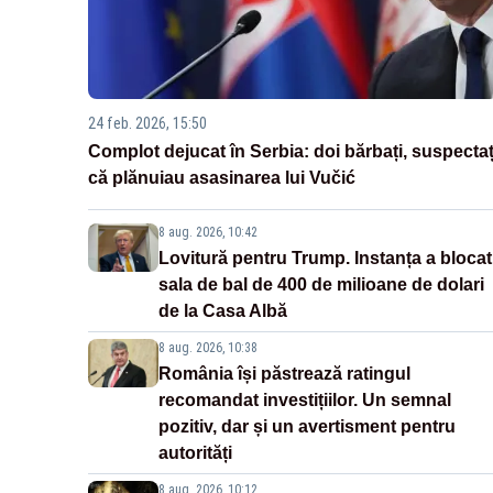
24 feb. 2026, 15:50
Complot dejucat în Serbia: doi bărbați, suspectaț
că plănuiau asasinarea lui Vučić
8 aug. 2026, 10:42
Lovitură pentru Trump. Instanța a blocat
sala de bal de 400 de milioane de dolari
de la Casa Albă
8 aug. 2026, 10:38
România își păstrează ratingul
recomandat investițiilor. Un semnal
pozitiv, dar și un avertisment pentru
autorități
8 aug. 2026, 10:12