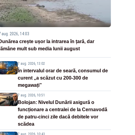
7 aug. 2026, 14:03
Dunărea crește ușor la intrarea în țară, dar
rămâne mult sub media lunii august
7 aug. 2026, 13:02
În intervalul orar de seară, consumul de
curent „a scăzut cu 200-300 de
megawați”
7 aug. 2026, 10:51
Bolojan: Nivelul Dunării asigură o
funcționare a centralei de la Cernavodă
de patru-cinci zile dacă debitele vor
scădea
7 aug. 2026, 10:43