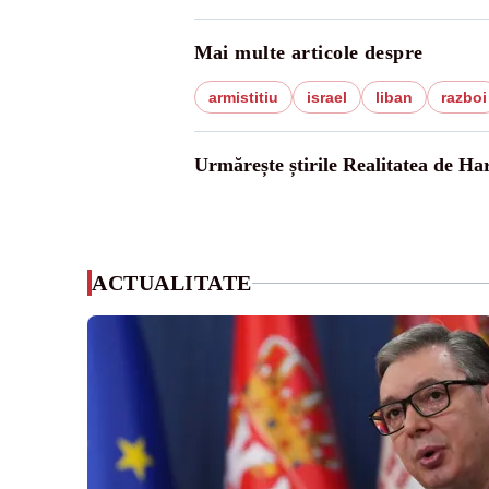
Mai multe articole despre
armistitiu
israel
liban
razboi
Urmărește știrile Realitatea de Ha
ACTUALITATE