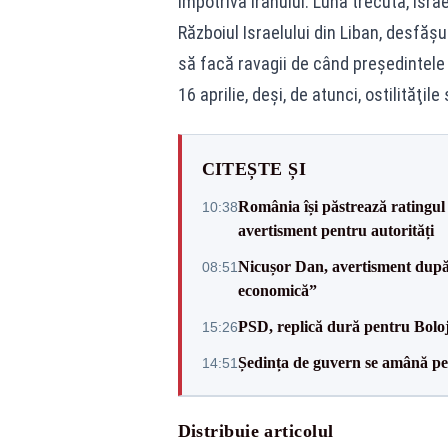
împotriva Iranului. Luna trecută, Israe
Războiul Israelului din Liban, desfăşur
să facă ravagii de când preşedintele
16 aprilie, deşi, de atunci, ostilităţil
CITEȘTE ȘI
România își păstrează ratingul 
10:38
avertisment pentru autorități
Nicușor Dan, avertisment după 
08:51
economică”
PSD, replică dură pentru Boloj
15:26
Ședința de guvern se amână pen
14:51
Distribuie articolul