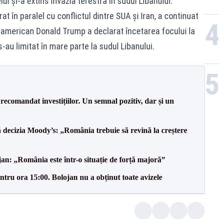
lul şi-a extins invazia terestră în sudul Libanului.
at în paralel cu conflictul dintre SUA şi Iran, a continuat
 american Donald Trump a declarat încetarea focului la
e s-au limitat în mare parte la sudul Libanului.
recomandat investițiilor. Un semnal pozitiv, dar și un
decizia Moody’s: „România trebuie să revină la creștere
an: „România este într-o situație de forță majoră”
tru ora 15:00. Bolojan nu a obținut toate avizele