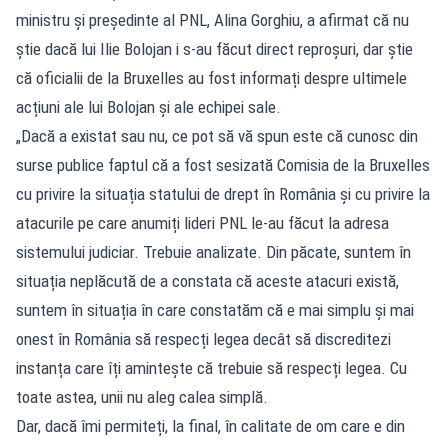
ministru și președinte al PNL, Alina Gorghiu, a afirmat că nu
știe dacă lui Ilie Bolojan i s-au făcut direct reproșuri, dar știe
că oficialii de la Bruxelles au fost informați despre ultimele
acțiuni ale lui Bolojan și ale echipei sale.
„Dacă a existat sau nu, ce pot să vă spun este că cunosc din
surse publice faptul că a fost sesizată Comisia de la Bruxelles
cu privire la situația statului de drept în România și cu privire la
atacurile pe care anumiți lideri PNL le-au făcut la adresa
sistemului judiciar. Trebuie analizate. Din păcate, suntem în
situația neplăcută de a constata că aceste atacuri există,
suntem în situația în care constatăm că e mai simplu și mai
onest în România să respecți legea decât să discreditezi
instanța care îți amintește că trebuie să respecți legea. Cu
toate astea, unii nu aleg calea simplă.
Dar, dacă îmi permiteți, la final, în calitate de om care e din