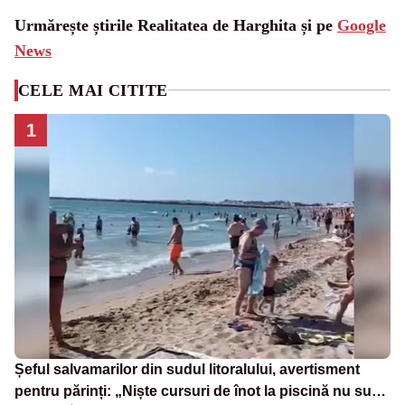
Urmărește știrile Realitatea de Harghita și pe
Google
News
CELE MAI CITITE
1
Șeful salvamarilor din sudul litoralului, avertisment
pentru părinți: „Niște cursuri de înot la piscină nu sunt