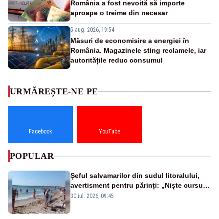
România a fost nevoită să importe
aproape o treime din necesar
5 aug. 2026, 19:54
Măsuri de economisire a energiei în
România. Magazinele sting reclamele, iar
autoritățile reduc consumul
URMĂREȘTE-NE PE
Facebook
YouTube
POPULAR
Șeful salvamarilor din sudul litoralului,
avertisment pentru părinți: „Niște cursuri
de înot la piscină nu sunt suficiente”
30 iul. 2026, 09:45