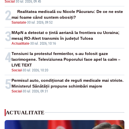
Social
·
30 iul. 2026, 09:45
suficiente”
2
Realitatea medicală cu Nicole Păcuraru: De ce ne este
mai foame când suntem obosiți?
Sanatate
-
30 iul. 2026, 09:52
3
MApN a detectat o țintă aeriană la frontiera cu Ucraina;
mesaj RO-Alert transmis în județul Tulcea
Actualitate
-
30 iul. 2026, 10:16
4
Tensiuni la protestul fermierilor, s-au folosit gaze
lacrimogene. Televiziunea Poporului face apel la calm –
LIVE TEXT
Social
-
30 iul. 2026, 10:20
5
Permisul auto, condiționat de reguli medicale mai stricte.
Ministerul Sănătății propune schimbări majore
Social
-
30 iul. 2026, 09:31
ACTUALITATE