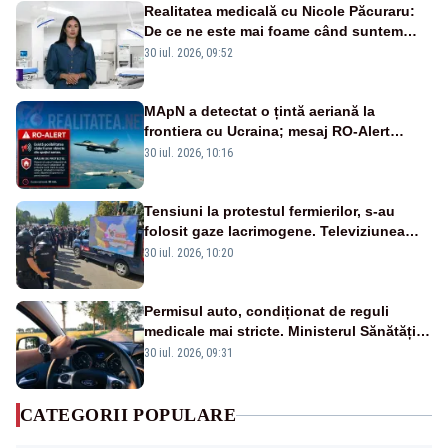
Realitatea medicală cu Nicole Păcuraru:
De ce ne este mai foame când suntem
obosiți?
30 iul. 2026, 09:52
MApN a detectat o țintă aeriană la
frontiera cu Ucraina; mesaj RO-Alert
transmis în județul Tulcea
30 iul. 2026, 10:16
Tensiuni la protestul fermierilor, s-au
folosit gaze lacrimogene. Televiziunea
Poporului face apel la calm – LIVE TEXT
30 iul. 2026, 10:20
Permisul auto, condiționat de reguli
medicale mai stricte. Ministerul Sănătății
propune schimbări majore
30 iul. 2026, 09:31
CATEGORII POPULARE