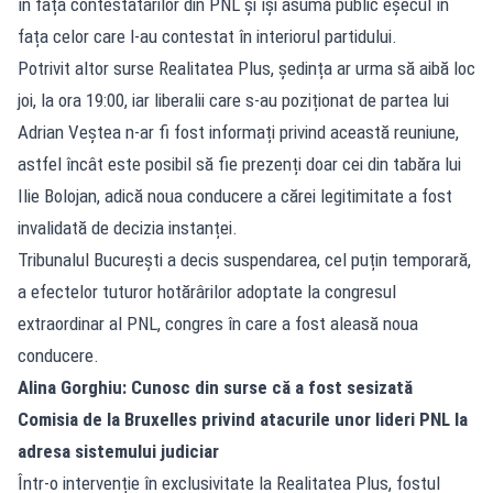
în fața contestatarilor din PNL și își asumă public eșecul în
fața celor care l-au contestat în interiorul partidului.
Potrivit altor surse Realitatea Plus, ședința ar urma să aibă loc
joi, la ora 19:00, iar liberalii care s-au poziționat de partea lui
Adrian Veștea n-ar fi fost informați privind această reuniune,
astfel încât este posibil să fie prezenți doar cei din tabăra lui
Ilie Bolojan, adică noua conducere a cărei legitimitate a fost
invalidată de decizia instanței.
Tribunalul București a decis suspendarea, cel puțin temporară,
a efectelor tuturor hotărârilor adoptate la congresul
extraordinar al PNL, congres în care a fost aleasă noua
conducere.
Alina Gorghiu: Cunosc din surse că a fost sesizată
Comisia de la Bruxelles privind atacurile unor lideri PNL la
adresa sistemului judiciar
Într-o intervenție în exclusivitate la Realitatea Plus, fostul