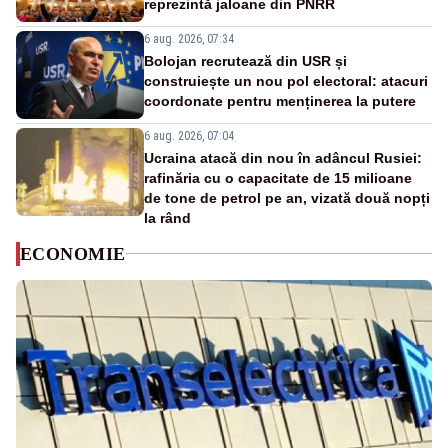
reprezintă jaloane din PNRR
6 aug. 2026, 07:34
Bolojan recrutează din USR și
construiește un nou pol electoral: atacuri
coordonate pentru menținerea la putere
6 aug. 2026, 07:04
Ucraina atacă din nou în adâncul Rusiei:
rafinăria cu o capacitate de 15 milioane
de tone de petrol pe an, vizată două nopți
la rând
ECONOMIE