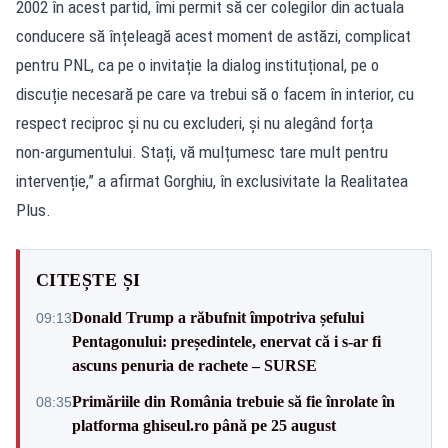
2002 în acest partid, îmi permit să cer colegilor din actuala
conducere să înțeleagă acest moment de astăzi, complicat
pentru PNL, ca pe o invitație la dialog instituțional, pe o
discuție necesară pe care va trebui să o facem în interior, cu
respect reciproc și nu cu excluderi, și nu alegând forța
non‑argumentului. Stați, vă mulțumesc tare mult pentru
intervenție,” a afirmat Gorghiu, în exclusivitate la Realitatea
Plus.
CITEȘTE ȘI
Donald Trump a răbufnit împotriva șefului
09:13
Pentagonului: președintele, enervat că i s-ar fi
ascuns penuria de rachete – SURSE
Primăriile din România trebuie să fie înrolate în
08:35
platforma ghiseul.ro până pe 25 august