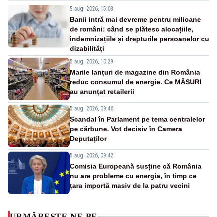
5 aug. 2026, 15:03
Banii intră mai devreme pentru milioane
de români: când se plătesc alocațiile,
indemnizațiile și drepturile persoanelor cu
dizabilități
5 aug. 2026, 10:29
Marile lanțuri de magazine din România
reduc consumul de energie. Ce MĂSURI
au anunțat retailerii
5 aug. 2026, 09:46
Scandal în Parlament pe tema centralelor
pe cărbune. Vot decisiv în Camera
Deputaților
5 aug. 2026, 09:42
Comisia Europeană susține că România
nu are probleme cu energia, în timp ce
țara importă masiv de la patru vecini
URMĂREȘTE-NE PE