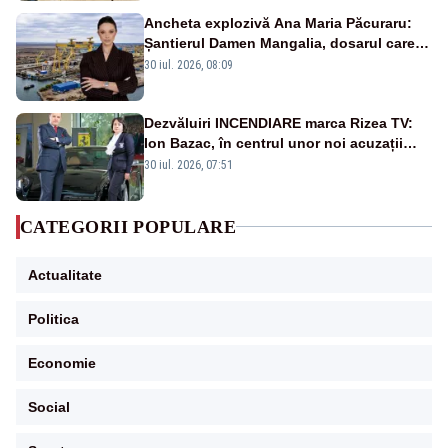
Ancheta explozivă Ana Maria Păcuraru:
Șantierul Damen Mangalia, dosarul care
scufundă apărarea României
30 iul. 2026, 08:09
Dezvăluiri INCENDIARE marca Rizea TV:
Ion Bazac, în centrul unor noi acuzații
publice
30 iul. 2026, 07:51
CATEGORII POPULARE
Actualitate
Politica
Economie
Social