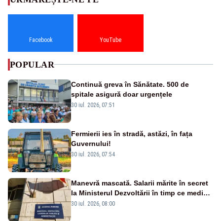
Facebook
YouTube
POPULAR
Continuă greva în Sănătate. 500 de
spitale asigură doar urgențele
30 iul. 2026, 07:51
Fermierii ies în stradă, astăzi, în fața
Guvernului!
30 iul. 2026, 07:54
Manevră mascată. Salarii mărite în secret
la Ministerul Dezvoltării în timp ce medicii
ies în stradă
30 iul. 2026, 08:00