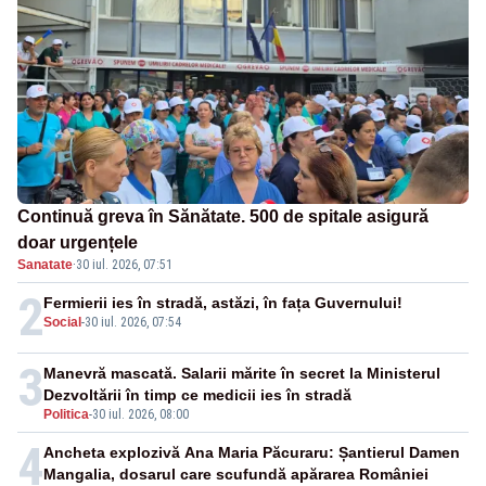
Continuă greva în Sănătate. 500 de spitale asigură
doar urgențele
Sanatate
·
30 iul. 2026, 07:51
2
Fermierii ies în stradă, astăzi, în fața Guvernului!
Social
-
30 iul. 2026, 07:54
3
Manevră mascată. Salarii mărite în secret la Ministerul
Dezvoltării în timp ce medicii ies în stradă
Politica
-
30 iul. 2026, 08:00
4
Ancheta explozivă Ana Maria Păcuraru: Șantierul Damen
Mangalia, dosarul care scufundă apărarea României