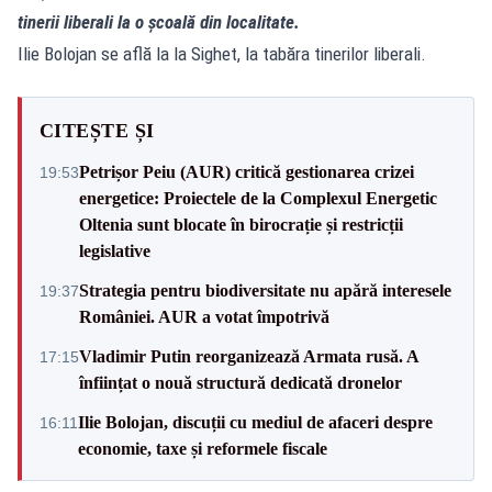
tinerii liberali la o școală din localitate.
Ilie Bolojan se află la la Sighet, la tabăra tinerilor liberali.
CITEȘTE ȘI
Petrișor Peiu (AUR) critică gestionarea crizei
19:53
energetice: Proiectele de la Complexul Energetic
Oltenia sunt blocate în birocrație și restricții
legislative
Strategia pentru biodiversitate nu apără interesele
19:37
României. AUR a votat împotrivă
Vladimir Putin reorganizează Armata rusă. A
17:15
înființat o nouă structură dedicată dronelor
Ilie Bolojan, discuții cu mediul de afaceri despre
16:11
economie, taxe și reformele fiscale