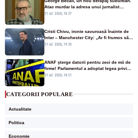
George Becali, un nou derapaj suburban.
Atac murdar la adresa unui jurnalist
sportiv – AUDIO
31 iul. 2026, 18:37
Cristi Chivu, ironie savuroasă înainte de
Inter – Manchester City: „Ar fi frumos să
mai cumpărați și de la noi”
31 iul. 2026, 19:35
ANAF șterge datorii pentru zeci de mii de
firme! Parlamentul a adoptat legea privind
amnistia fiscală
31 iul. 2026, 18:21
CATEGORII POPULARE
Actualitate
Politica
Economie