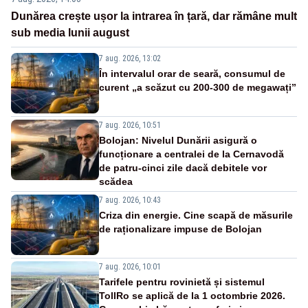
Dunărea crește ușor la intrarea în țară, dar rămâne mult
sub media lunii august
7 aug. 2026, 13:02
În intervalul orar de seară, consumul de
curent „a scăzut cu 200-300 de megawați”
7 aug. 2026, 10:51
Bolojan: Nivelul Dunării asigură o
funcționare a centralei de la Cernavodă
de patru-cinci zile dacă debitele vor
scădea
7 aug. 2026, 10:43
Criza din energie. Cine scapă de măsurile
de raționalizare impuse de Bolojan
7 aug. 2026, 10:01
Tarifele pentru rovinietă și sistemul
TollRo se aplică de la 1 octombrie 2026.