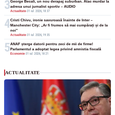
3
George Becali, un nou derapaj suburban. Atac murdar la
adresa unui jurnalist sportiv – AUDIO
Actualitate
-
31 iul. 2026, 18:37
4
Cristi Chivu, ironie savuroasă înainte de Inter –
Manchester City: „Ar fi frumos să mai cumpărați și de la
noi”
Actualitate
-
31 iul. 2026, 19:35
5
ANAF șterge datorii pentru zeci de mii de firme!
Parlamentul a adoptat legea privind amnistia fiscală
Economie
-
31 iul. 2026, 18:21
ACTUALITATE