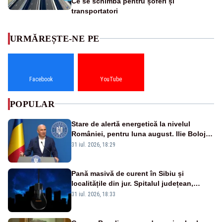
Ce se schimbă pentru șoferi și
transportatori
URMĂREȘTE-NE PE
Facebook
YouTube
POPULAR
Stare de alertă energetică la nivelul
României, pentru luna august. Ilie Bolojan
a anunțat importuri și posibile restricții –
31 iul. 2026, 18:29
VIDEO
Pană masivă de curent în Sibiu și
localitățile din jur. Spitalul județean,
semafoarele, rețelele de telefonie, grav
31 iul. 2026, 18:33
afectate