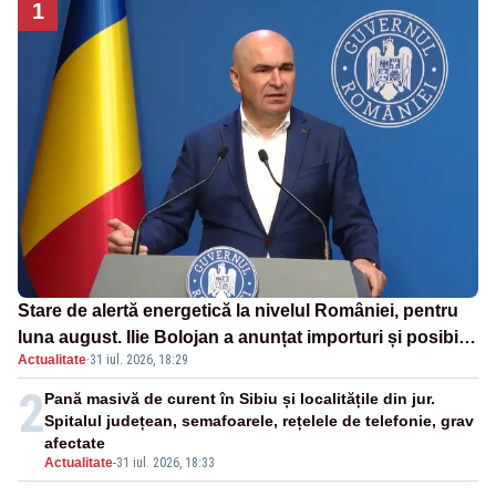
1
Stare de alertă energetică la nivelul României, pentru
luna august. Ilie Bolojan a anunțat importuri și posibile
Actualitate
·
31 iul. 2026, 18:29
restricții – VIDEO
2
Pană masivă de curent în Sibiu și localitățile din jur.
Spitalul județean, semafoarele, rețelele de telefonie, grav
afectate
Actualitate
-
31 iul. 2026, 18:33