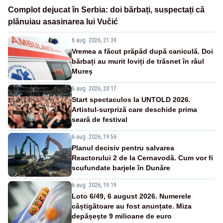
Complot dejucat în Serbia: doi bărbați, suspectați că
plănuiau asasinarea lui Vučić
6 aug. 2026, 21:39
Vremea a făcut prăpăd după caniculă. Doi
bărbați au murit loviți de trăsnet în râul
Mureș
6 aug. 2026, 20:17
Start spectaculos la UNTOLD 2026.
Artistul-surpriză care deschide prima
seară de festival
6 aug. 2026, 19:56
Planul decisiv pentru salvarea
Reactorului 2 de la Cernavodă. Cum vor fi
scufundate barjele în Dunăre
6 aug. 2026, 19:19
Loto 6/49, 6 august 2026. Numerele
câștigătoare au fost anunțate. Miza
depășește 9 milioane de euro