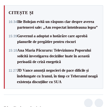
CITEȘTE ȘI
Ilie Bolojan evită un răspuns clar despre averea
16:34
partenerei sale: „Am respectat întotdeauna legea”
Guvernul a adoptat o hotărâre care aprobă
15:39
planurile de pregătire pentru riscuri
Ana Maria Păcuraru: Televiziunea Poporului
15:18
solicită investigarea deciziilor luate în această
perioadă de criză enegetică
JD Vance anunță negocieri de pace dificile și
11:27
îndelungate cu Iranul, în timp ce Teheranul neagă
existența discuțiilor cu SUA