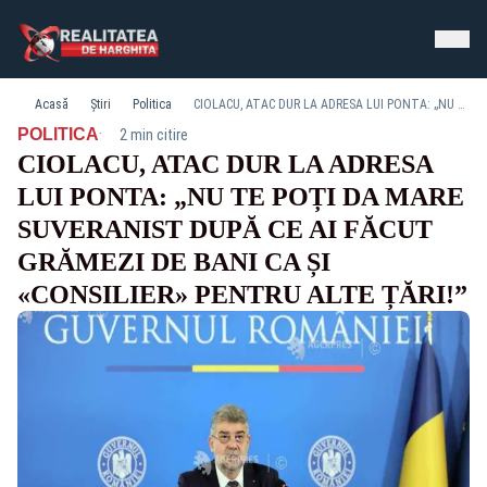
Acasă
Știri
Politica
CIOLACU, ATAC DUR LA ADRESA LUI PONTA: „NU TE POȚI DA MARE SUVERANIST DUPĂ CE AI FĂCUT GRĂMEZI DE BANI CA ȘI «CONSILIER» PENTRU ALTE ȚĂRI!”
·
POLITICA
2 min citire
CIOLACU, ATAC DUR LA ADRESA
LUI PONTA: „NU TE POȚI DA MARE
SUVERANIST DUPĂ CE AI FĂCUT
GRĂMEZI DE BANI CA ȘI
«CONSILIER» PENTRU ALTE ȚĂRI!”