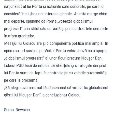
naționalist al lui Ponta și acțiunile sale concrete, pe care le
consideră în slujba unor interese globale. Acesta merge chiar
mai departe, spunând că Ponta „votează globalismul
progresist” prin stilul său de viață și prin contractele semnate
în afara granițelor.
Mesajul lui Ciolacu are și o componentă politică mai amplă. În
opinia sa, a-l susține pe Victor Ponta echivalează cu a sprijini
„globalismul progresist” al unor figuri precum Nicușor Dan.
Liderul PSD lasă de înțeles că alianțele și strategiile din jurul
lui Ponta sunt, de fapt, în contradicție cu valorile suveranității
pe care le proclamă.
„Să alegi suveranismul tău înseamnă să votezi fix globalismul
găștii lui Nicușor Dan”, a concluzionat Ciolacu.
Sursa: Newsinn