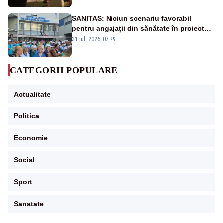
SANITAS: Niciun scenariu favorabil
pentru angajații din sănătate în proiectul
Legii salarizării
31 iul. 2026, 07:29
CATEGORII POPULARE
Actualitate
Politica
Economie
Social
Sport
Sanatate