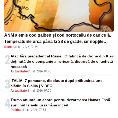
ANM a emis cod galben și cod portocaliu de caniculă.
Temperaturile urcă până la 38 de grade, iar nopțile
Social
·
31 iul. 2026, 07:39
devin tropicale
2
Atac fără precedent al Rusiei. O fabrică de drone din Kiev
deținută de o companie americană, distrusă de o rachetă
rusească
Actualitate
-
31 iul. 2026, 07:40
3
ITALIA: 7 persoane, dispărute după prăbușirea unei
clădiri în Sicilia | VIDEO
Actualitate
-
31 iul. 2026, 07:50
4
Trump anunță un acord pentru dezarmarea Hamas, însă
sprijinul Israelului rămâne incert
Politica
-
31 iul. 2026, 07:54