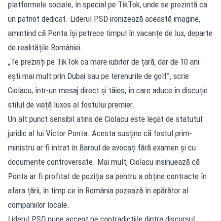
platformele sociale, în special pe TikTok, unde se prezintă ca
un patriot dedicat. Liderul PSD ironizează această imagine,
amintind că Ponta își petrece timpul în vacanțe de lux, departe
de realitățile României.
„Te prezinți pe TikTok ca mare iubitor de țară, dar de 10 ani
ești mai mult prin Dubai sau pe terenurile de golf”, scrie
Ciolacu, într-un mesaj direct și tăios, în care aduce în discuție
stilul de viață luxos al fostului premier.
Un alt punct sensibil atins de Ciolacu este legat de statutul
juridic al lui Victor Ponta. Acesta susține că fostul prim-
ministru ar fi intrat în Baroul de avocați fără examen și cu
documente controversate. Mai mult, Ciolacu insinuează că
Ponta ar fi profitat de poziția sa pentru a obține contracte în
afara țării, în timp ce în România pozează în apărător al
companiilor locale.
Liderul PSD pune accent pe contradicțiile dintre discursul