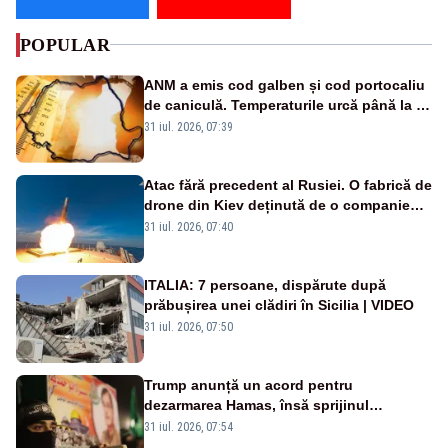
POPULAR
ANM a emis cod galben și cod portocaliu
de caniculă. Temperaturile urcă până la 38
de grade, iar nopțile devin tropicale
31 iul. 2026, 07:39
Atac fără precedent al Rusiei. O fabrică de
drone din Kiev deținută de o companie
americană, distrusă de o rachetă
31 iul. 2026, 07:40
rusească
ITALIA: 7 persoane, dispărute după
prăbușirea unei clădiri în Sicilia | VIDEO
31 iul. 2026, 07:50
Trump anunță un acord pentru
dezarmarea Hamas, însă sprijinul
Israelului rămâne incert
31 iul. 2026, 07:54