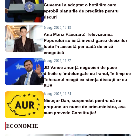
Guvernul a adoptat o hotărâre care
aprobă planurile de pregătire pentru
riscuri
6 aug. 2026, 15:18
Ana Maria Păcuraru: Televiziunea
Poporului solicită investigarea deciziilor
luate în această perioadă de criză
enegetică
6 aug. 2026, 11:27
JD Vance anunță negocieri de pace
dificile și îndelungate cu Iranul, în timp ce
Teheranul neagă existența discuțiilor cu
SUA
6 aug. 2026, 11:24
Nicușor Dan, suspendat pentru că nu
propune un nume de prim-ministru, așa
cum prevede Constituția!
ECONOMIE