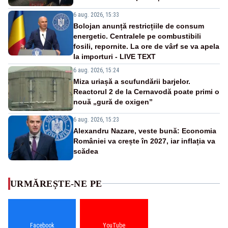
6 aug. 2026, 15:33
Bolojan anunță restricțiile de consum
energetic. Centralele pe combustibili
fosili, repornite. La ore de vârf se va apela
la importuri - LIVE TEXT
6 aug. 2026, 15:24
Miza uriașă a scufundării barjelor.
Reactorul 2 de la Cernavodă poate primi o
nouă „gură de oxigen”
6 aug. 2026, 15:23
Alexandru Nazare, veste bună: Economia
României va crește în 2027, iar inflația va
scădea
URMĂREȘTE-NE PE
Facebook
YouTube