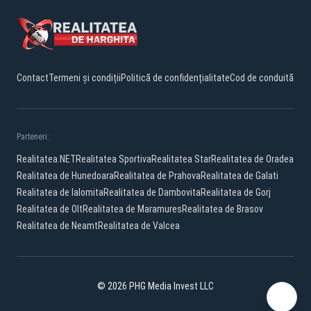
Contact
Termeni și condiții
Politică de confidențialitate
Cod de conduită
Parteneri:
Realitatea.NET
Realitatea Sportiva
Realitatea Star
Realitatea de Oradea
Realitatea de Hunedoara
Realitatea de Prahova
Realitatea de Galati
Realitatea de Ialomita
Realitatea de Dambovita
Realitatea de Gorj
Realitatea de Olt
Realitatea de Maramures
Realitatea de Brasov
Realitatea de Neamt
Realitatea de Valcea
© 2026 PHG Media Invest LLC
Facebook
YouTube