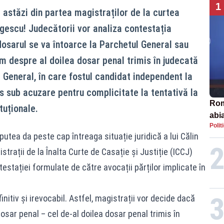
1
 astăzi din partea magistraților de la curtea
rgescu! Judecătorii vor analiza contestația
dosarul se va întoarce la Parchetul General sau
m despre al doilea dosar penal trimis în judecată
 General, în care fostul candidat independent la
s sub acuzare pentru complicitate la tentativă la
Rom
tuționale.
abi
Polit
utea da peste cap întreaga situație juridică a lui Călin
trații de la Înalta Curte de Casație și Justiție (ICCJ)
stației formulate de către avocații părților implicate în
initiv și irevocabil. Astfel, magistrații vor decide dacă
sar penal – cel de-al doilea dosar penal trimis în