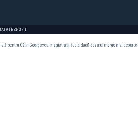
NATATE
SPORT
cială pentru Călin Georgescu: magistrații decid dacă dosarul merge mai departe