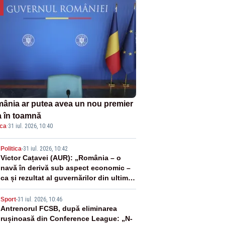
ânia ar putea avea un nou premier
a în toamnă
ica
·
31 iul. 2026, 10:40
2
Politica
-
31 iul. 2026, 10:42
Victor Cațavei (AUR): „România – o
navă în derivă sub aspect economic –
ca și rezultat al guvernărilor din ultimii
36 de ani”
3
Sport
-
31 iul. 2026, 10:46
Antrenorul FCSB, după eliminarea
rușinoasă din Conference League: „N-