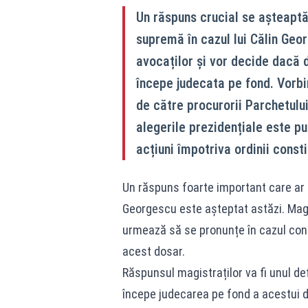
Un răspuns crucial se așteaptă
supremă în cazul lui Călin Geo
avocaților și vor decide dacă 
începe judecata pe fond. Vorbi
de către procurorii Parchetului
alegerile prezidențiale este pu
acțiuni împotriva ordinii consti
Un răspuns foarte important care ar p
Georgescu este așteptat astăzi. Magis
urmează să se pronunțe în cazul conte
acest dosar.
Răspunsul magistraților va fi unul def
începe judecarea pe fond a acestui do