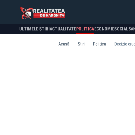
ULTIMELE ȘTIRI
ACTUALITATE
POLITICA
ECONOMIE
SOCIAL
SA
Acasă
Știri
Politica
Decizie cru