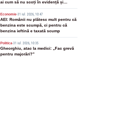
ai cum să nu scoți în evidență și
lucrurile bune”
4
Economie
-
31 iul. 2026, 10:47
AEI: Românii nu plătesc mult pentru că
benzina este scumpă, ci pentru că
benzina ieftină e taxată scump
5
Politica
-
31 iul. 2026, 10:35
Gheorghiu, atac la medici: „Fac grevă
pentru majorări?”