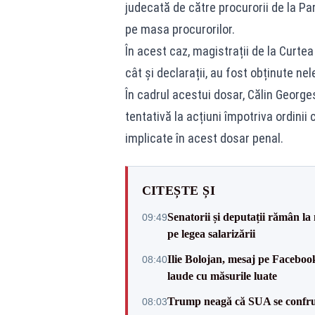
judecată de către procurorii de la Pa
pe masa procurorilor.
În acest caz, magistrații de la Curte
cât și declarații, au fost obținute ne
În cadrul acestui dosar, Călin Georg
tentativă la acțiuni împotriva ordini
implicate în acest dosar penal.
CITEȘTE ȘI
Senatorii și deputații rămân la
09:49
pe legea salarizării
Ilie Bolojan, mesaj pe Facebook
08:40
laude cu măsurile luate
Trump neagă că SUA se confru
08:03