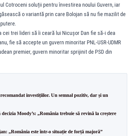
tul Cotroceni soluții pentru învestirea noului Guvern, iar
găsească o variantă prin care Bolojan să nu fie mazilit de
 putere.
 cei trei lideri să îi ceară lui Nicușor Dan fie să-i dea
eanu, fie să accepte un guvern minoritar PNL-USR-UDMR
ean premier, guvern minoritar sprijinit de PSD din
recomandat investițiilor. Un semnal pozitiv, dar și un
decizia Moody’s: „România trebuie să revină la creștere
an: „România este într-o situație de forță majoră”