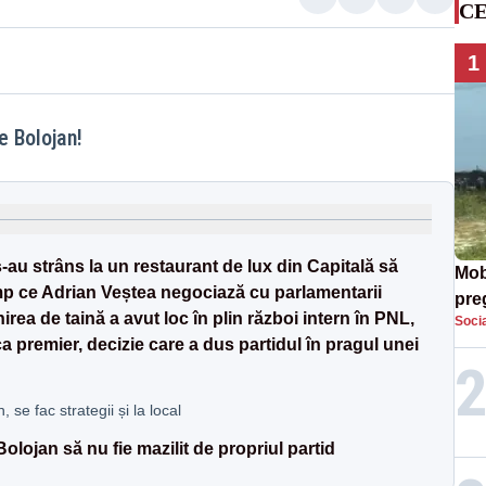
CE
1
e Bolojan!
-au strâns la un restaurant de lux din Capitală să
Mob
timp ce Adrian Veștea negociază cu parlamentarii
preg
rea de taină a avut loc în plin război intern în PNL,
Socia
căt
 premier, decizie care a dus partidul în pragul unei
 se fac strategii și la local
olojan să nu fie mazilit de propriul partid