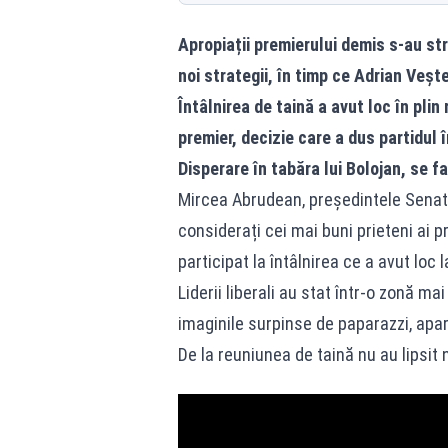
Apropiații premierului demis s-au st
noi strategii, în timp ce Adrian Veș
Întâlnirea de taină a avut loc în pli
premier, decizie care a dus partidul î
Disperare în tabăra lui Bolojan, se fac
Mircea Abrudean, președintele Senatulu
considerați cei mai buni prieteni ai p
participat la întâlnirea ce a avut loc l
Liderii liberali au stat într-o zonă ma
imaginile surpinse de paparazzi, apar
De la reuniunea de taină nu au lipsit 