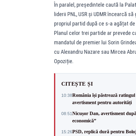
În paralel, președintele caută la Pala
liderii PNL, USR și UDMR încearcă să 
propriul partid după ce s-a agățat de
Planul celor trei partide ar prevede ca
mandatul de premier lui Sorin Grind
cu Alexandru Nazare sau Mircea Abrud
Opoziție.
CITEȘTE ȘI
România își păstrează ratingul 
10:38
avertisment pentru autorități
Nicușor Dan, avertisment după 
08:51
economică”
PSD, replică dură pentru Boloj
15:26