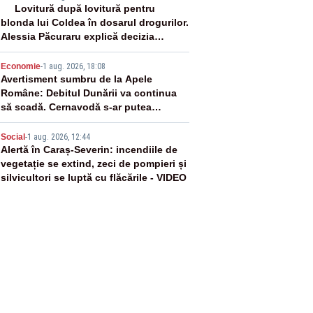
3
Lovitură după lovitură pentru
blonda lui Coldea în dosarul drogurilor.
Alessia Păcuraru explică decizia
magistraților
4
Economie
-
1 aug. 2026, 18:08
Avertisment sumbru de la Apele
Române: Debitul Dunării va continua
să scadă. Cernavodă s-ar putea
închide în 4 zile
5
Social
-
1 aug. 2026, 12:44
Alertă în Caraș-Severin: incendiile de
vegetație se extind, zeci de pompieri și
silvicultori se luptă cu flăcările - VIDEO