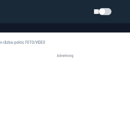
Schimba tema
plin război politic FOTO/VIDEO
Advertising