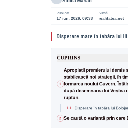
Stoica Marian
Publicat
Sursă
17 iun. 2026, 09:33
realitatea.net
Disperare mare în tabăra lui Ili
CUPRINS
Apropiații premierului demis s
stabilească noi strategii, în 
formarea noului Guvern. Întâlni
1
după desemnarea lui Veștea ca
rupturi.
Disperare în tabăra lui Bolojan,
1.1
Se caută o variantă prin care B
2