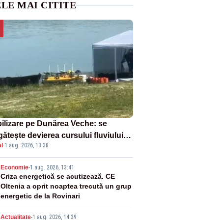
LE MAI CITITE
ilizare pe Dunărea Veche: se
ătește devierea cursului fluviului
l
·
1 aug. 2026, 13:38
re Cernavodă – VIDEO
2
Economie
-
1 aug. 2026, 13:41
Criza energetică se acutizează. CE
Oltenia a oprit noaptea trecută un grup
energetic de la Rovinari
Actualitate
-
1 aug. 2026, 14:39