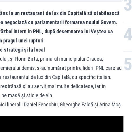
râns la un restaurant de lux din Capitală să stabilească
tea negociază cu parlamentarii formarea noului Guvern.
n război intern în PNL, după desemnarea lui Veștea ca
n pragul unei rupturi.
 strategii și la local
i, și Florin Birta, primarul municipiului Oradea,
remierului demis, s-au numărat printre liderii PNL care au
a restaurantul de lux din Capitală, cu specific italian.
i restrânsă și au servit mai multe delicatese, iar în
 pe masă și sticle de vin.
nici liberalii Daniel Fenechiu, Gheorghe Falcă și Arina Moș.