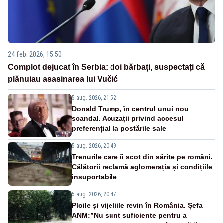
24 feb. 2026, 15:50
Complot dejucat în Serbia: doi bărbați, suspectați că
plănuiau asasinarea lui Vučić
5 aug. 2026, 21:52
Donald Trump, în centrul unui nou
scandal. Acuzații privind accesul
preferențial la postările sale
5 aug. 2026, 20:49
Trenurile care îi scot din sărite pe români.
Călătorii reclamă aglomerația și condițiile
insuportabile
5 aug. 2026, 20:47
Ploile și vijeliile revin în România. Șefa
ANM:”Nu sunt suficiente pentru a