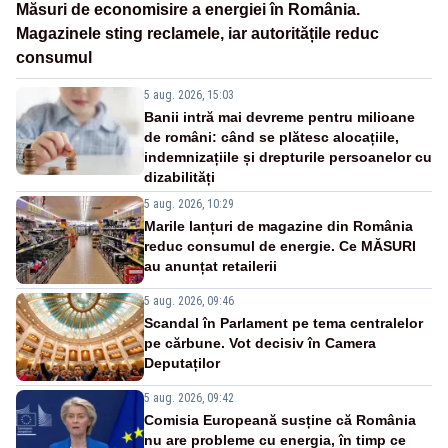
Măsuri de economisire a energiei în România.
Magazinele sting reclamele, iar autoritățile reduc
consumul
5 aug. 2026, 15:03
Banii intră mai devreme pentru milioane
de români: când se plătesc alocațiile,
indemnizațiile și drepturile persoanelor cu
dizabilități
5 aug. 2026, 10:29
Marile lanțuri de magazine din România
reduc consumul de energie. Ce MĂSURI
au anunțat retailerii
5 aug. 2026, 09:46
Scandal în Parlament pe tema centralelor
pe cărbune. Vot decisiv în Camera
Deputaților
5 aug. 2026, 09:42
Comisia Europeană susține că România
nu are probleme cu energia, în timp ce