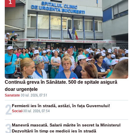
1
Continuă greva în Sănătate. 500 de spitale asigură
doar urgențele
Sanatate
·
30 iul. 2026, 07:51
2
Fermierii ies în stradă, astăzi, în fața Guvernului!
Social
-
30 iul. 2026, 07:54
3
Manevră mascată. Salarii mărite în secret la Ministerul
Dezvoltării în timp ce medicii ies în stradă