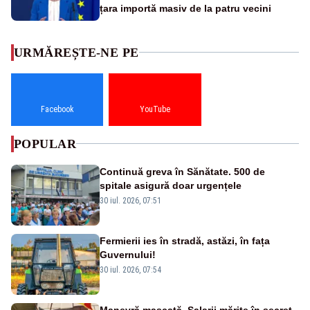
țara importă masiv de la patru vecini
URMĂREȘTE-NE PE
Facebook
YouTube
POPULAR
Continuă greva în Sănătate. 500 de
spitale asigură doar urgențele
30 iul. 2026, 07:51
Fermierii ies în stradă, astăzi, în fața
Guvernului!
30 iul. 2026, 07:54
Manevră mascată. Salarii mărite în secret