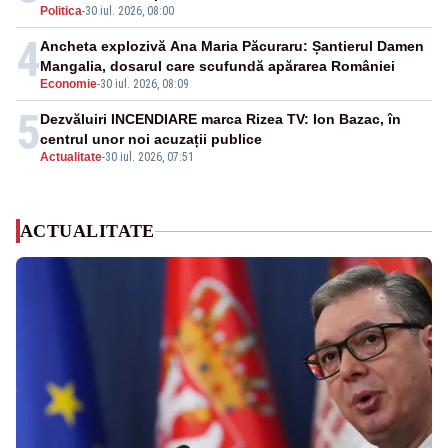
Politica
-
30 iul. 2026, 08:00
4
Ancheta explozivă Ana Maria Păcuraru: Șantierul Damen
Mangalia, dosarul care scufundă apărarea României
Economie
-
30 iul. 2026, 08:09
5
Dezvăluiri INCENDIARE marca Rizea TV: Ion Bazac, în
centrul unor noi acuzații publice
Actualitate
-
30 iul. 2026, 07:51
ACTUALITATE