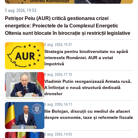
5 aug. 2026, 19:53
Petrișor Peiu (AUR) critică gestionarea crizei
energetice: Proiectele de la Complexul Energetic
Oltenia sunt blocate în birocrație și restricții legislative
5 aug. 2026, 19:37
Strategia pentru biodiversitate nu apără
interesele României. AUR a votat
împotrivă
5 aug. 2026, 17:15
Vladimir Putin reorganizează Armata rusă.
A înființat o nouă structură dedicată
dronelor
5 aug. 2026, 16:11
Ilie Bolojan, discuții cu mediul de afaceri
despre economie, taxe și reformele fiscale
5 aug. 2026, 14:55