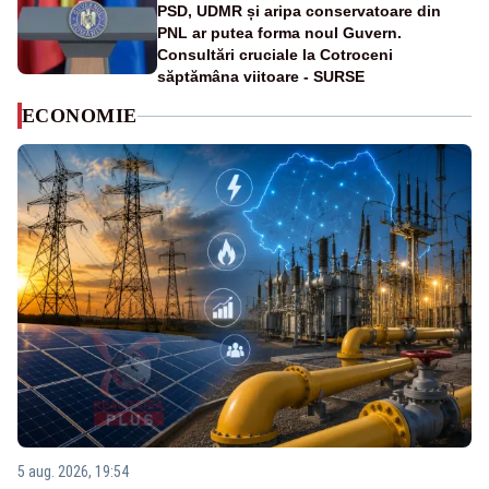
PSD, UDMR și aripa conservatoare din
PNL ar putea forma noul Guvern.
Consultări cruciale la Cotroceni
săptămâna viitoare - SURSE
ECONOMIE
5 aug. 2026, 19:54