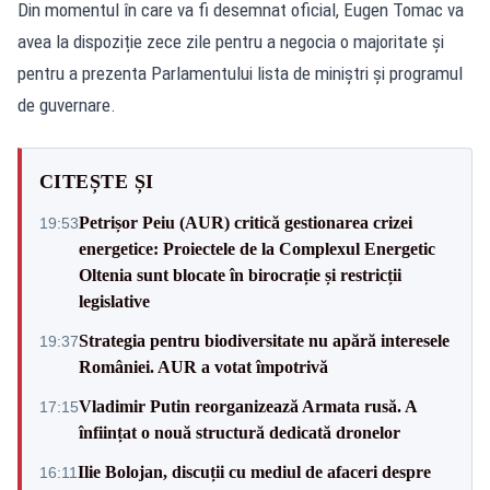
Din momentul în care va fi desemnat oficial, Eugen Tomac va
avea la dispoziție zece zile pentru a negocia o majoritate și
pentru a prezenta Parlamentului lista de miniștri și programul
de guvernare.
CITEȘTE ȘI
Petrișor Peiu (AUR) critică gestionarea crizei
19:53
energetice: Proiectele de la Complexul Energetic
Oltenia sunt blocate în birocrație și restricții
legislative
Strategia pentru biodiversitate nu apără interesele
19:37
României. AUR a votat împotrivă
Vladimir Putin reorganizează Armata rusă. A
17:15
înființat o nouă structură dedicată dronelor
Ilie Bolojan, discuții cu mediul de afaceri despre
16:11