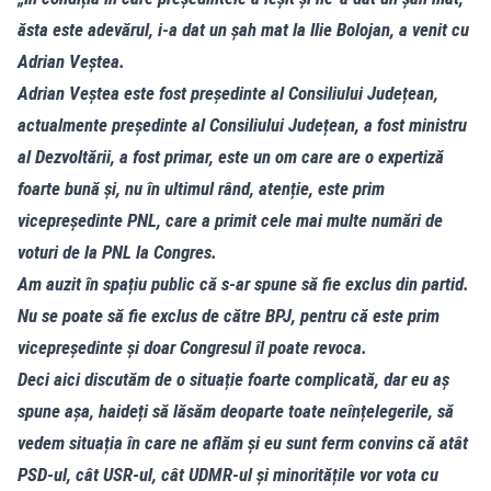
ăsta este adevărul, i-a dat un șah mat la Ilie Bolojan, a venit cu
Adrian Veștea.
Adrian Veștea este fost președinte al Consiliului Județean,
actualmente președinte al Consiliului Județean, a fost ministru
al Dezvoltării, a fost primar, este un om care are o expertiză
foarte bună și, nu în ultimul rând, atenție, este prim
vicepreședinte PNL, care a primit cele mai multe numări de
voturi de la PNL la Congres.
Am auzit în spațiu public că s-ar spune să fie exclus din partid.
Nu se poate să fie exclus de către BPJ, pentru că este prim
vicepreședinte și doar Congresul îl poate revoca.
Deci aici discutăm de o situație foarte complicată, dar eu aș
spune așa, haideți să lăsăm deoparte toate neînțelegerile, să
vedem situația în care ne aflăm și eu sunt ferm convins că atât
PSD-ul, cât USR-ul, cât UDMR-ul și minoritățile vor vota cu