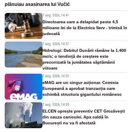
plănuiau asasinarea lui Vučić
7 aug. 2026, 14:41
Directoarea care a delapidat peste 4,5
milioane lei de la Electrica Serv - trimisă în
judecată
7 aug. 2026, 14:37
Hidrologi: Debitul Dunării rămâne la 1.400
mc/s; o tendință de creștere este
preconizată la jumătatea săptămânii
viitoare
7 aug. 2026, 14:32
eMAG are un singur acționar. Comisia
Europeană a aprobat tranzacția care
schimbă structura gigantului românesc
7 aug. 2026, 14:30
ELCEN oprește preventiv CET Grozăvești
din cauza caniculei. Apa caldă în
București nu va fi afectată