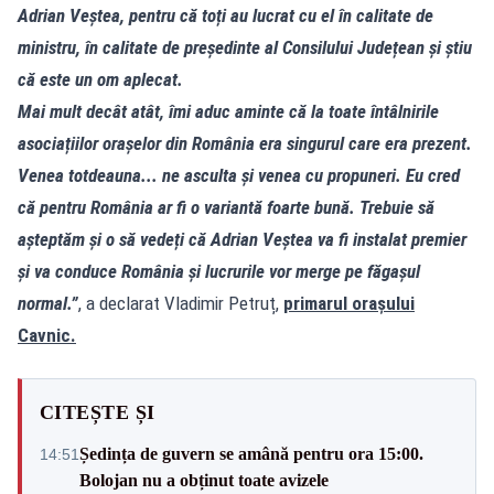
Adrian Veștea, pentru că toți au lucrat cu el în calitate de
ministru, în calitate de președinte al Consilului Județean și știu
că este un om aplecat.
Mai mult decât atât, îmi aduc aminte că la toate întâlnirile
asociațiilor orașelor din România era singurul care era prezent.
Venea totdeauna... ne asculta și venea cu propuneri. Eu cred
că pentru România ar fi o variantă foarte bună. Trebuie să
așteptăm și o să vedeți că Adrian Veștea va fi instalat premier
și va conduce România și lucrurile vor merge pe făgașul
normal.”
, a declarat Vladimir Petruț,
primarul orașului
Cavnic.
CITEȘTE ȘI
Ședința de guvern se amână pentru ora 15:00.
14:51
Bolojan nu a obținut toate avizele