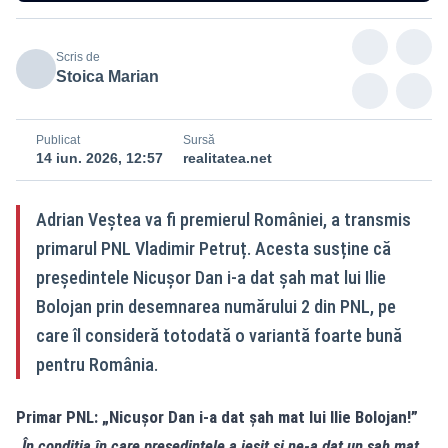
Scris de
Stoica Marian
Publicat
Sursă
14 iun. 2026, 12:57
realitatea.net
Adrian Veștea va fi premierul României, a transmis
primarul PNL Vladimir Petruț. Acesta susține că
președintele Nicușor Dan i-a dat șah mat lui Ilie
Bolojan prin desemnarea numărului 2 din PNL, pe
care îl consideră totodată o variantă foarte bună
pentru România.
Primar PNL: „Nicușor Dan i-a dat șah mat lui Ilie Bolojan!”
„În condiția în care președintele a ieșit și ne-a dat un șah mat,