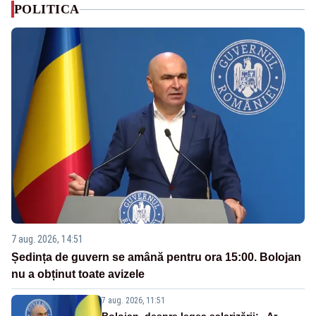
POLITICA
7 aug. 2026, 14:51
Ședința de guvern se amână pentru ora 15:00. Bolojan
nu a obținut toate avizele
7 aug. 2026, 11:51
Bolojan, despre legea salarizării: „Ar