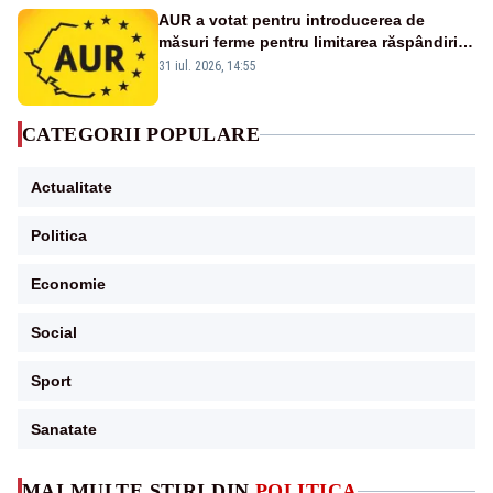
AUR a votat pentru introducerea de
măsuri ferme pentru limitarea răspândirii
virusului pestei porcine africane
31 iul. 2026, 14:55
CATEGORII POPULARE
Actualitate
Politica
Economie
Social
Sport
Sanatate
MAI MULTE ȘTIRI DIN
POLITICA