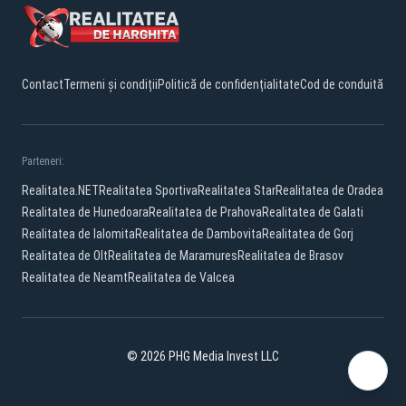
Contact
Termeni și condiții
Politică de confidențialitate
Cod de conduită
Parteneri:
Realitatea.NET
Realitatea Sportiva
Realitatea Star
Realitatea de Oradea
Realitatea de Hunedoara
Realitatea de Prahova
Realitatea de Galati
Realitatea de Ialomita
Realitatea de Dambovita
Realitatea de Gorj
Realitatea de Olt
Realitatea de Maramures
Realitatea de Brasov
Realitatea de Neamt
Realitatea de Valcea
© 2026 PHG Media Invest LLC
Facebook
YouTube