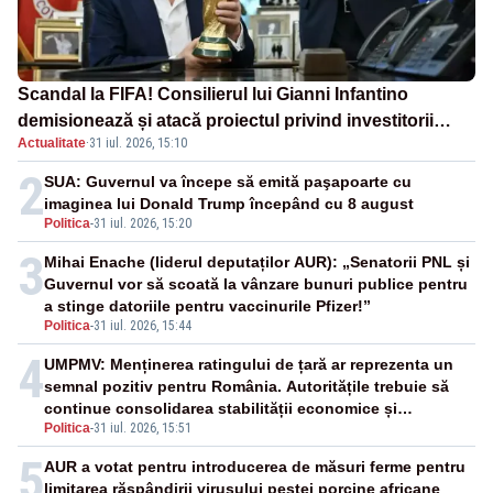
Scandal la FIFA! Consilierul lui Gianni Infantino
demisionează și atacă proiectul privind investitorii
Actualitate
·
31 iul. 2026, 15:10
străini
2
SUA: Guvernul va începe să emită paşapoarte cu
imaginea lui Donald Trump începând cu 8 august
Politica
-
31 iul. 2026, 15:20
3
Mihai Enache (liderul deputaților AUR): „Senatorii PNL și
Guvernul vor să scoată la vânzare bunuri publice pentru
a stinge datoriile pentru vaccinurile Pfizer!”
Politica
-
31 iul. 2026, 15:44
4
UMPMV: Menținerea ratingului de țară ar reprezenta un
semnal pozitiv pentru România. Autoritățile trebuie să
continue consolidarea stabilității economice și
Politica
-
31 iul. 2026, 15:51
financiare
5
AUR a votat pentru introducerea de măsuri ferme pentru
limitarea răspândirii virusului pestei porcine africane