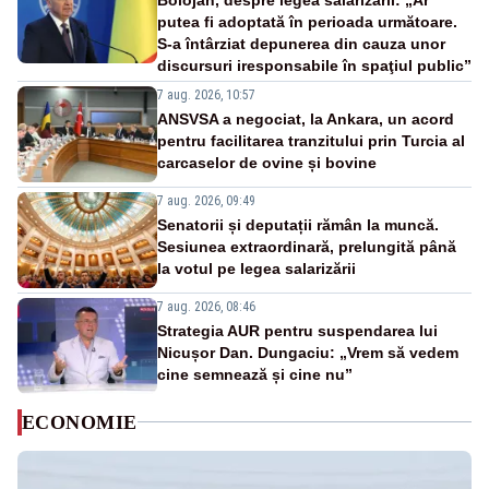
putea fi adoptată în perioada următoare.
S-a întârziat depunerea din cauza unor
discursuri iresponsabile în spaţiul public”
7 aug. 2026, 10:57
ANSVSA a negociat, la Ankara, un acord
pentru facilitarea tranzitului prin Turcia al
carcaselor de ovine și bovine
7 aug. 2026, 09:49
Senatorii și deputații rămân la muncă.
Sesiunea extraordinară, prelungită până
la votul pe legea salarizării
7 aug. 2026, 08:46
Strategia AUR pentru suspendarea lui
Nicușor Dan. Dungaciu: „Vrem să vedem
cine semnează și cine nu”
ECONOMIE