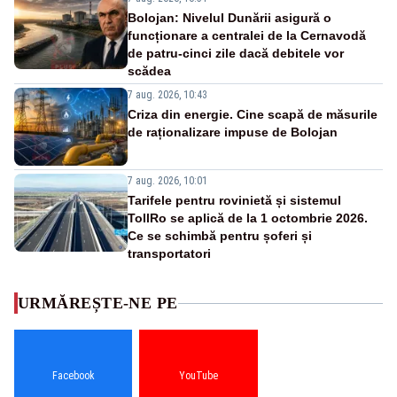
Bolojan: Nivelul Dunării asigură o
funcționare a centralei de la Cernavodă
de patru-cinci zile dacă debitele vor
scădea
7 aug. 2026, 10:43
Criza din energie. Cine scapă de măsurile
de raționalizare impuse de Bolojan
7 aug. 2026, 10:01
Tarifele pentru rovinietă și sistemul
TollRo se aplică de la 1 octombrie 2026.
Ce se schimbă pentru șoferi și
transportatori
URMĂREȘTE-NE PE
Facebook
YouTube