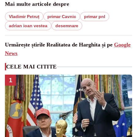
Mai multe articole despre
Vladimir Petruț
primar Cavnic
primar pnl
adrian ioan vestea
desemnare
Urmărește știrile Realitatea de Harghita și pe
Google
News
CELE MAI CITITE
1