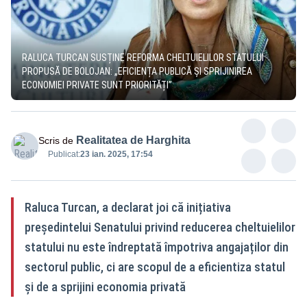
RALUCA TURCAN SUSȚINE REFORMA CHELTUIELILOR STATULUI
PROPUSĂ DE BOLOJAN: „EFICIENȚA PUBLICĂ ȘI SPRIJINIREA
ECONOMIEI PRIVATE SUNT PRIORITĂȚI”
Realitatea de Harghita
Scris de
Publicat:
23 ian. 2025, 17:54
Raluca Turcan, a declarat joi că inițiativa
președintelui Senatului privind reducerea cheltuielilor
statului nu este îndreptată împotriva angajaților din
sectorul public, ci are scopul de a eficientiza statul
și de a sprijini economia privată