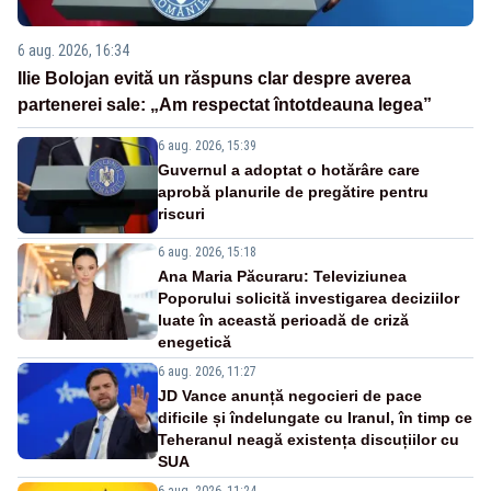
6 aug. 2026, 16:34
Ilie Bolojan evită un răspuns clar despre averea
partenerei sale: „Am respectat întotdeauna legea”
6 aug. 2026, 15:39
Guvernul a adoptat o hotărâre care
aprobă planurile de pregătire pentru
riscuri
6 aug. 2026, 15:18
Ana Maria Păcuraru: Televiziunea
Poporului solicită investigarea deciziilor
luate în această perioadă de criză
enegetică
6 aug. 2026, 11:27
JD Vance anunță negocieri de pace
dificile și îndelungate cu Iranul, în timp ce
Teheranul neagă existența discuțiilor cu
SUA