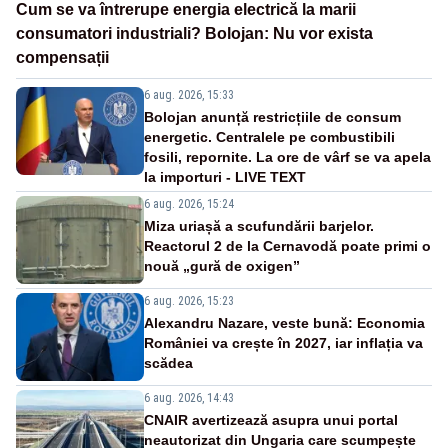
Cum se va întrerupe energia electrică la marii
consumatori industriali? Bolojan: Nu vor exista
compensații
6 aug. 2026, 15:33
Bolojan anunță restricțiile de consum
energetic. Centralele pe combustibili
fosili, repornite. La ore de vârf se va apela
la importuri - LIVE TEXT
6 aug. 2026, 15:24
Miza uriașă a scufundării barjelor.
Reactorul 2 de la Cernavodă poate primi o
nouă „gură de oxigen”
6 aug. 2026, 15:23
Alexandru Nazare, veste bună: Economia
României va crește în 2027, iar inflația va
scădea
6 aug. 2026, 14:43
CNAIR avertizează asupra unui portal
neautorizat din Ungaria care scumpește