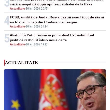
3
criză energetică după oprirea centralei de la Paks
Actualitate
-
30 iul. 2026, 20:45
4
FCSB, umilită de Auda! Roș-albaștrii s-au făcut de râs și
au fost eliminați din Conference League
Actualitate
-
30 iul. 2026, 21:14
5
Aliatul lui Putin revine în prim-plan! Patriarhul Kiril
justifică războiul într-o nouă carte
Actualitate
-
30 iul. 2026, 19:27
ACTUALITATE