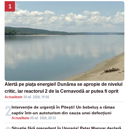
1
Alertă pe piața energiei! Dunărea se apropie de nivelul
critic, iar reactorul 2 de la Cernavodă ar putea fi oprit
Actualitate
·
30 iul. 2026, 19:56
2
Intervenție de urgență în Pitești! Un bebeluș a rămas
captiv într-un autoturism din cauza unei defecțiuni
Actualitate
-
30 iul. 2026, 20:33
Situație fără precedent în Ungaria! Peter Magyar declară