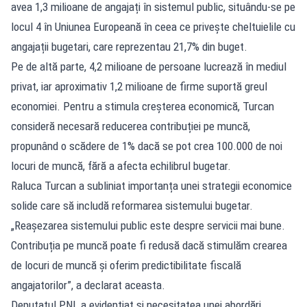
avea 1,3 milioane de angajați în sistemul public, situându-se pe
locul 4 în Uniunea Europeană în ceea ce privește cheltuielile cu
angajații bugetari, care reprezentau 21,7% din buget.
Pe de altă parte, 4,2 milioane de persoane lucrează în mediul
privat, iar aproximativ 1,2 milioane de firme suportă greul
economiei. Pentru a stimula creșterea economică, Turcan
consideră necesară reducerea contribuției pe muncă,
propunând o scădere de 1% dacă se pot crea 100.000 de noi
locuri de muncă, fără a afecta echilibrul bugetar.
Raluca Turcan a subliniat importanța unei strategii economice
solide care să includă reformarea sistemului bugetar.
„Reașezarea sistemului public este despre servicii mai bune.
Contribuția pe muncă poate fi redusă dacă stimulăm crearea
de locuri de muncă și oferim predictibilitate fiscală
angajatorilor”, a declarat aceasta.
Deputatul PNL a evidențiat și necesitatea unei abordări