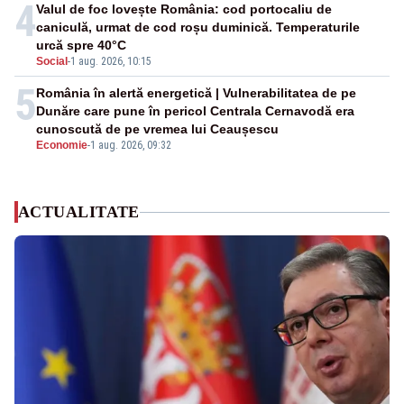
4
Valul de foc lovește România: cod portocaliu de
caniculă, urmat de cod roșu duminică. Temperaturile
urcă spre 40°C
Social
-
1 aug. 2026, 10:15
5
România în alertă energetică | Vulnerabilitatea de pe
Dunăre care pune în pericol Centrala Cernavodă era
cunoscută de pe vremea lui Ceaușescu
Economie
-
1 aug. 2026, 09:32
ACTUALITATE