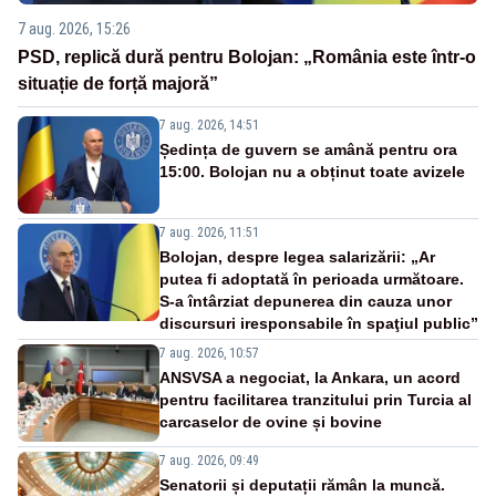
7 aug. 2026, 15:26
PSD, replică dură pentru Bolojan: „România este într-o
situație de forță majoră”
7 aug. 2026, 14:51
Ședința de guvern se amână pentru ora
15:00. Bolojan nu a obținut toate avizele
7 aug. 2026, 11:51
Bolojan, despre legea salarizării: „Ar
putea fi adoptată în perioada următoare.
S-a întârziat depunerea din cauza unor
discursuri iresponsabile în spaţiul public”
7 aug. 2026, 10:57
ANSVSA a negociat, la Ankara, un acord
pentru facilitarea tranzitului prin Turcia al
carcaselor de ovine și bovine
7 aug. 2026, 09:49
Senatorii și deputații rămân la muncă.