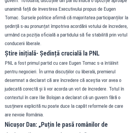
guvern. Totodată, discuțiile din partid indică o opoziție aproape
unanimă față de învestirea Executivului propus de Eugen
Tomac. Sursele politice afirmă că majoritatea participanților la
ședință s-au pronunțat împotriva acordării votului de încredere,
urmând ca poziția oficială a partidului să fie stabilită prin votul
conducerii liberale.
Știre inițială- Ședință crucială la PNL
PNL a fost primul partid cu care Eugen Tomac s-a întâlnit
pentru negocieri. În urma discuțiilor cu liberalii, premierul
desemnat a declarat că are încredere că aceștia vor avea o
judecată corectă și îi vor acorda un vot de încredere. Totul în
contextul în care Ilie Bolojan a declarat că un guvern fără o
susținere explicită nu poate duce la capăt reformele de care
are nevoie România.
Nicușor Dan: „Puțin le pasă românilor de