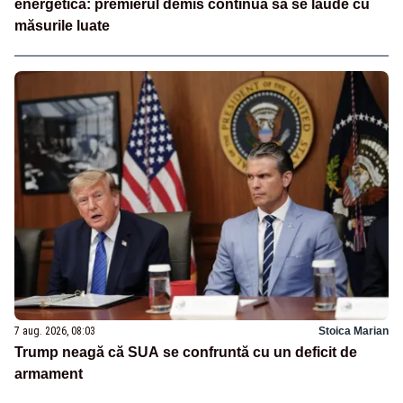
energetică: premierul demis continuă să se laude cu
măsurile luate
7 aug. 2026, 08:03
Stoica Marian
Trump neagă că SUA se confruntă cu un deficit de
armament