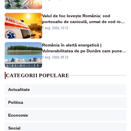
Valul de foc lovește România: cod
portocaliu de caniculă, urmat de cod roșu
duminică. Temperaturile urcă spre 40°C
1 aug. 2026, 10:15
România în alertă energetică |
Vulnerabilitatea de pe Dunăre care pune
în pericol Centrala Cernavodă era
1 aug. 2026, 09:32
cunoscută de pe vremea lui Ceaușescu
CATEGORII POPULARE
Actualitate
Politica
Economie
Social