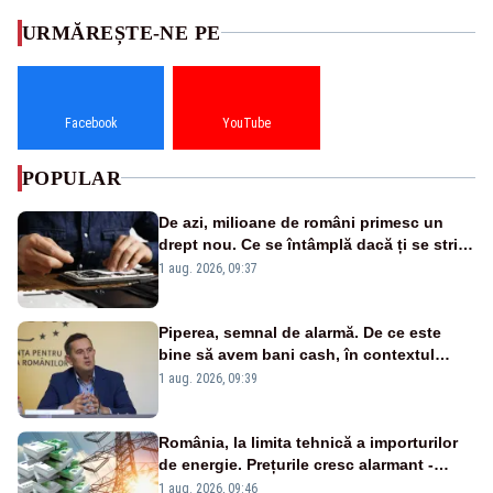
URMĂREȘTE-NE PE
Facebook
YouTube
POPULAR
De azi, milioane de români primesc un
drept nou. Ce se întâmplă dacă ți se strică
un produs
1 aug. 2026, 09:37
Piperea, semnal de alarmă. De ce este
bine să avem bani cash, în contextul
alertei energetice?
1 aug. 2026, 09:39
România, la limita tehnică a importurilor
de energie. Prețurile cresc alarmant -
Analiză Realitatea Plus
1 aug. 2026, 09:46