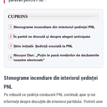
CUPRINS
Stenograme incendiare din interiorul ședinței PNL
1
În partid se discută și despre alegeri anticipate
2
Știre inițială- Ședință crucială la PNL
3
Nicușor Dan: „Puțin le pasă românilor de dezbaterile
4
noastre electorale”
Stenograme incendiare din interiorul ședinței
PNL
Pe măsură ce ședința conducerii PNL continuă, apar și noi
informații despre discuțiile din interiorul partidului. Potrivit unor