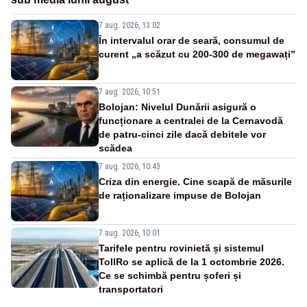
7 aug. 2026, 13:02
În intervalul orar de seară, consumul de
curent „a scăzut cu 200-300 de megawați”
7 aug. 2026, 10:51
Bolojan: Nivelul Dunării asigură o
funcționare a centralei de la Cernavodă
de patru-cinci zile dacă debitele vor
scădea
7 aug. 2026, 10:43
Criza din energie. Cine scapă de măsurile
de raționalizare impuse de Bolojan
7 aug. 2026, 10:01
Tarifele pentru rovinietă și sistemul
TollRo se aplică de la 1 octombrie 2026.
Ce se schimbă pentru șoferi și
transportatori