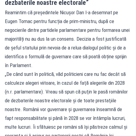
dezbaterile noastre electorale”
Reamintim că președintele Nicușor Dan l-a desemnat pe
Eugen Tomac pentru funcția de prim-ministru, după ce
negocierile dintre partidele parlamentare pentru formarea unei
majorități nu au dus la un consens. Decizia a fost justificată
de șeful statului prin nevoia de a relua dialogul politic și de a
identifica o formulă de guvernare care să poată obține sprijin
în Parlament.
„De când sunt în politică, văd politicieni care nu fac decât să
calculeze alegeri viitoare, în cazul de faţă alegerile din 2028
(n.r. parlamentare). Vreau să spun că puţin le pasă românilor
de dezbaterile noastre electorale şi de toate prestaţiile
noastre. Românii vor guvernare şi guvernarea înseamnă de
fapt responsabilitate şi până în 2028 se vor întâmpla lucruri,
multe lucruri. Îi sfătuiesc pe români să îşi păstreze calmul şi
speranţa şi îi asigur pe partenerii noştri că România îşi