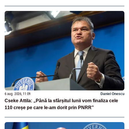
6 aug. 2026, 11:09
Daniel Onescu
Cseke Attila: „Până la sfârșitul lunii vom finaliza cele
110 creșe pe care le-am dorit prin PNRR”