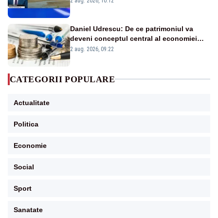
2 aug. 2026, 10:12
în stare permanentă de alertă
Daniel Udrescu: De ce patrimoniul va
deveni conceptul central al economiei
viitoare?
2 aug. 2026, 09:22
CATEGORII POPULARE
Actualitate
Politica
Economie
Social
Sport
Sanatate