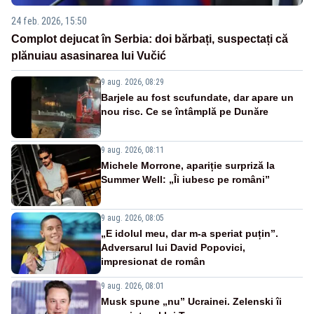
24 feb. 2026, 15:50
Complot dejucat în Serbia: doi bărbați, suspectați că
plănuiau asasinarea lui Vučić
9 aug. 2026, 08:29
Barjele au fost scufundate, dar apare un
nou risc. Ce se întâmplă pe Dunăre
9 aug. 2026, 08:11
Michele Morrone, apariție surpriză la
Summer Well: „Îi iubesc pe români”
9 aug. 2026, 08:05
„E idolul meu, dar m-a speriat puțin”.
Adversarul lui David Popovici,
impresionat de român
9 aug. 2026, 08:01
Musk spune „nu” Ucrainei. Zelenski îi