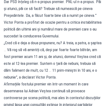
Dar PSD înțeleg că n-a propus premier. PNL-ul n-a propus. Păi
și atunci, păi ce să facă? Trebuie să numească pe cineva
Președintele. Da, a făcut foarte bine că a numit pe cineva.”
Victor Ponta a profitat de ocazie pentru a critica instabilitatea
politică din ultimii ani și numărul mare de premieri care s-au
succedat la conducerea Guvernului.
„Cred că e deja a doua propunere, nu? A treia, a patra, a șaptea
.. Vă rog să vă amintiți că, deși par foarte foarte bătrân, am
fost premier acum 11 ani și, de atunci, domnul Veștea cred că
este al 12-lea premier. Suntem o țară de nebuni, trebuia să
dăm faliment de mult, cu 12 .. 11 prim-miniștri în 10 ani, e o
nebunie”, a declarat Victor Ponta.
Afirmațiile fostului premier vin într-un moment în care
desemnarea lui Adrian Veștea continuă să provoace
controverse pe scena politică, mai ales în contextul discuțiilor
privind lipsa unei consultări extinse în interiorul partidelor