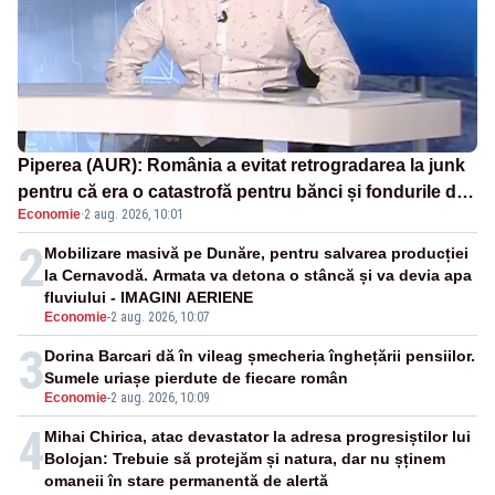
Piperea (AUR): România a evitat retrogradarea la junk
pentru că era o catastrofă pentru bănci și fondurile de
Economie
·
2 aug. 2026, 10:01
pensii
2
Mobilizare masivă pe Dunăre, pentru salvarea producției
la Cernavodă. Armata va detona o stâncă și va devia apa
fluviului - IMAGINI AERIENE
Economie
-
2 aug. 2026, 10:07
3
Dorina Barcari dă în vileag șmecheria înghețării pensiilor.
Sumele uriașe pierdute de fiecare român
Economie
-
2 aug. 2026, 10:09
4
Mihai Chirica, atac devastator la adresa progresiștilor lui
Bolojan: Trebuie să protejăm și natura, dar nu șținem
omaneii în stare permanentă de alertă