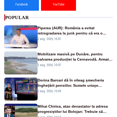
Facebook
YouTube
POPULAR
Piperea (AUR): România a evitat
retrogradarea la junk pentru că era o
catastrofă pentru bănci și fondurile de
2 aug. 2026, 10:01
pensii
Mobilizare masivă pe Dunăre, pentru
salvarea producției la Cernavodă. Armata
va detona o stâncă și va devia apa
2 aug. 2026, 10:07
fluviului - IMAGINI AERIENE
Dorina Barcari dă în vileag șmecheria
înghețării pensiilor. Sumele uriașe
pierdute de fiecare român
2 aug. 2026, 10:09
Mihai Chirica, atac devastator la adresa
progresiștilor lui Bolojan: Trebuie să
protejăm și natura, dar nu șținem omaneii