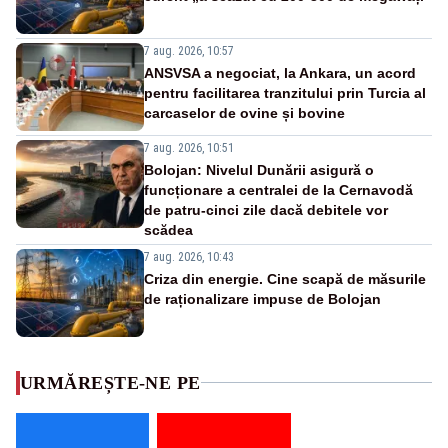
7 aug. 2026, 10:57
ANSVSA a negociat, la Ankara, un acord
pentru facilitarea tranzitului prin Turcia al
carcaselor de ovine și bovine
7 aug. 2026, 10:51
Bolojan: Nivelul Dunării asigură o
funcționare a centralei de la Cernavodă
de patru-cinci zile dacă debitele vor
scădea
7 aug. 2026, 10:43
Criza din energie. Cine scapă de măsurile
de raționalizare impuse de Bolojan
URMĂREȘTE-NE PE