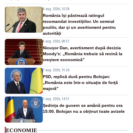
8 aug. 2026, 10:38
România își păstrează ratingul
recomandat investițiilor. Un semnal
pozitiv, dar și un avertisment pentru
autorități
8 aug. 2026, 08:51
Nicușor Dan, avertisment după decizia
Moody’s: „România trebuie să revină la
creștere economică”
7 aug. 2026, 15:26
PSD, replică dură pentru Bolojan:
„România este într-o situație de forță
majoră”
7 aug. 2026, 14:51
Ședința de guvern se amână pentru ora
15:00. Bolojan nu a obținut toate avizele
ECONOMIE