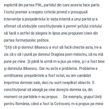
explicită din partea PNL, partidul din care acesta face parte.
Fostul premier a respins criticile privind o presupusă
intervenție a președintelui în viața internă a unui partid și a
afirmat că atribuțiile constituționale îi permit șefului statului
să facă o astfel de alegere în lipsa unei propuneri clare din
partea formațiunilor politice.
”Știți că și domnul Băsescu a vrut să facă chestia asta, mi-a
zis că o să-l pună pe domnul Dragnea prim-ministru, că nu mă
pune pe mine. Și până la urmă m-a pus pe mine, și i-a fost bine
și domnului Băsescu. Dar nu asta e problema. Problema e
următoarea: președintele a fost votat, eu am candidat
împotriva domniei sale, deci nu sunt neapărat obiectiv. E
constituțional să aleagă pe cine dorește domnia sa, din
moment ce partidele n-au propus ... De exemplu, grupul Uniți
pentru România, când a fost la Cotroceni, m-a propus pe mine.