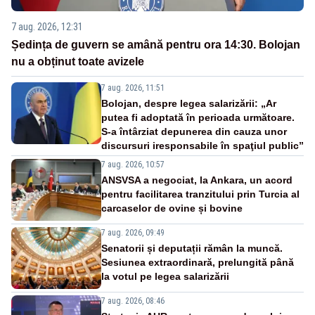
7 aug. 2026, 12:31
Ședința de guvern se amână pentru ora 14:30. Bolojan
nu a obținut toate avizele
7 aug. 2026, 11:51
Bolojan, despre legea salarizării: „Ar
putea fi adoptată în perioada următoare.
S-a întârziat depunerea din cauza unor
discursuri iresponsabile în spaţiul public”
7 aug. 2026, 10:57
ANSVSA a negociat, la Ankara, un acord
pentru facilitarea tranzitului prin Turcia al
carcaselor de ovine și bovine
7 aug. 2026, 09:49
Senatorii și deputații rămân la muncă.
Sesiunea extraordinară, prelungită până
la votul pe legea salarizării
7 aug. 2026, 08:46