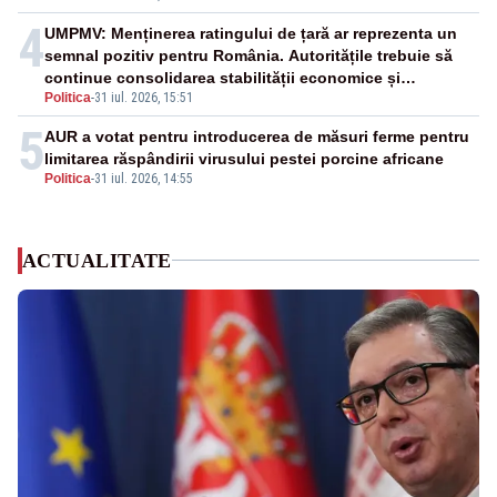
4
UMPMV: Menținerea ratingului de țară ar reprezenta un
semnal pozitiv pentru România. Autoritățile trebuie să
continue consolidarea stabilității economice și
Politica
-
31 iul. 2026, 15:51
financiare
5
AUR a votat pentru introducerea de măsuri ferme pentru
limitarea răspândirii virusului pestei porcine africane
Politica
-
31 iul. 2026, 14:55
ACTUALITATE