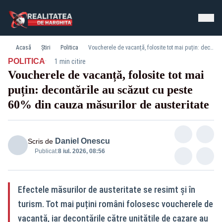
Acasă
Știri
Politica
Voucherele de vacanță, folosite tot mai puțin: decontările au scăzut cu peste 60% din cauza măsurilor de austeritate
·
POLITICA
1 min citire
Voucherele de vacanță, folosite tot mai
puțin: decontările au scăzut cu peste
60% din cauza măsurilor de austeritate
Daniel Onescu
Scris de
Publicat:
8 iul. 2026, 08:56
Efectele măsurilor de austeritate se resimt și în
turism. Tot mai puțini români folosesc voucherele de
vacanță, iar decontările către unitățile de cazare au