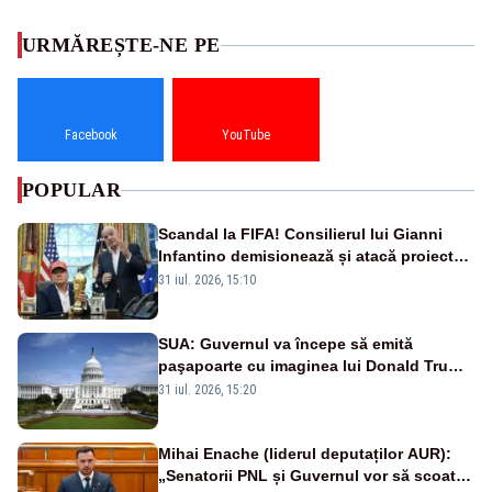
URMĂREȘTE-NE PE
Facebook
YouTube
POPULAR
Scandal la FIFA! Consilierul lui Gianni
Infantino demisionează și atacă proiectul
privind investitorii străini
31 iul. 2026, 15:10
SUA: Guvernul va începe să emită
paşapoarte cu imaginea lui Donald Trump
începând cu 8 august
31 iul. 2026, 15:20
Mihai Enache (liderul deputaților AUR):
„Senatorii PNL și Guvernul vor să scoată