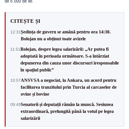
de 6.000 de lei.
CITEȘTE ȘI
Ședința de guvern se amână pentru ora 14:30.
12:31
Bolojan nu a obținut toate avizele
Bolojan, despre legea salarizării: „Ar putea fi
11:51
adoptată în perioada următoare. S-a întârziat
depunerea din cauza unor discursuri iresponsabile
în spaţiul public”
ANSVSA a negociat, la Ankara, un acord pentru
10:57
facilitarea tranzitului prin Turcia al carcaselor de
ovine și bovine
Senatorii și deputații rămân la muncă. Sesiunea
09:49
extraordinară, prelungită până la votul pe legea
salarizării