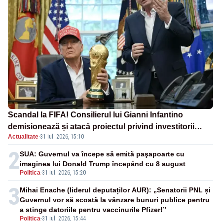
Scandal la FIFA! Consilierul lui Gianni Infantino
demisionează și atacă proiectul privind investitorii
Actualitate
·
31 iul. 2026, 15:10
străini
2
SUA: Guvernul va începe să emită paşapoarte cu
imaginea lui Donald Trump începând cu 8 august
Politica
-
31 iul. 2026, 15:20
3
Mihai Enache (liderul deputaților AUR): „Senatorii PNL și
Guvernul vor să scoată la vânzare bunuri publice pentru
a stinge datoriile pentru vaccinurile Pfizer!”
Politica
-
31 iul. 2026, 15:44