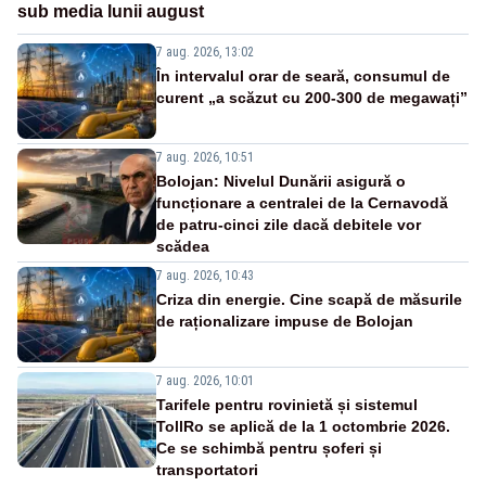
sub media lunii august
7 aug. 2026, 13:02
În intervalul orar de seară, consumul de
curent „a scăzut cu 200-300 de megawați”
7 aug. 2026, 10:51
Bolojan: Nivelul Dunării asigură o
funcționare a centralei de la Cernavodă
de patru-cinci zile dacă debitele vor
scădea
7 aug. 2026, 10:43
Criza din energie. Cine scapă de măsurile
de raționalizare impuse de Bolojan
7 aug. 2026, 10:01
Tarifele pentru rovinietă și sistemul
TollRo se aplică de la 1 octombrie 2026.
Ce se schimbă pentru șoferi și
transportatori