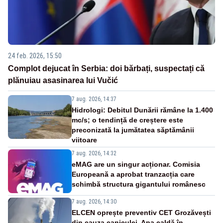
24 feb. 2026, 15:50
Complot dejucat în Serbia: doi bărbați, suspectați că
plănuiau asasinarea lui Vučić
7 aug. 2026, 14:37
Hidrologi: Debitul Dunării rămâne la 1.400
mc/s; o tendință de creștere este
preconizată la jumătatea săptămânii
viitoare
7 aug. 2026, 14:32
eMAG are un singur acționar. Comisia
Europeană a aprobat tranzacția care
schimbă structura gigantului românesc
7 aug. 2026, 14:30
ELCEN oprește preventiv CET Grozăvești
din cauza caniculei. Apa caldă în