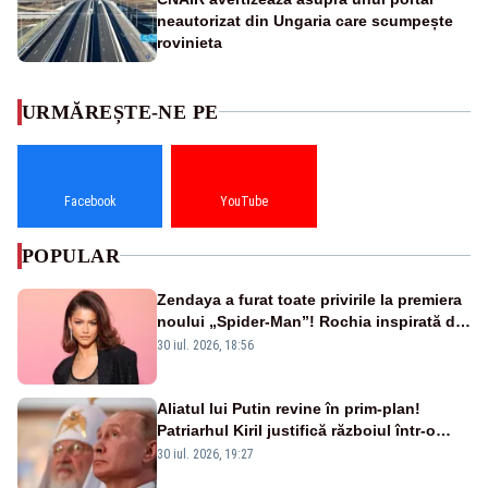
neautorizat din Ungaria care scumpește
rovinieta
URMĂREȘTE-NE PE
Facebook
YouTube
POPULAR
Zendaya a furat toate privirile la premiera
noului „Spider-Man”! Rochia inspirată de
pânza de păianjen a făcut senzație
30 iul. 2026, 18:56
Aliatul lui Putin revine în prim-plan!
Patriarhul Kiril justifică războiul într-o
nouă carte
30 iul. 2026, 19:27