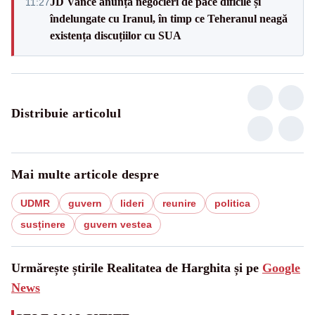
JD Vance anunță negocieri de pace dificile și
11:27
îndelungate cu Iranul, în timp ce Teheranul neagă
existența discuțiilor cu SUA
Distribuie articolul
Mai multe articole despre
UDMR
guvern
lideri
reunire
politica
susținere
guvern vestea
Urmărește știrile Realitatea de Harghita și pe
Google
News