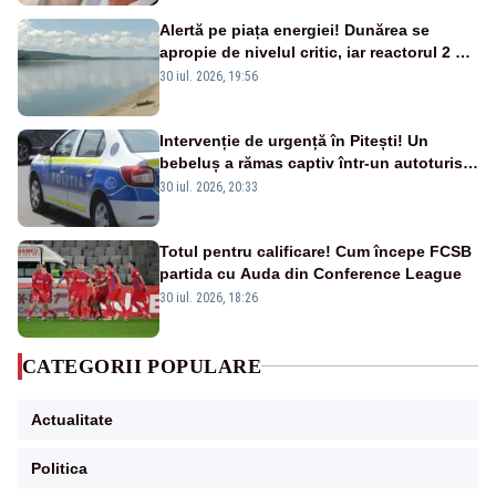
Alertă pe piața energiei! Dunărea se
apropie de nivelul critic, iar reactorul 2 de
la Cernavodă ar putea fi oprit
30 iul. 2026, 19:56
Intervenție de urgență în Pitești! Un
bebeluș a rămas captiv într-un autoturism
din cauza unei defecțiuni
30 iul. 2026, 20:33
Totul pentru calificare! Cum începe FCSB
partida cu Auda din Conference League
30 iul. 2026, 18:26
CATEGORII POPULARE
Actualitate
Politica