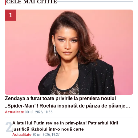
CELE MAI CITITE
1
Zendaya a furat toate privirile la premiera noului
„Spider-Man”! Rochia inspirată de pânza de păianjen a
Actualitate
·
30 iul. 2026, 18:56
făcut senzație
2
Aliatul lui Putin revine în prim-plan! Patriarhul Kiril
justifică războiul într-o nouă carte
Actualitate
-
30 iul. 2026, 19:27