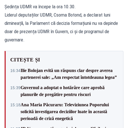
Ședința UDMR va începe la ora 10.30.
Liderul deputaților UDMR, Csoma Botond, a declarat luni
dimineață, la Parlament că decizia formațiunii nu va depinde
doar de prezența UDMR în Guvern, ci și de programul de
guvernare.
CITEȘTE ȘI
Ilie Bolojan evită un răspuns clar despre averea
16:34
partenerei sale: „Am respectat întotdeauna legea”
Guvernul a adoptat o hotărâre care aprobă
15:39
planurile de pregătire pentru riscuri
Ana Maria Păcuraru: Televiziunea Poporului
15:18
solicită investigarea deciziilor luate în această
perioadă de criză enegetică