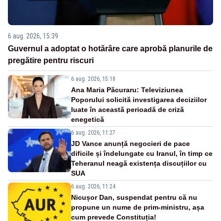
6 aug. 2026, 15:39
Guvernul a adoptat o hotărâre care aprobă planurile de
pregătire pentru riscuri
6 aug. 2026, 15:18
Ana Maria Păcuraru: Televiziunea
Poporului solicită investigarea deciziilor
luate în această perioadă de criză
enegetică
6 aug. 2026, 11:27
JD Vance anunță negocieri de pace
dificile și îndelungate cu Iranul, în timp ce
Teheranul neagă existența discuțiilor cu
SUA
6 aug. 2026, 11:24
Nicușor Dan, suspendat pentru că nu
propune un nume de prim-ministru, așa
cum prevede Constituția!