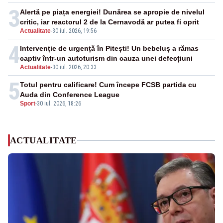
3
Alertă pe piața energiei! Dunărea se apropie de nivelul
critic, iar reactorul 2 de la Cernavodă ar putea fi oprit
Actualitate
-
30 iul. 2026, 19:56
4
Intervenție de urgență în Pitești! Un bebeluș a rămas
captiv într-un autoturism din cauza unei defecțiuni
Actualitate
-
30 iul. 2026, 20:33
5
Totul pentru calificare! Cum începe FCSB partida cu
Auda din Conference League
Sport
-
30 iul. 2026, 18:26
ACTUALITATE