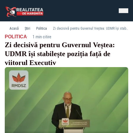
Acasă
Știri
Politica
Zi decisivă pentru Guvernul Veștea: UDMR își stabilește poziția față de viitorul Executiv
·
POLITICA
1 min citire
Zi decisivă pentru Guvernul Veștea:
UDMR își stabilește poziția față de
viitorul Executiv