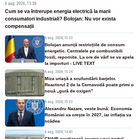
6 aug. 2026, 15:36
Cum se va întrerupe energia electrică la marii
consumatori industriali? Bolojan: Nu vor exista
compensații
6 aug. 2026, 15:33
Bolojan anunță restricțiile de consum
energetic. Centralele pe combustibili
fosili, repornite. La ore de vârf se va apela
la importuri - LIVE TEXT
6 aug. 2026, 15:24
Miza uriașă a scufundării barjelor.
Reactorul 2 de la Cernavodă poate primi o
nouă „gură de oxigen”
6 aug. 2026, 15:23
Alexandru Nazare, veste bună: Economia
României va crește în 2027, iar inflația va
scădea
6 aug. 2026, 14:43
CNAIR avertizează asupra unui portal