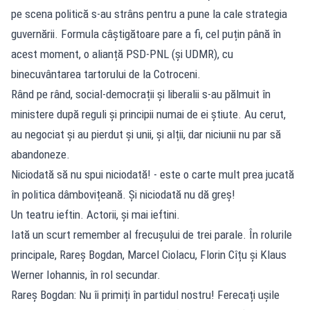
pe scena politică s-au strâns pentru a pune la cale strategia
guvernării. Formula câștigătoare pare a fi, cel puțin până în
acest moment, o alianță PSD-PNL (și UDMR), cu
binecuvântarea tartorului de la Cotroceni.
Rând pe rând, social-democrații și liberalii s-au pălmuit în
ministere după reguli și principii numai de ei știute. Au cerut,
au negociat și au pierdut și unii, și alții, dar niciunii nu par să
abandoneze.
Niciodată să nu spui niciodată! - este o carte mult prea jucată
în politica dâmbovițeană. Și niciodată nu dă greș!
Un teatru ieftin. Actorii, și mai ieftini.
Iată un scurt remember al frecușului de trei parale. În rolurile
principale, Rareș Bogdan, Marcel Ciolacu, Florin Cîțu și Klaus
Werner Iohannis, în rol secundar.
Rareș Bogdan: Nu îi primiți în partidul nostru! Ferecați ușile