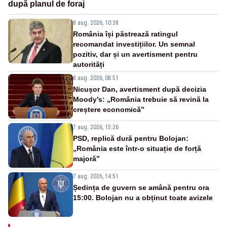
după planul de foraj
8 aug. 2026, 10:38
România își păstrează ratingul
recomandat investițiilor. Un semnal
pozitiv, dar și un avertisment pentru
autorități
8 aug. 2026, 08:51
Nicușor Dan, avertisment după decizia
Moody’s: „România trebuie să revină la
creștere economică”
7 aug. 2026, 15:26
PSD, replică dură pentru Bolojan:
„România este într-o situație de forță
majoră”
7 aug. 2026, 14:51
Ședința de guvern se amână pentru ora
15:00. Bolojan nu a obținut toate avizele