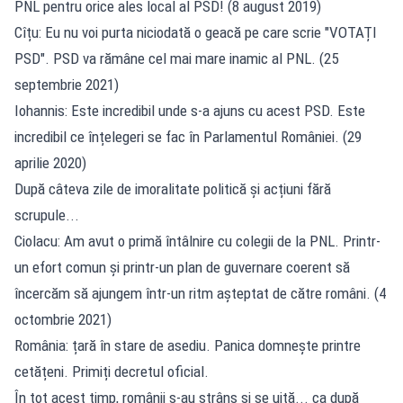
PNL pentru orice ales local al PSD! (8 august 2019)
Cîțu: Eu nu voi purta niciodată o geacă pe care scrie "VOTAȚI
PSD". PSD va rămâne cel mai mare inamic al PNL. (25
septembrie 2021)
Iohannis: Este incredibil unde s-a ajuns cu acest PSD. Este
incredibil ce înțelegeri se fac în Parlamentul României. (29
aprilie 2020)
După câteva zile de imoralitate politică și acțiuni fără
scrupule...
Ciolacu: Am avut o primă întâlnire cu colegii de la PNL. Printr-
un efort comun și printr-un plan de guvernare coerent să
încercăm să ajungem într-un ritm așteptat de către români. (4
octombrie 2021)
România: țară în stare de asediu. Panica domnește printre
cetățeni. Primiți decretul oficial.
În tot acest timp, românii s-au strâns și se uită... ca după