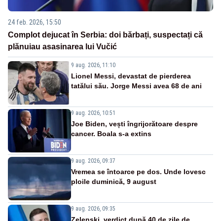
24 feb. 2026, 15:50
Complot dejucat în Serbia: doi bărbați, suspectați că
plănuiau asasinarea lui Vučić
9 aug. 2026, 11:10
Lionel Messi, devastat de pierderea
tatălui său. Jorge Messi avea 68 de ani
9 aug. 2026, 10:51
Joe Biden, vești îngrijorătoare despre
cancer. Boala s-a extins
9 aug. 2026, 09:37
Vremea se întoarce pe dos. Unde lovesc
ploile duminică, 9 august
9 aug. 2026, 09:35
Zelenski, verdict după 40 de zile de