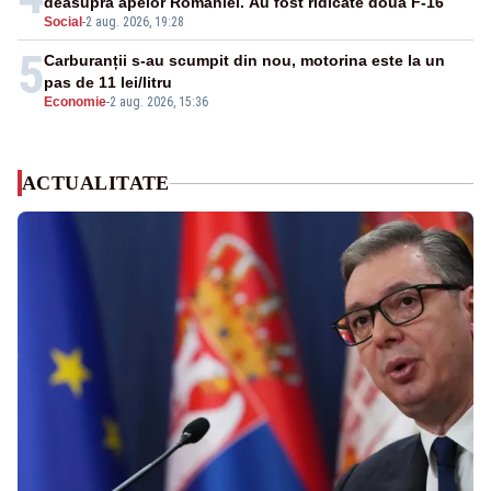
deasupra apelor României. Au fost ridicate două F-16
Social
-
2 aug. 2026, 19:28
5
Carburanții s-au scumpit din nou, motorina este la un
pas de 11 lei/litru
Economie
-
2 aug. 2026, 15:36
ACTUALITATE