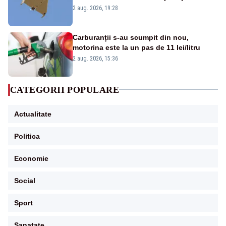
României. Au fost ridicate două F-16
2 aug. 2026, 19:28
Carburanții s-au scumpit din nou,
motorina este la un pas de 11 lei/litru
2 aug. 2026, 15:36
CATEGORII POPULARE
Actualitate
Politica
Economie
Social
Sport
Sanatate