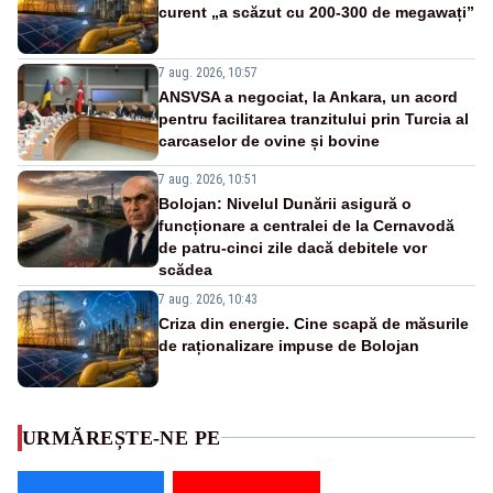
curent „a scăzut cu 200-300 de megawați”
7 aug. 2026, 10:57
ANSVSA a negociat, la Ankara, un acord
pentru facilitarea tranzitului prin Turcia al
carcaselor de ovine și bovine
7 aug. 2026, 10:51
Bolojan: Nivelul Dunării asigură o
funcționare a centralei de la Cernavodă
de patru-cinci zile dacă debitele vor
scădea
7 aug. 2026, 10:43
Criza din energie. Cine scapă de măsurile
de raționalizare impuse de Bolojan
URMĂREȘTE-NE PE