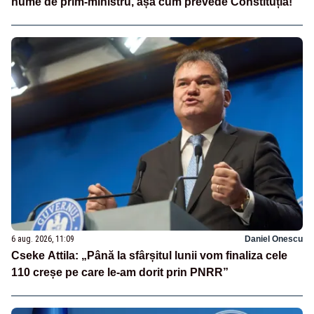
nume de prim-ministru, așa cum prevede Constituția!
6 aug. 2026, 11:09
Daniel Onescu
Cseke Attila: „Până la sfârșitul lunii vom finaliza cele
110 creșe pe care le-am dorit prin PNRR”