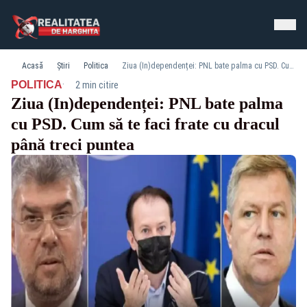
Acasă
Știri
Politica
Ziua (In)dependenței: PNL bate palma cu PSD. Cum să te faci frate cu dracul până treci puntea
·
POLITICA
2 min citire
Ziua (In)dependenței: PNL bate palma
cu PSD. Cum să te faci frate cu dracul
până treci puntea