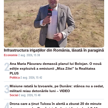
Infrastructura irigațiilor din România, lăsată în paragină
Economie
·
2 aug. 2026, 15:38
2
Ana Maria Păcuraru demască planul lui Bolojan. O nouă
ediție explozivă a emisiunii „Miza Zilei” la Realitatea
PLUS
Politica
-
2 aug. 2026, 15:42
3
Misiune ratată la Izvoarele, pe Dunăre: stânca nu a cedat,
militarii reiau detonările luni – VIDEO
Social
-
2 aug. 2026, 15:48
4
Drona care a ținut Tulcea în alertă a zburat 20 de minute