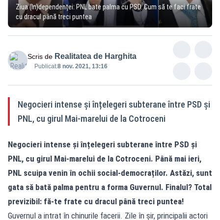
Ziua (In)dependenței: PNL bate palma cu PSD. Cum să te faci frate
cu dracul până treci puntea
Realitatea de Harghita
Scris de
Publicat:
8 nov. 2021, 13:16
Negocieri intense și înțelegeri subterane între PSD și
PNL, cu girul Mai-marelui de la Cotroceni
Negocieri intense și înțelegeri subterane între PSD și
PNL, cu girul Mai-marelui de la Cotroceni. Până mai ieri,
PNL scuipa venin în ochii social-democraților. Astăzi, sunt
gata să bată palma pentru a forma Guvernul. Finalul? Total
previzibil: fă-te frate cu dracul până treci puntea!
Guvernul a intrat în chinurile facerii. Zile în șir, principalii actori