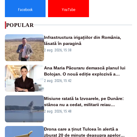
Facebook
YouTube
POPULAR
Infrastructura irigațiilor din România,
lăsată în paragină
2 aug. 2026, 15:38
Ana Maria Păcuraru demască planul lui
Bolojan. O nouă ediție explozivă a
emisiunii „Miza Zilei” la Realitatea PLUS
2 aug. 2026, 15:42
Misiune ratată la Izvoarele, pe Dunăre:
stânca nu a cedat, militarii reiau
detonările luni – VIDEO
2 aug. 2026, 15:48
Drona care a ținut Tulcea în alertă a
zburat 20 de minute deasupra apelor