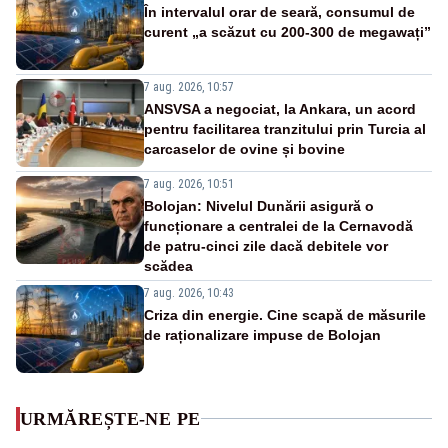
În intervalul orar de seară, consumul de
curent „a scăzut cu 200-300 de megawați”
7 aug. 2026, 10:57
ANSVSA a negociat, la Ankara, un acord
pentru facilitarea tranzitului prin Turcia al
carcaselor de ovine și bovine
7 aug. 2026, 10:51
Bolojan: Nivelul Dunării asigură o
funcționare a centralei de la Cernavodă
de patru-cinci zile dacă debitele vor
scădea
7 aug. 2026, 10:43
Criza din energie. Cine scapă de măsurile
de raționalizare impuse de Bolojan
URMĂREȘTE-NE PE