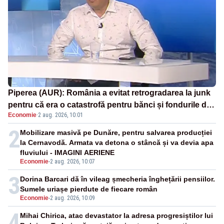
Piperea (AUR): România a evitat retrogradarea la junk
pentru că era o catastrofă pentru bănci și fondurile de
Economie
·
2 aug. 2026, 10:01
pensii
2
Mobilizare masivă pe Dunăre, pentru salvarea producției
la Cernavodă. Armata va detona o stâncă și va devia apa
fluviului - IMAGINI AERIENE
Economie
-
2 aug. 2026, 10:07
3
Dorina Barcari dă în vileag șmecheria înghețării pensiilor.
Sumele uriașe pierdute de fiecare român
Economie
-
2 aug. 2026, 10:09
4
Mihai Chirica, atac devastator la adresa progresiștilor lui