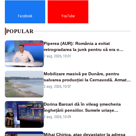
Facebook
YouTube
POPULAR
Piperea (AUR): România a evitat
retrogradarea la junk pentru că era o
catastrofă pentru bănci și fondurile de
2 aug. 2026, 10:01
pensii
Mobilizare masivă pe Dunăre, pentru
salvarea producției la Cernavodă. Armata
va detona o stâncă și va devia apa
2 aug. 2026, 10:07
fluviului - IMAGINI AERIENE
Dorina Barcari dă în vileag șmecheria
înghețării pensiilor. Sumele uriașe
pierdute de fiecare român
2 aug. 2026, 10:09
Mihai Chirica, atac devastator la adresa