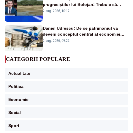
progresiștilor lui Bolojan: Trebuie să
protejăm și natura, dar nu șținem omaneii
2 aug. 2026, 10:12
în stare permanentă de alertă
Daniel Udrescu: De ce patrimoniul va
deveni conceptul central al economiei
viitoare?
2 aug. 2026, 09:22
CATEGORII POPULARE
Actualitate
Politica
Economie
Social
Sport