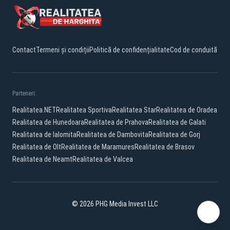
Contact
Termeni și condiții
Politică de confidențialitate
Cod de conduită
Parteneri:
Realitatea.NET
Realitatea Sportiva
Realitatea Star
Realitatea de Oradea
Realitatea de Hunedoara
Realitatea de Prahova
Realitatea de Galati
Realitatea de Ialomita
Realitatea de Dambovita
Realitatea de Gorj
Realitatea de Olt
Realitatea de Maramures
Realitatea de Brasov
Realitatea de Neamt
Realitatea de Valcea
© 2026 PHG Media Invest LLC
Facebook
YouTube