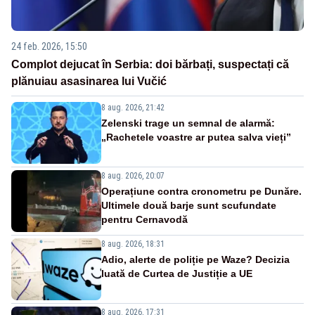
24 feb. 2026, 15:50
Complot dejucat în Serbia: doi bărbați, suspectați că
plănuiau asasinarea lui Vučić
8 aug. 2026, 21:42
Zelenski trage un semnal de alarmă:
„Rachetele voastre ar putea salva vieți”
8 aug. 2026, 20:07
Operațiune contra cronometru pe Dunăre.
Ultimele două barje sunt scufundate
pentru Cernavodă
8 aug. 2026, 18:31
Adio, alerte de poliție pe Waze? Decizia
luată de Curtea de Justiție a UE
8 aug. 2026, 17:31