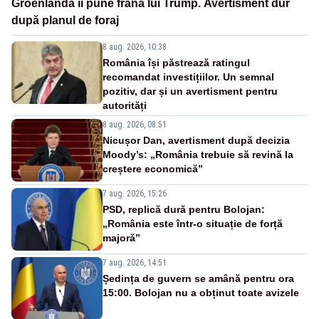
Groenlanda îi pune frână lui Trump. Avertisment dur
după planul de foraj
8 aug. 2026, 10:38
România își păstrează ratingul
recomandat investițiilor. Un semnal
pozitiv, dar și un avertisment pentru
autorități
8 aug. 2026, 08:51
Nicușor Dan, avertisment după decizia
Moody’s: „România trebuie să revină la
creștere economică”
7 aug. 2026, 15:26
PSD, replică dură pentru Bolojan:
„România este într-o situație de forță
majoră”
7 aug. 2026, 14:51
Ședința de guvern se amână pentru ora
15:00. Bolojan nu a obținut toate avizele