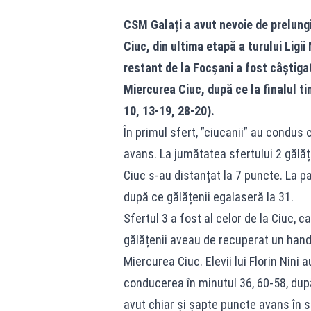
CSM Galați a avut nevoie de prelung
Ciuc, din ultima etapă a turului Ligi
restant de la Focșani a fost câștiga
Miercurea Ciuc, după ce la finalul t
10, 13-19, 28-20).
În primul sfert, ”ciucanii” au condus
avans. La jumătatea sfertului 2 gălățe
Ciuc s-au distanțat la 7 puncte. La 
după ce gălățenii egalaseră la 31.
Sfertul 3 a fost al celor de la Ciuc, c
gălățenii aveau de recuperat un handi
Miercurea Ciuc. Elevii lui Florin Nini 
conducerea în minutul 36, 60-58, dup
avut chiar și șapte puncte avans în s