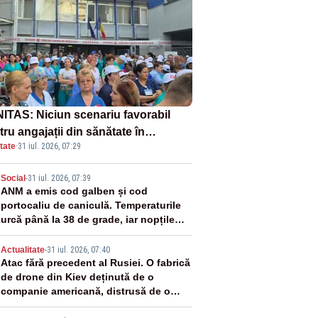
ITAS: Niciun scenariu favorabil
ru angajații din sănătate în
tate
·
31 iul. 2026, 07:29
ectul Legii salarizării
2
Social
-
31 iul. 2026, 07:39
ANM a emis cod galben și cod
portocaliu de caniculă. Temperaturile
urcă până la 38 de grade, iar nopțile
devin tropicale
3
Actualitate
-
31 iul. 2026, 07:40
Atac fără precedent al Rusiei. O fabrică
de drone din Kiev deținută de o
companie americană, distrusă de o
rachetă rusească