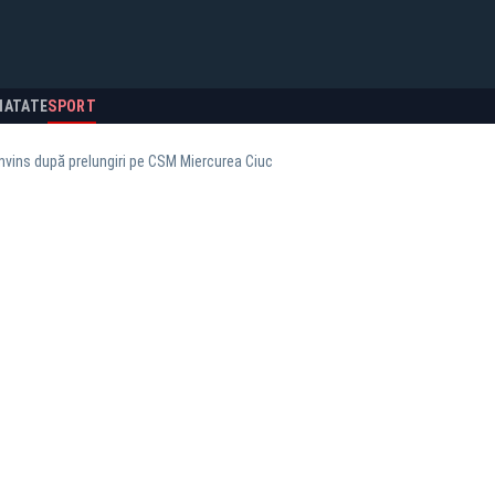
NATATE
SPORT
nvins după prelungiri pe CSM Miercurea Ciuc