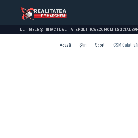
ULTIMELE ȘTIRI
ACTUALITATE
POLITICA
ECONOMIE
SOCIAL
SA
Acasă
Știri
Sport
CSM Galați a î