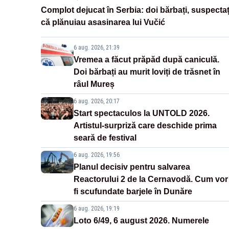
Complot dejucat în Serbia: doi bărbați, suspectaț
că plănuiau asasinarea lui Vučić
6 aug. 2026, 21:39
Vremea a făcut prăpăd după caniculă.
Doi bărbați au murit loviți de trăsnet în
râul Mureș
6 aug. 2026, 20:17
Start spectaculos la UNTOLD 2026.
Artistul-surpriză care deschide prima
seară de festival
6 aug. 2026, 19:56
Planul decisiv pentru salvarea
Reactorului 2 de la Cernavodă. Cum vor
fi scufundate barjele în Dunăre
6 aug. 2026, 19:19
Loto 6/49, 6 august 2026. Numerele