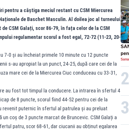
iri pentru a câștiga meciul restant cu CSM Miercurea
i Naționale de Baschet Masculin. Al doilea joc al turneului
t de CSM Galați, scor 86-79, în fața celor de la CSM
impului regulamentar scorul a fost egal, 72-72 (11-23, 20-
SAN
pent
 cu 7-0 și au încheiat primele 10 minute cu 12 puncte
Sana
proi
nii s-au apropiat la un punct, 24-25, după care cei de la
pauza mare cei de la Miercurea Ciuc conduceau cu 33-31,
are au fost tot timpul la conducere. La intrarea în sfertul 4
cap de 8 puncte, scorul fiind 44-52 pentru cei de la
au revenit puternic în sfertul al patrulea și au preluat
ă un coș de 3 puncte marcat de Bruncevic. CSM Galați a
fertul patru, scor 68-61, dar ciucanii au obținut egalarea