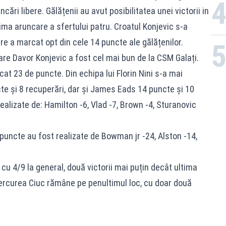
ncări libere. Gălățenii au avut posibilitatea unei victorii in
tima aruncare a sfertului patru. Croatul Konjevic s-a
are a marcat opt din cele 14 puncte ale gălățenilor.
re Davor Konjevic a fost cel mai bun de la CSM Galați.
at 23 de puncte. Din echipa lui Florin Nini s-a mai
te și 8 recuperări, dar şi James Eads 14 puncte şi 10
ealizate de: Hamilton -6, Vlad -7, Brown -4, Sturanovic
puncte au fost realizate de Bowman jr -24, Alston -14,
cu 4/9 la general, două victorii mai puțin decât ultima
iercurea Ciuc rămâne pe penultimul loc, cu doar două