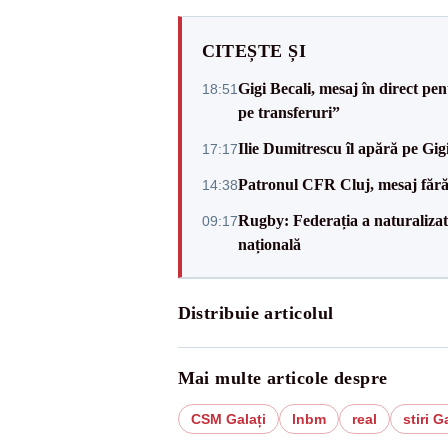
CITEȘTE ȘI
Gigi Becali, mesaj în direct p
18:51
pe transferuri”
Ilie Dumitrescu îl apără pe Gi
17:17
Patronul CFR Cluj, mesaj fără
14:38
Rugby: Federația a naturalizat 
09:17
națională
Distribuie articolul
Mai multe articole despre
CSM Galați
lnbm
real
stiri G