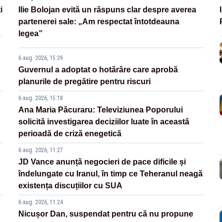
i
Ilie Bolojan evită un răspuns clar despre averea
partenerei sale: „Am respectat întotdeauna
legea”
6 aug. 2026, 15:39
Guvernul a adoptat o hotărâre care aprobă
planurile de pregătire pentru riscuri
6 aug. 2026, 15:18
Ana Maria Păcuraru: Televiziunea Poporului
solicită investigarea deciziilor luate în această
perioadă de criză enegetică
6 aug. 2026, 11:27
JD Vance anunță negocieri de pace dificile și
îndelungate cu Iranul, în timp ce Teheranul neagă
existența discuțiilor cu SUA
6 aug. 2026, 11:24
Nicușor Dan, suspendat pentru că nu propune