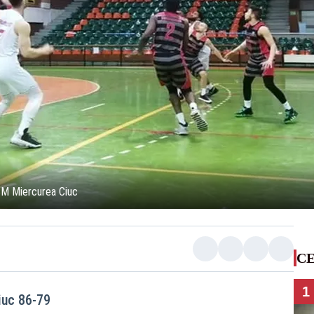
CSM Miercurea Ciuc
CE
1
iuc 86-79