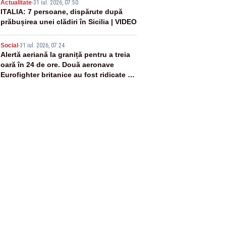
4
Actualitate
-
31 iul. 2026, 07:50
ITALIA: 7 persoane, dispărute după
prăbușirea unei clădiri în Sicilia | VIDEO
5
Social
-
31 iul. 2026, 07:24
Alertă aeriană la graniță pentru a treia
oară în 24 de ore. Două aeronave
Eurofighter britanice au fost ridicate de
la sol