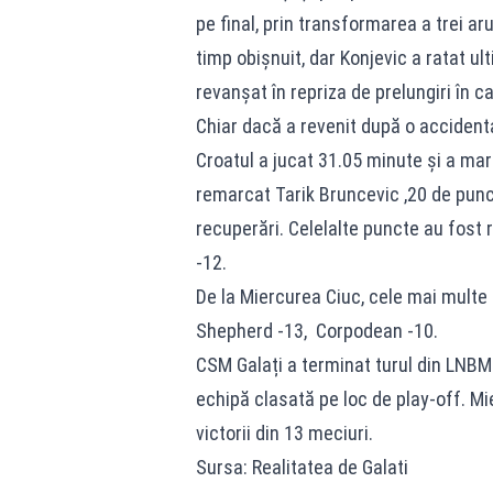
pe final, prin transformarea a trei aru
timp obișnuit, dar Konjevic a ratat ul
revanșat în repriza de prelungiri în c
Chiar dacă a revenit după o accidenta
Croatul a jucat 31.05 minute și a marc
remarcat Tarik Bruncevic ,20 de punc
recuperări. Celelalte puncte au fost r
-12.
De la Miercurea Ciuc, cele mai multe 
Shepherd -13, Corpodean -10.
CSM Galați a terminat turul din LNBM 
echipă clasată pe loc de play-off. M
victorii din 13 meciuri.
Sursa: Realitatea de Galati