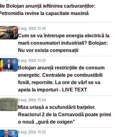
Ilie Bolojan anunță ieftinirea carburanților:
Petromidia revine la capacitate maximă
6 aug. 2026, 15:36
Cum se va întrerupe energia electrică la
marii consumatori industriali? Bolojan:
Nu vor exista compensații
6 aug. 2026, 15:33
Bolojan anunță restricțiile de consum
energetic. Centralele pe combustibili
fosili, repornite. La ore de vârf se va
apela la importuri - LIVE TEXT
6 aug. 2026, 15:24
Miza uriașă a scufundării barjelor.
Reactorul 2 de la Cernavodă poate primi
o nouă „gură de oxigen”
6 aug. 2026, 15:23