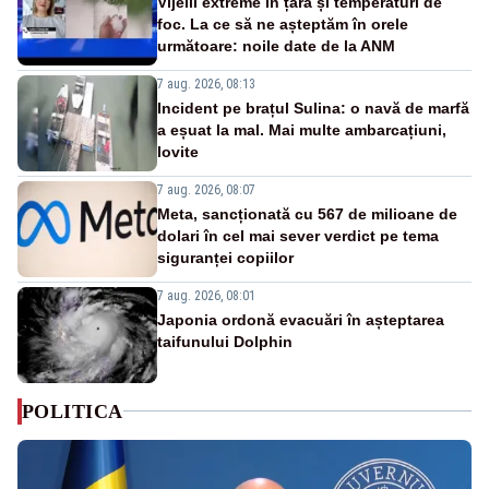
Vijelii extreme în țară și temperaturi de
foc. La ce să ne așteptăm în orele
următoare: noile date de la ANM
7 aug. 2026, 08:13
Incident pe brațul Sulina: o navă de marfă
a eșuat la mal. Mai multe ambarcațiuni,
lovite
7 aug. 2026, 08:07
Meta, sancționată cu 567 de milioane de
dolari în cel mai sever verdict pe tema
siguranței copiilor
7 aug. 2026, 08:01
Japonia ordonă evacuări în așteptarea
taifunului Dolphin
POLITICA