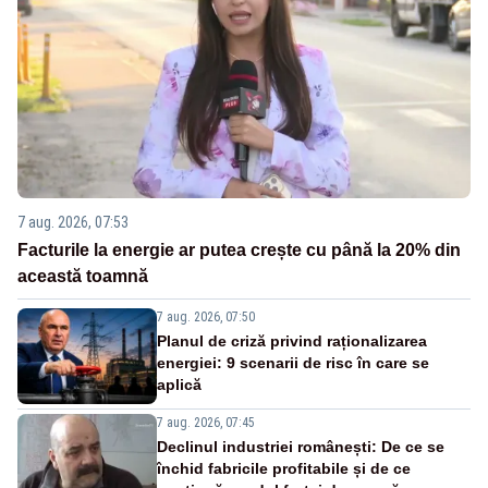
7 aug. 2026, 07:53
Facturile la energie ar putea crește cu până la 20% din
această toamnă
7 aug. 2026, 07:50
Planul de criză privind raționalizarea
energiei: 9 scenarii de risc în care se
aplică
7 aug. 2026, 07:45
Declinul industriei românești: De ce se
închid fabricile profitabile și de ce