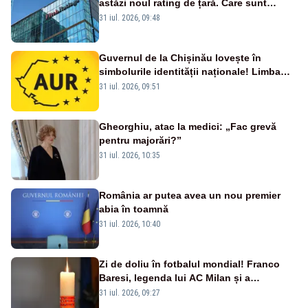
astăzi noul rating de țară. Care sunt
efectele retrogradării la categoria „junk”
31 iul. 2026, 09:48
Guvernul de la Chișinău lovește în
simbolurile identității naționale! Limba
română nu se economisește! Limba
31 iul. 2026, 09:51
română se sărbătorește!
Gheorghiu, atac la medici: „Fac grevă
pentru majorări?”
31 iul. 2026, 10:35
România ar putea avea un nou premier
abia în toamnă
31 iul. 2026, 10:40
Zi de doliu în fotbalul mondial! Franco
Baresi, legenda lui AC Milan și a
naționalei Italiei, a murit
31 iul. 2026, 09:27