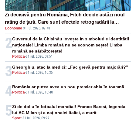
Zi decisivă pentru România, Fitch decide astăzi noul
rating de țară. Care sunt efectele retrogradării la
Economie
·
31 iul. 2026, 09:48
categoria „junk”
2
Guvernul de la Chișinău lovește în simbolurile identității
naționale! Limba română nu se economisește! Limba
română se sărbătorește!
Politica
-
31 iul. 2026, 09:51
3
Gheorghiu, atac la medici: „Fac grevă pentru majorări?”
Politica
-
31 iul. 2026, 10:35
4
România ar putea avea un nou premier abia în toamnă
Politica
-
31 iul. 2026, 10:40
5
Zi de doliu în fotbalul mondial! Franco Baresi, legenda
lui AC Milan și a naționalei Italiei, a murit
Sport
-
31 iul. 2026, 09:27