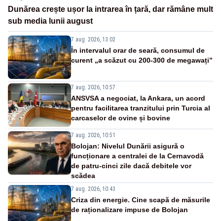
Dunărea crește ușor la intrarea în țară, dar rămâne mult
sub media lunii august
7 aug. 2026, 13:02
În intervalul orar de seară, consumul de
curent „a scăzut cu 200-300 de megawați”
7 aug. 2026, 10:57
ANSVSA a negociat, la Ankara, un acord
pentru facilitarea tranzitului prin Turcia al
carcaselor de ovine și bovine
7 aug. 2026, 10:51
Bolojan: Nivelul Dunării asigură o
funcționare a centralei de la Cernavodă
de patru-cinci zile dacă debitele vor
scădea
7 aug. 2026, 10:43
Criza din energie. Cine scapă de măsurile
de raționalizare impuse de Bolojan