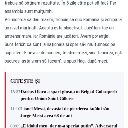
trebuie să obţinem rezultate. În 5 zile câte pot să fac? Per
ansamblu sunt mulţumit.
Voi încerca să dau maxim, trebuie să duc România şi echipa la
un nivel mai înalt. Acesta este obiectivul. Jucătorii fac un
antrenor mare, iar România are jucători. Avem potenţial.
Sunt fericit că sunt la naţională şi sper să-i mulţumesc pe
suporteri. E nevoie de succes, te alimentezi, vine fericirea, eşti
bucuros, asta vrem să facem”, a spus Hagi, după meci.
CITEȘTE ȘI
Darius Olaru a spart gheața în Belgia! Gol superb
13:37
pentru Union Saint-Gilloise
Lionel Messi, devastat de pierderea tatălui său.
11:10
Jorge Messi avea 68 de ani
„E idolul meu, dar m-a speriat puțin”. Adversarul
08:05