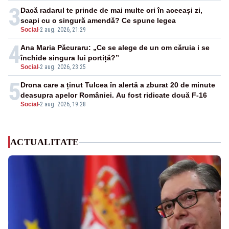
3
Dacă radarul te prinde de mai multe ori în aceeași zi,
scapi cu o singură amendă? Ce spune legea
Social
-
2 aug. 2026, 21:29
4
Ana Maria Păcuraru: „Ce se alege de un om căruia i se
închide singura lui portiță?”
Social
-
2 aug. 2026, 23:25
5
Drona care a ținut Tulcea în alertă a zburat 20 de minute
deasupra apelor României. Au fost ridicate două F-16
Social
-
2 aug. 2026, 19:28
ACTUALITATE