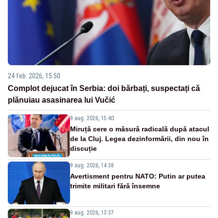
24 feb. 2026, 15:50
Complot dejucat în Serbia: doi bărbați, suspectați că
plănuiau asasinarea lui Vučić
9 aug. 2026, 15:40
Miruță cere o măsură radicală după atacul
de la Cluj. Legea dezinformării, din nou în
discuție
9 aug. 2026, 14:38
Avertisment pentru NATO: Putin ar putea
trimite militari fără însemne
9 aug. 2026, 13:37