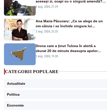
aceeași zi, scapi cu o singură amendă?
Ce spune legea
2 aug. 2026, 21:29
Ana Maria Păcuraru: „Ce se alege de un
om căruia i se închide singura lui
portiță?”
2 aug. 2026, 23:25
Drona care a ținut Tulcea în alertă a
zburat 20 de minute deasupra apelor
României. Au fost ridicate două F-16
2 aug. 2026, 19:28
CATEGORII POPULARE
Actualitate
Politica
Economie