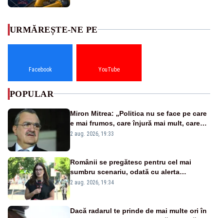
URMĂREȘTE-NE PE
Facebook
YouTube
POPULAR
Miron Mitrea: „Politica nu se face pe care
e mai frumos, care înjură mai mult, care
țipă mai tare, ci pe proiecte”
2 aug. 2026, 19:33
Românii se pregătesc pentru cel mai
sumbru scenariu, odată cu alerta
energetică
2 aug. 2026, 19:34
Dacă radarul te prinde de mai multe ori în