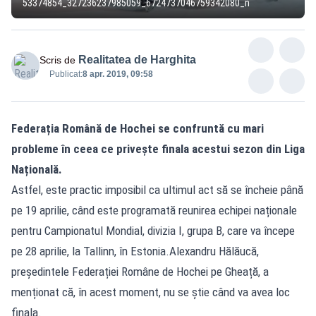
53374854_327236237985059_6724737046759342080_n
Realitatea de Harghita
Scris de
Publicat:
8 apr. 2019, 09:58
Federația Română de Hochei se confruntă cu mari
probleme în ceea ce privește finala acestui sezon din Liga
Națională.
Astfel, este practic imposibil ca ultimul act să se încheie până
pe 19 aprilie, când este programată reunirea echipei naționale
pentru Campionatul Mondial, divizia I, grupa B, care va începe
pe 28 aprilie, la Tallinn, în Estonia.Alexandru Hălăucă,
președintele Federației Române de Hochei pe Gheață, a
menționat că, în acest moment, nu se știe când va avea loc
finala.