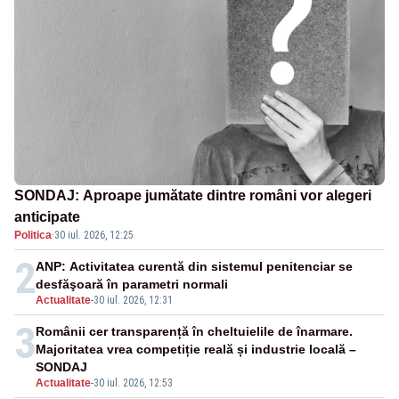
SONDAJ: Aproape jumătate dintre români vor alegeri
anticipate
Politica
·
30 iul. 2026, 12:25
2
ANP: Activitatea curentă din sistemul penitenciar se
desfăşoară în parametri normali
Actualitate
-
30 iul. 2026, 12:31
3
Românii cer transparență în cheltuielile de înarmare.
Majoritatea vrea competiție reală și industrie locală –
SONDAJ
Actualitate
-
30 iul. 2026, 12:53