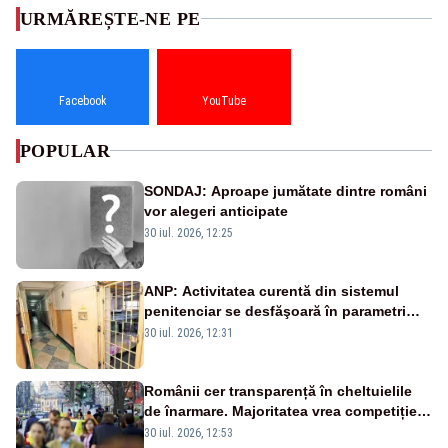
URMĂREȘTE-NE PE
Facebook
YouTube
POPULAR
SONDAJ: Aproape jumătate dintre români
vor alegeri anticipate
30 iul. 2026, 12:25
ANP: Activitatea curentă din sistemul
penitenciar se desfăşoară în parametri
normali
30 iul. 2026, 12:31
Românii cer transparență în cheltuielile
de înarmare. Majoritatea vrea competiție
reală și industrie locală – SONDAJ
30 iul. 2026, 12:53