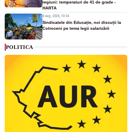
regiuni: temperaturi de 41 de grade -
HARTA
6 aug. 2026, 10:34
Sindicatele din Educație, noi discuții la
Cotroceni pe tema legii salarizării
POLITICA