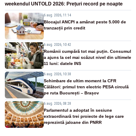
weekendul UNTOLD 2026: Prețuri record pe noapte
6 aug. 2026, 11:14
Blocajul ANCPI a amânat peste 5.000 de
tranzacții prin credit
6 aug. 2026, 10:42
Românii cumpără tot mai puțin. Consumul
a ajuns la cel mai scăzut nivel din ultimele
11 luni: datele INS
6 aug. 2026, 10:38
Schimbare de ultim moment la CFR
Călători: primul tren electric PESA circulă
pe ruta București – Brașov
6 aug. 2026, 08:28
Parlamentul a adoptat în sesiune
extraordinară trei proiecte de lege care
reprezintă jaloane din PNRR