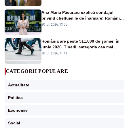
Ana Maria Păcuraru explică sondajul
privind cheltuielile de înarmare: Românii
cer transparență în achiziții și un echilibru
30 iul. 2026, 13:06
între partenerii externi
România are peste 511.000 de șomeri în
iunie 2026. Tinerii, categoria cea mai
afectată
30 iul. 2026, 11:48
CATEGORII POPULARE
Actualitate
Politica
Economie
Social