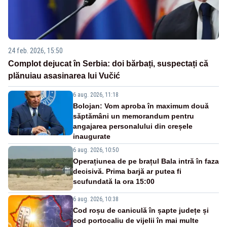
24 feb. 2026, 15:50
Complot dejucat în Serbia: doi bărbați, suspectați că
plănuiau asasinarea lui Vučić
6 aug. 2026, 11:18
Bolojan: Vom aproba în maximum două
săptămâni un memorandum pentru
angajarea personalului din creșele
inaugurate
6 aug. 2026, 10:50
Operațiunea de pe brațul Bala intră în faza
decisivă. Prima barjă ar putea fi
scufundată la ora 15:00
6 aug. 2026, 10:38
Cod roșu de caniculă în șapte județe și
cod portocaliu de vijelii în mai multe