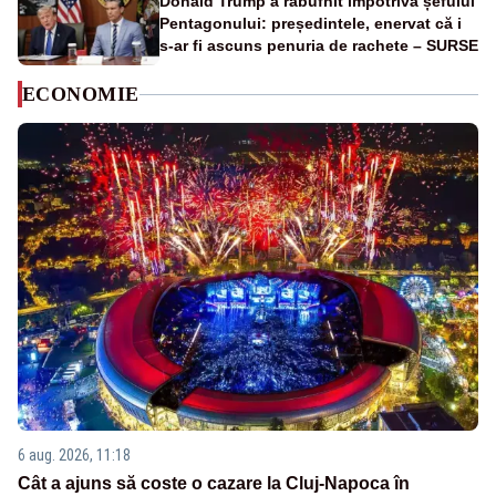
Donald Trump a răbufnit împotriva șefului
Pentagonului: președintele, enervat că i
s-ar fi ascuns penuria de rachete – SURSE
ECONOMIE
6 aug. 2026, 11:18
Cât a ajuns să coste o cazare la Cluj-Napoca în