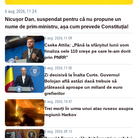
6 aug. 2026, 11:24
Nicușor Dan, suspendat pentru că nu propune un
nume de prim-ministru, așa cum prevede Constituția!
6 aug. 2026, 11:09
Cseke Attila: „Până la sfârșitul lunii vom
finaliza cele 110 creșe pe care le-am dorit
prin PNRR”
6 aug. 2026, 11:05
Zi decisivă la Înalta Curte. Guvernul
Bolojan află astăzi dacă trebuie să
plătească aproape un miliard de euro
grefierilor
6 aug. 2026, 10:47
Trei morți în urma unui atac rusesc asupra
regiunii Harkov
6 aug. 2026, 09:13