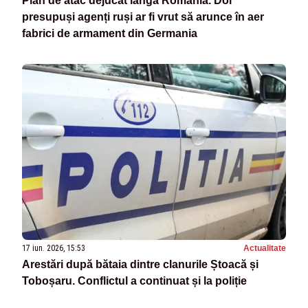
Plan de atac dejucat lângă România. Doi
presupuși agenți ruși ar fi vrut să arunce în aer
fabrici de armament din Germania
17 iun. 2026, 15:53
Actualitate
Arestări după bătaia dintre clanurile Ștoacă și
Toboșaru. Conflictul a continuat și la poliție