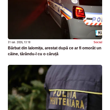
31 ian. 2026, 13:18
Social
Bărbat din Ialomița, arestat după ce ar fi omorât un
câine, târându-l cu o căruță